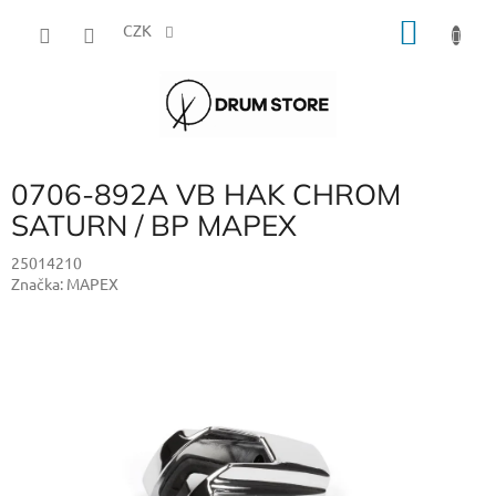
Přejít
NÁKU
na
CZK
obsah
KOŠÍK
0706-892A VB HAK CHROM
SATURN / BP MAPEX
25014210
Značka:
MAPEX