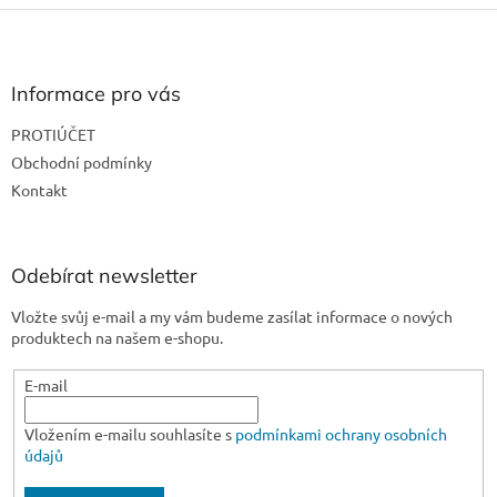
Z
á
p
a
Informace pro vás
t
PROTIÚČET
í
Obchodní podmínky
Kontakt
Odebírat newsletter
Vložte svůj e-mail a my vám budeme zasílat informace o nových
produktech na našem e-shopu.
E-mail
Vložením e-mailu souhlasíte s
podmínkami ochrany osobních
údajů