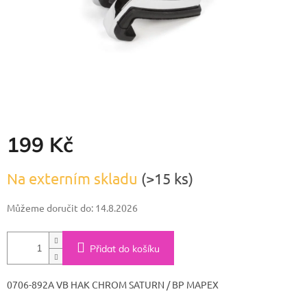
199 Kč
Měrná
Na externím skladu
(>15 ks)
cena:
Můžeme doručit do:
14.8.2026
Přidat do košíku
0706-892A VB HAK CHROM SATURN / BP MAPEX