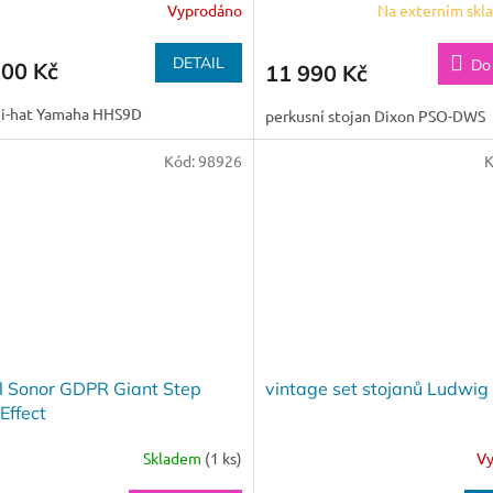
Vyprodáno
Na externím skl
DETAIL
Do
100 Kč
11 990 Kč
hi-hat Yamaha HHS9D
perkusní stojan Dixon PSO-DWS
Kód:
98926
K
l Sonor GDPR Giant Step
vintage set stojanů Ludwig
Effect
Skladem
(1 ks)
V