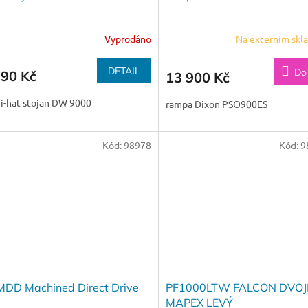
Vyprodáno
Na externím skl
DETAIL
Do
990 Kč
13 900 Kč
i-hat stojan DW 9000
rampa Dixon PSO900ES
Kód:
98978
Kód:
9
DD Machined Direct Drive
PF1000LTW FALCON DVO
MAPEX LEVÝ