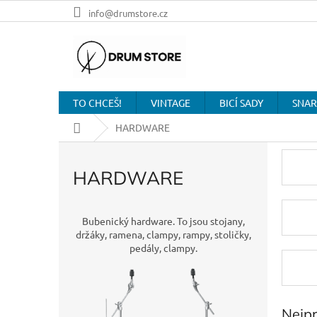
Přejít
info@drumstore.cz
na
obsah
TO CHCEŠ!
VINTAGE
BICÍ SADY
SNAR
Domů
HARDWARE
HARDWARE
Bubenický hardware. To jsou stojany,
držáky, ramena, clampy, rampy, stoličky,
pedály, clampy.
Nejp