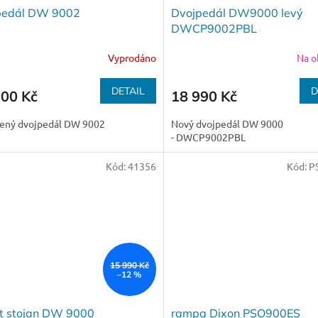
pedál DW 9002
Dvojpedál DW9000 levý
DWCP9002PBL
Vyprodáno
Na o
DETAIL
D
900 Kč
18 990 Kč
lený dvojpedál DW 9002
Nový dvojpedál DW 9000
- DWCP9002PBL
Kód:
41356
Kód:
P
15 990 Kč
–12 %
at stojan DW 9000
rampa Dixon PSO900ES