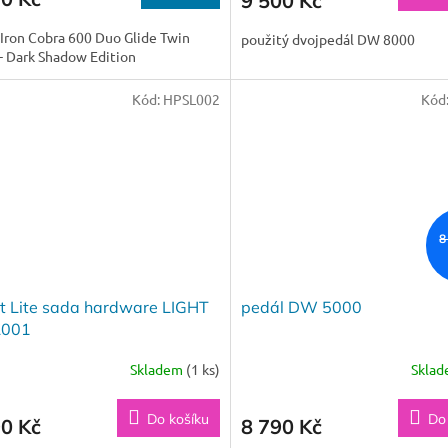
9 500 Kč
Iron Cobra 600 Duo Glide Twin
použitý dvojpedál DW 8000
- Dark Shadow Edition
Kód:
HPSL002
Kód
8
et Lite sada hardware LIGHT
pedál DW 5000
L001
Skladem
(1 ks)
Skla
Do košíku
Do
90 Kč
8 790 Kč