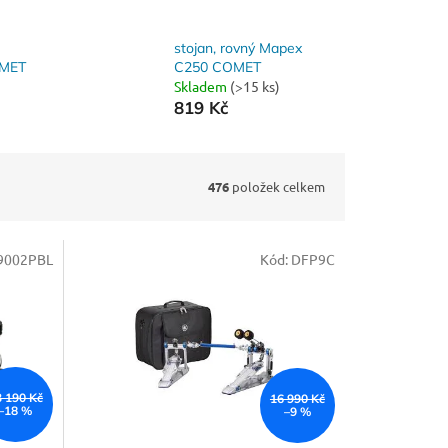
stojan, rovný Mapex
OMET
C250 COMET
Skladem
(>15 ks)
819 Kč
476
položek celkem
002PBL
Kód:
DFP9C
3 190 Kč
16 990 Kč
–18 %
–9 %