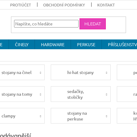
PROTIÚČET
OBCHODNÍ PODMÍNKY
KONTAKT
HLEDAT
E
ČINELY
HARDWARE
PERKUSE
PŘÍSLUŠENSTV
stojany na činel
hi-hat stojany
p
sedačky,
stojany na tomy
r
stoličky
stojany na
k
clampy
perkuse
H
rodávanější