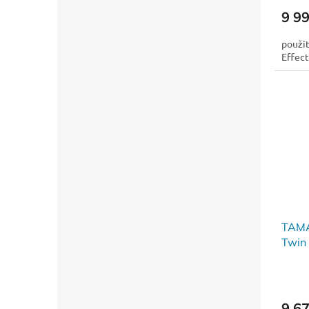
9 9
použit
Effect
TAMA
Twin 
9 6