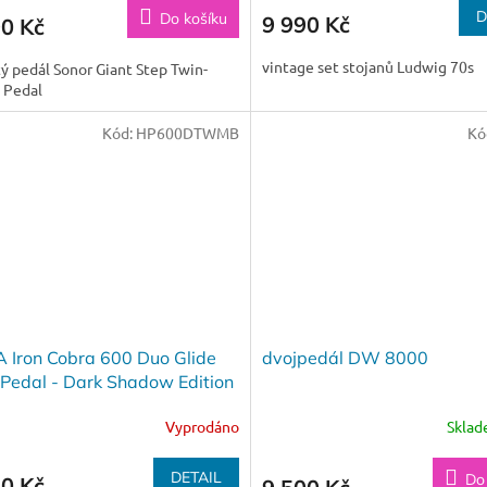
D
Do košíku
9 990 Kč
90 Kč
vintage set stojanů Ludwig 70s
ý pedál Sonor Giant Step Twin-
 Pedal
Kód:
HP600DTWMB
Kó
 Iron Cobra 600 Duo Glide
dvojpedál DW 8000
Pedal - Dark Shadow Edition
Vyprodáno
Skla
DETAIL
Do
70 Kč