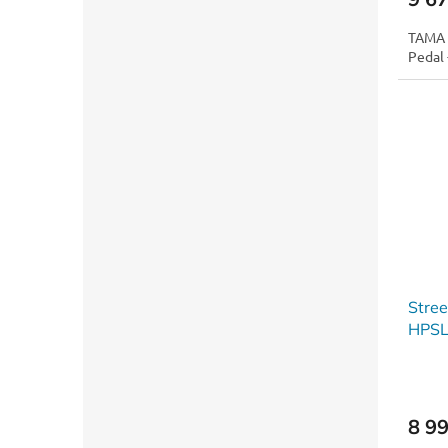
TAMA 
Pedal 
Stre
HPS
8 9