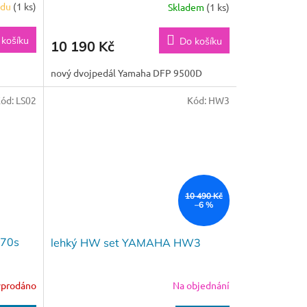
adu
(1 ks)
Skladem
(1 ks)
 košíku
Do košíku
10 190 Kč
nový dvojpedál Yamaha DFP 9500D
ód:
LS02
Kód:
HW3
10 490 Kč
–6 %
 70s
lehký HW set YAMAHA HW3
yprodáno
Na objednání