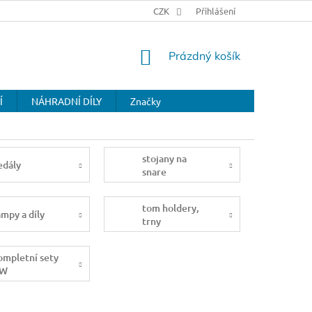
CZK
Přihlášení
NÁKUPNÍ
Prázdný košík
KOŠÍK
Í
NÁHRADNÍ DÍLY
Značky
stojany na
edály
snare
tom holdery,
ampy a díly
trny
ompletní sety
W