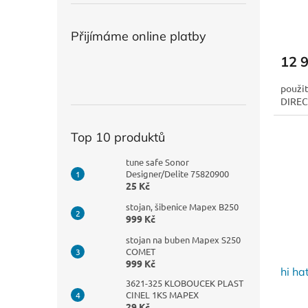
Přijímáme online platby
12 
použi
DIREC
Top 10 produktů
tune safe Sonor
Designer/Delite 75820900
25 Kč
stojan, šibenice Mapex B250
999 Kč
stojan na buben Mapex S250
COMET
999 Kč
hi h
3621-325 KLOBOUCEK PLAST
CINEL 1KS MAPEX
29 Kč