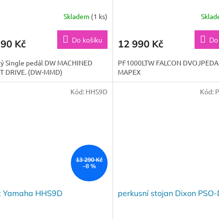
Skladem
(1 ks)
Skla
Do košíku
Do
990 Kč
12 990 Kč
tý Single pedál DW MACHINED
PF1000LTW FALCON DVOJPEDA
T DRIVE. (DW-MMD)
MAPEX
Kód:
HHS9D
Kód:
13 290 Kč
–8 %
at Yamaha HHS9D
perkusní stojan Dixon PS