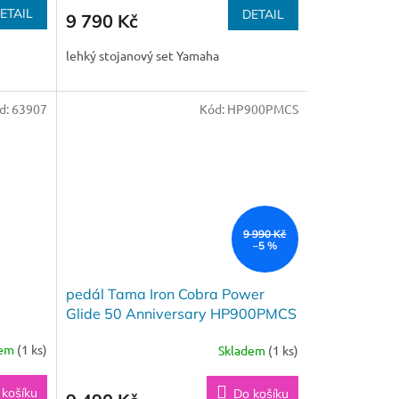
ETAIL
DETAIL
9 790 Kč
lehký stojanový set Yamaha
d:
63907
Kód:
HP900PMCS
9 990 Kč
–5 %
pedál Tama Iron Cobra Power
Glide 50 Anniversary HP900PMCS
dem
(1 ks)
Skladem
(1 ks)
 košíku
Do košíku