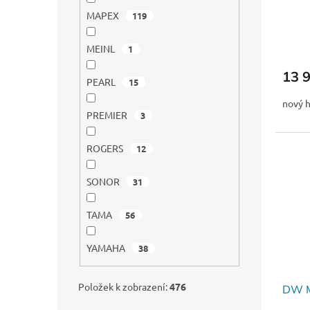
MAPEX
119
MEINL
1
13 
PEARL
15
nový h
PREMIER
3
ROGERS
12
SONOR
31
TAMA
56
YAMAHA
38
Položek k zobrazení:
476
DW M