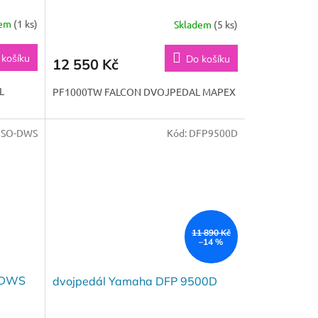
dem
(1 ks)
Skladem
(5 ks)
 košíku
Do košíku
12 550 Kč
L
PF1000TW FALCON DVOJPEDAL MAPEX
PSO-DWS
Kód:
DFP9500D
11 890 Kč
–14 %
O-DWS
dvojpedál Yamaha DFP 9500D