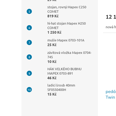
stojan, rovný Mapex C250
COMET
12 
819 Kč
hi-hat stojan Mapex H250
nová 
COMET
1 250 Kč
mušle Mapex 0703-101A
25 Kč
závitová vložka Mapex 0704-
745
10 Kč
HÁK VELKÉHO BUBNU
MAPEX 0703-891
46 Kč
ladící šroub 40mm
SF0550400H
pedá
15 Kč
Twin 