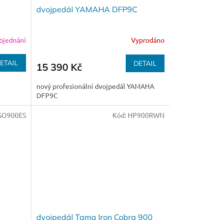
dvojpedál YAMAHA DFP9C
bjednání
Vyprodáno
ETAIL
DETAIL
15 390 Kč
nový profesionální dvojpedál YAMAHA
DFP9C
SO900ES
Kód:
HP900RWN
dvojpedál Tama Iron Cobra 900