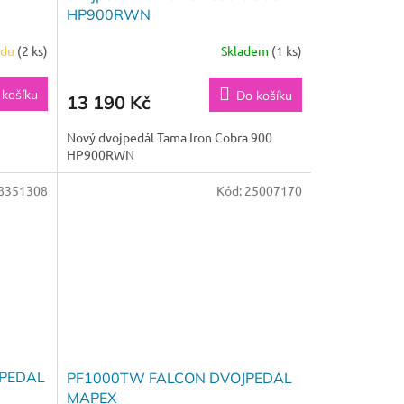
HP900RWN
adu
(2 ks)
Skladem
(1 ks)
 košíku
Do košíku
13 190 Kč
Nový dvojpedál Tama Iron Cobra 900
HP900RWN
8351308
Kód:
25007170
JPEDAL
PF1000TW FALCON DVOJPEDAL
MAPEX