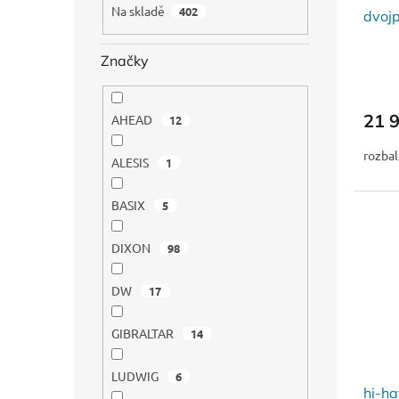
ů
a
Na skladě
402
dvoj
k
n
t
e
ů
Značky
l
21 
AHEAD
12
rozba
ALESIS
1
BASIX
5
DIXON
98
DW
17
GIBRALTAR
14
LUDWIG
6
hi-h