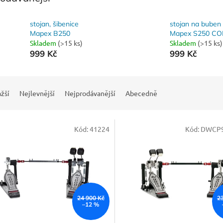
stojan, šibenice
stojan na buben
Mapex B250
Mapex S250 C
Skladem
(>15 ks)
Skladem
(>15 ks)
999 Kč
999 Kč
žší
Nejlevnější
Nejprodávanější
Abecedně
Kód:
41224
Kód:
DWCP9
24 900 Kč
2
–12 %