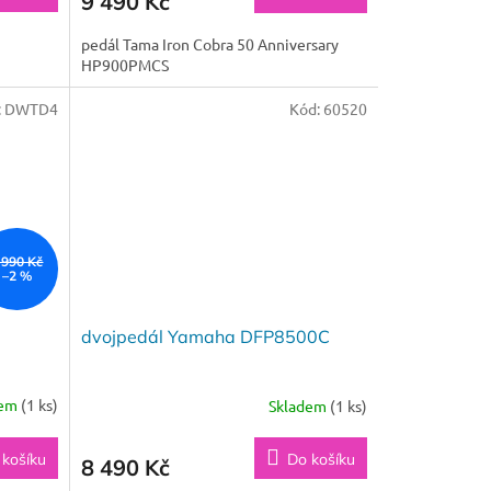
9 490 Kč
pedál Tama Iron Cobra 50 Anniversary
HP900PMCS
:
DWTD4
Kód:
60520
 990 Kč
–2 %
dvojpedál Yamaha DFP8500C
dem
(1 ks)
Skladem
(1 ks)
 košíku
Do košíku
8 490 Kč