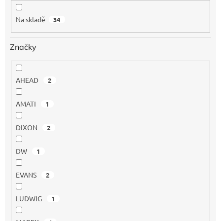
k
t
Na skladě
34
ů
Značky
AHEAD
2
AMATI
1
DIXON
2
DW
1
EVANS
2
LUDWIG
1