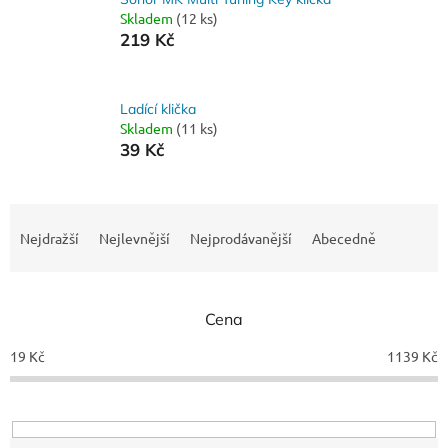
Skladem
(12 ks)
219 Kč
Ladící klička
Skladem
(11 ks)
39 Kč
Ř
a
Nejdražší
Nejlevnější
Nejprodávanější
Abecedně
z
e
n
Cena
í
p
19
Kč
1139
Kč
r
o
d
u