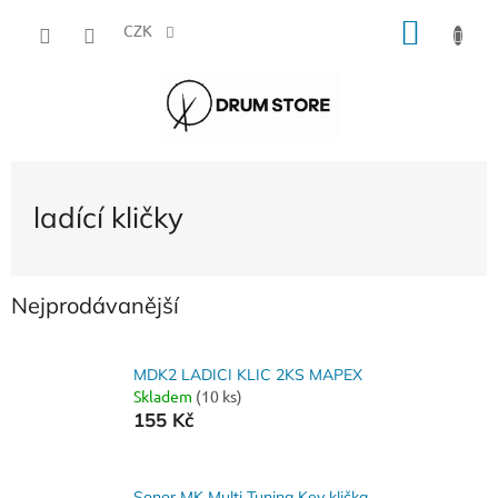
Přejít
NÁKU
na
CZK
obsah
KOŠÍK
ladící kličky
Nejprodávanější
MDK2 LADICI KLIC 2KS MAPEX
Skladem
(10 ks)
155 Kč
Sonor MK Multi Tuning Key klička