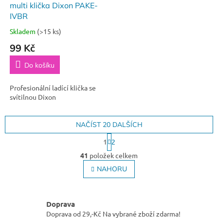
multi klička Dixon PAKE-
IVBR
Skladem
(>15 ks)
99 Kč
Do košíku
Profesionální ladící klička se
svítilnou Dixon
NAČÍST 20 DALŠÍCH
S
1
2
t
O
r
41
položek celkem
v
á
l
NAHORU
n
á
k
o
d
v
a
á
Doprava
c
n
Doprava od 29,-Kč Na vybrané zboží zdarma!
í