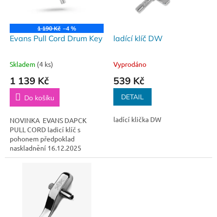
p
r
o
1 190 Kč
–4 %
d
Evans Pull Cord Drum Key
ladící klíč DW
u
k
Skladem
(4 ks)
Vyprodáno
t
1 139 Kč
539 Kč
ů
DETAIL
Do košíku
ladící klička DW
NOVINKA EVANS DAPCK
PULL CORD ladicí klíč s
pohonem předpoklad
naskladnění 16.12.2025