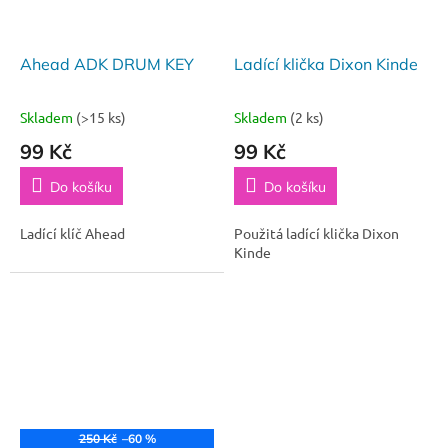
Ahead ADK DRUM KEY
Ladící klička Dixon Kinde
Skladem
(>15 ks)
Skladem
(2 ks)
99 Kč
99 Kč
Do košíku
Do košíku
Ladící klíč Ahead
Použitá ladící klička Dixon
Kinde
250 Kč
–60 %