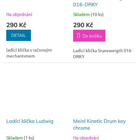
016-DRKY
Na objednání
Skladem
(10 ks)
290 Kč
290 Kč
DETAIL
Do košíku
ladící klička s račnovým
Ladící klička Snareweigth 016-
mechanismem
DRKY
Ladící klička Ludwig
Meinl Kinetic Drum key
chrome
Skladem
(1 ks)
Na objednání