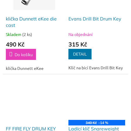
klička Dunnett eKee die
Evans Drill Bit Drum Key
cast
Skladem
(2 ks)
Na objednání
490 Kč
315 Kč
DETAIL
Do košíku
Klíč na bicí Evans Drill Bit Key
klička Dunnett eKee
340 Kč
–14 %
FF FIRE FLY DRUM KEY
Ladící klíč Snareweight