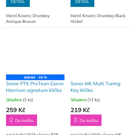
DETAIL
DETAIL
Meinl Kinetic Drumkey
Meinl Kinetic Drumkey Black
Antique Bronze
Nickel
319 Kč
–18 %
Sonor PTK ProTean Gavin
Sonor MK Multi Tuning
Harrison signature klička
Key klička
Skladem
(5 ks)
Skladem
(12 ks)
259 Kč
219 Kč
Do košíku
Do košíku
nová ladící klička Sonor PTK
nová ladící klička Sonor MK