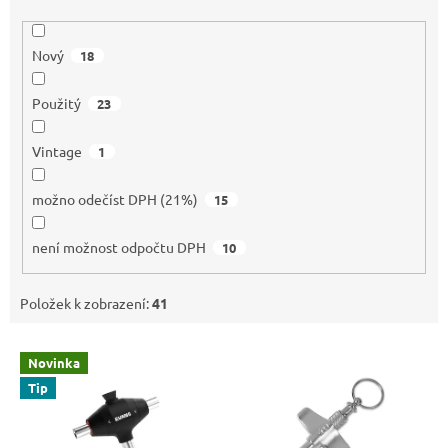
Nový
18
Použitý
23
Vintage
1
možno odečíst DPH (21%)
15
není možnost odpočtu DPH
10
Položek k zobrazení:
41
V
Novinka
ý
Tip
p
i
s