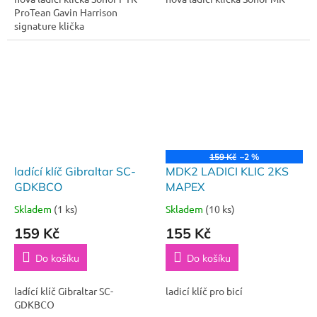
ProTean Gavin Harrison
signature klička
159 Kč
–2 %
ladící klíč Gibraltar SC-
MDK2 LADICI KLIC 2KS
GDKBСО
MAPEX
Skladem
(1 ks)
Skladem
(10 ks)
159 Kč
155 Kč
Do košíku
Do košíku
ladící klíč Gibraltar SC-
ladicí klíč pro bicí
GDKBСО