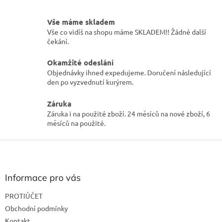
í
p
r
Vše máme skladem
v
Vše co vidíš na shopu máme SKLADEM!! Žádné další
k
čekání.
y
v
Okamžité odeslání
ý
p
Objednávky ihned expedujeme. Doručení následující
i
den po vyzvednutí kurýrem.
s
u
Záruka
Záruka i na použité zboží. 24 měsíců na nové zboží, 6
měsíců na použité.
Z
á
p
a
Informace pro vás
t
PROTIÚČET
í
Obchodní podmínky
Kontakt