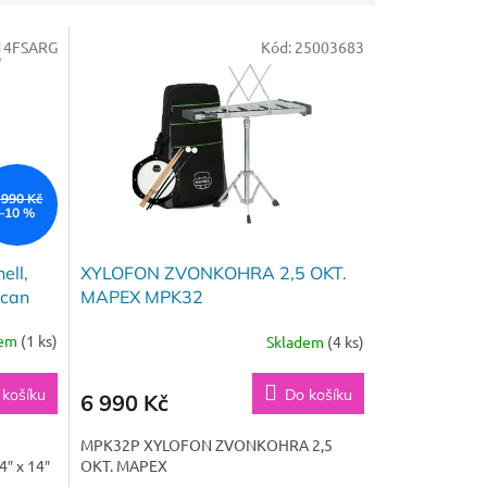
14FSARG
Kód:
25003683
 990 Kč
–10 %
ell,
XYLOFON ZVONKOHRA 2,5 OKT.
ican
MAPEX MPK32
dem
(1 ks)
Skladem
(4 ks)
 košíku
Do košíku
6 990 Kč
e
MPK32P XYLOFON ZVONKOHRA 2,5
4″ x 14″
OKT. MAPEX