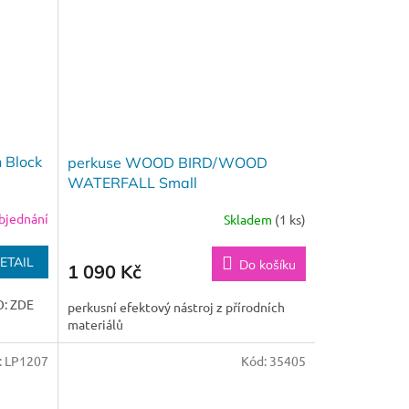
 Block
perkuse WOOD BIRD/WOOD
WATERFALL Small
bjednání
Skladem
(1 ks)
ETAIL
Do košíku
1 090 Kč
O: ZDE
perkusní efektový nástroj z přírodních
materiálů
:
LP1207
Kód:
35405