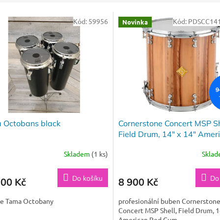
Kód:
59956
Kód:
PDSCC14
Novinka
9
 Octobans black
Cornerstone Concert MSP Sh
Field Drum, 14″ x 14″ Amer
Red Gum
Skladem
(1 ks)
Skla
Do košíku
Do
900 Kč
8 900 Kč
ge Tama Octobany
profesionální buben Cornerston
Concert MSP Shell, Field Drum, 1
American Red Gum