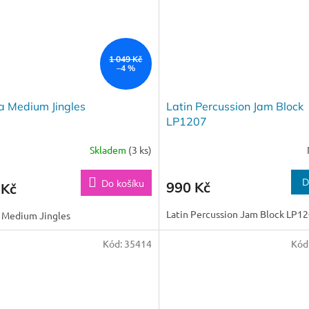
1 049 Kč
–4 %
a Medium Jingles
Latin Percussion Jam Block
LP1207
Skladem
(3 ks)
D
Do košíku
990 Kč
 Kč
Latin Percussion Jam Block LP1
 Medium Jingles
Kód:
35414
Kód