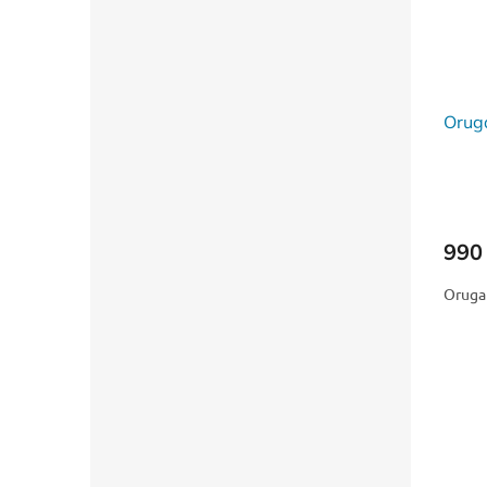
Orug
990
Oruga