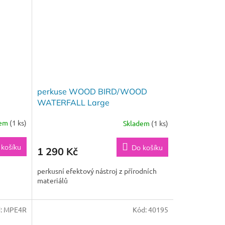
perkuse WOOD BIRD/WOOD
WATERFALL Large
dem
(1 ks)
Skladem
(1 ks)
 košíku
Do košíku
1 290 Kč
perkusní efektový nástroj z přírodních
materiálů
:
MPE4R
Kód:
40195