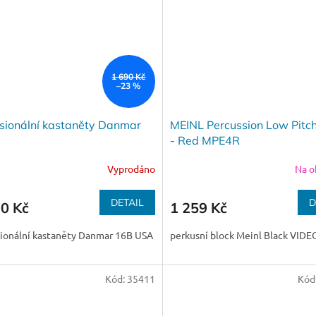
1 690 Kč
–23 %
sionální kastaněty Danmar
MEINL Percussion Low Pitch
- Red MPE4R
Vyprodáno
Na o
DETAIL
D
90 Kč
1 259 Kč
sionální kastaněty Danmar 16B USA
perkusní block Meinl Black VIDE
Kód:
35411
Kód