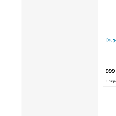
Orug
999
Oruga