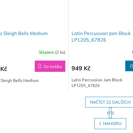
a Sleigh Bells Medium
Latin Percussion Jam Block
LP1205_67826
Skladem
(2 ks)
D
Do košíku
949 Kč
 Kč
Latin Percussion Jam Block
 Sleigh Bells Medium
LP1205_67826
NAČÍST 21 DALŠÍCH
S
1
3
t
O
r
v
NAHORU
á
l
n
á