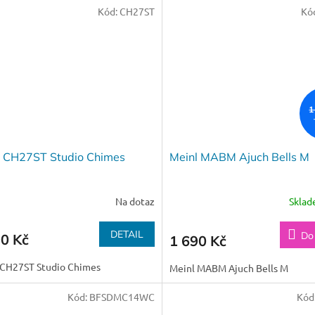
Kód:
CH27ST
Kó
1
l CH27ST Studio Chimes
Meinl MABM Ajuch Bells M
Na dotaz
Skla
DETAIL
Do
90 Kč
1 690 Kč
 CH27ST Studio Chimes
Meinl MABM Ajuch Bells M
Kód:
BFSDMC14WC
Kód