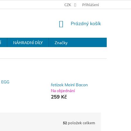
CZK
Přihlášení
NÁKUPNÍ
Prázdný košík
KOŠÍK
Í
NÁHRADNÍ DÍLY
Značky
n EGG
řetízek Meinl Bacon
Na objednání
259 Kč
52
položek celkem