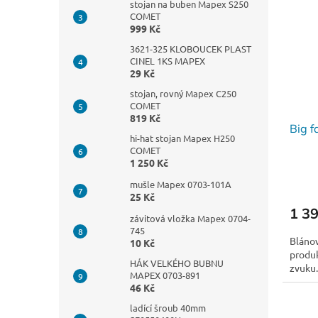
stojan na buben Mapex S250
COMET
999 Kč
3621-325 KLOBOUCEK PLAST
CINEL 1KS MAPEX
29 Kč
stojan, rovný Mapex C250
COMET
819 Kč
Big f
hi-hat stojan Mapex H250
COMET
1 250 Kč
mušle Mapex 0703-101A
25 Kč
1 3
závitová vložka Mapex 0704-
745
Blánov
10 Kč
produ
HÁK VELKÉHO BUBNU
zvuku.
MAPEX 0703-891
46 Kč
ladící šroub 40mm