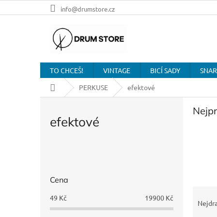
Přejít
info@drumstore.cz
na
obsah
TO CHCEŠ!
VINTAGE
BICÍ SADY
SNAR
Domů
PERKUSE
efektové
Nejp
efektové
P
o
s
Cena
t
Ř
r
49
Kč
19900
Kč
a
Nejdra
a
z
n