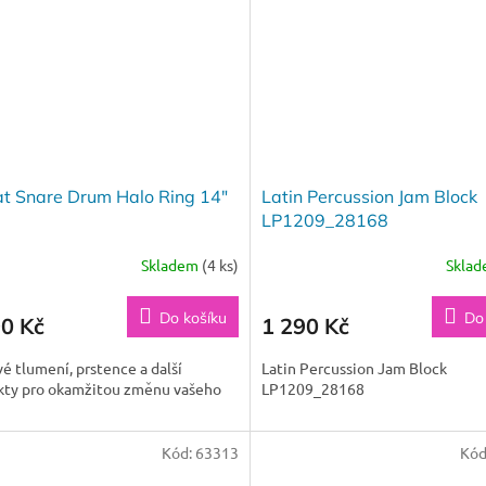
at Snare Drum Halo Ring 14"
Latin Percussion Jam Block
LP1209_28168
Skladem
(4 ks)
Skla
Do košíku
Do
90 Kč
1 290 Kč
é tlumení, prstence a další
Latin Percussion Jam Block
kty pro okamžitou změnu vašeho
LP1209_28168
Kód:
63313
Kód