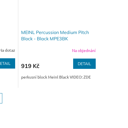
MEINL Percussion Medium Pitch
Block - Black MPE3BK
Na dotaz
Na objednání
ETAIL
DETAIL
919 Kč
perkusní block Meinl Black VIDEO: ZDE