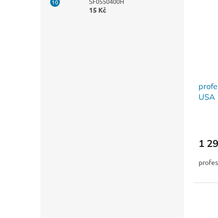
SF0550400H
15 Kč
profe
USA
1 2
profe