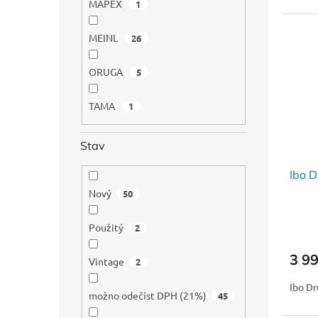
MAPEX
1
MEINL
26
ORUGA
5
TAMA
1
Stav
Ibo 
Nový
50
Použitý
2
3 9
Vintage
2
Ibo D
možno odečíst DPH (21%)
45