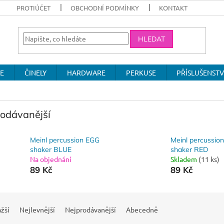
PROTIÚČET
OBCHODNÍ PODMÍNKY
KONTAKT
HLEDAT
E
ČINELY
HARDWARE
PERKUSE
PŘÍSLUŠENSTV
rodávanější
Meinl percussion EGG
Meinl percussio
shaker BLUE
shaker RED
Na objednání
Skladem
(11 ks)
89 Kč
89 Kč
žší
Nejlevnější
Nejprodávanější
Abecedně