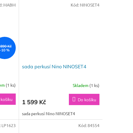
d:
MABM
Kód:
NINOSET4
 890 Kč
–10 %
sada perkusí Nino NINOSET4
dem
(1 ks)
Skladem
(1 ks)
 košíku
Do košíku
1 599 Kč
sada perkusí Nino NINOSET4
:
LP1623
Kód:
84554