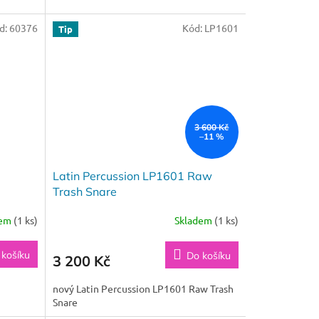
d:
60376
Kód:
LP1601
Tip
3 600 Kč
–11 %
Latin Percussion LP1601 Raw
Trash Snare
dem
(1 ks)
Skladem
(1 ks)
 košíku
Do košíku
3 200 Kč
nový Latin Percussion LP1601 Raw Trash
Snare