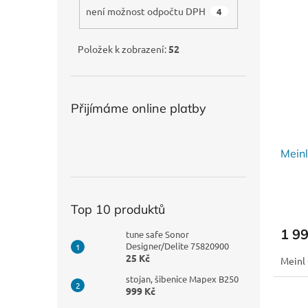
není možnost odpočtu DPH
4
Položek k zobrazení:
52
Přijímáme online platby
Mein
Top 10 produktů
1 9
tune safe Sonor
Designer/Delite 75820900
25 Kč
Meinl
stojan, šibenice Mapex B250
999 Kč