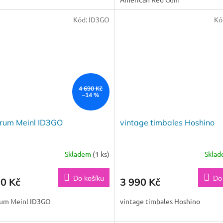
Kód:
ID3GO
Kó
4 690 Kč
–14 %
Drum Meinl ID3GO
vintage timbales Hoshino
Skladem
(1 ks)
Skla
Do košíku
Do
90 Kč
3 990 Kč
rum Meinl ID3GO
vintage timbales Hoshino