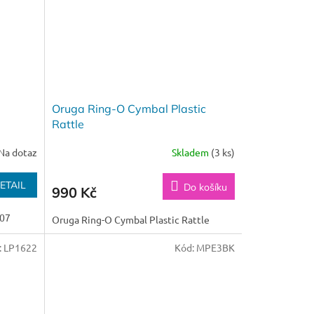
Oruga Ring-O Cymbal Plastic
Rattle
Na dotaz
Skladem
(3 ks)
ETAIL
Do košíku
990 Kč
207
Oruga Ring-O Cymbal Plastic Rattle
:
LP1622
Kód:
MPE3BK