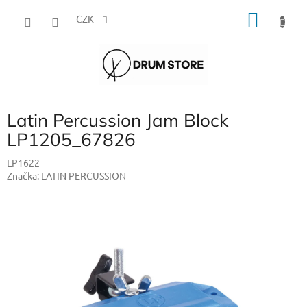
Přejít
NÁKU
na
CZK
obsah
KOŠÍK
Latin Percussion Jam Block
LP1205_67826
LP1622
Značka:
LATIN PERCUSSION