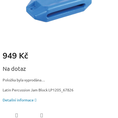
949 Kč
Měrná
Na dotaz
cena:
Položka byla vyprodána…
Latin Percussion Jam Block LP1205_67826
Detailní informace