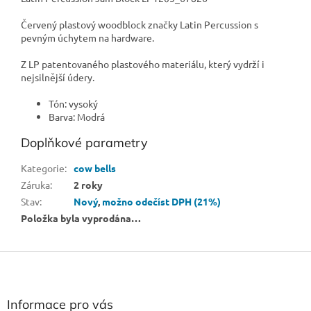
Červený plastový woodblock značky Latin Percussion s
pevným úchytem na hardware.
Z LP patentovaného plastového materiálu, který vydrží i
nejsilnější údery.
Tón: vysoký
Barva: Modrá
Doplňkové parametry
Kategorie
:
cow bells
Záruka
:
2 roky
Stav
:
Nový
,
možno odečíst DPH (21%)
Položka byla vyprodána…
Z
á
p
a
Informace pro vás