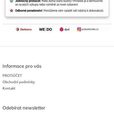
Z
á
p
a
Informace pro vás
t
PROTIÚČET
í
Obchodní podmínky
Kontakt
Odebírat newsletter