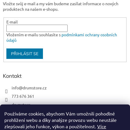
Vložte svůj e-mail a my vám budeme zasílat informace o nových
produktech na našem e-shopu.
E-mail
Vložením e-mailu souhlasíte s
podmínkami ochrany osobních
údajů
PŘIHLÁSIT SE
Kontakt
info
@
drumstore.cz
773 676 361
drumstore
drumstore.cz
Používáme cookies, abychom Vám umožnili pohodlné
prohlížení webu a díky analýze provozu webu neustále
https://www.youtube.com/@DRUMSTOREPRAGUE
zlepšovali jeho funkce, výkon a použitelnost.
Více