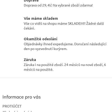
á
d
Doprava od 29,-Kč Na vybrané zboží zdarma!
a
c
Vše máme skladem
í
Vše co vidíš na shopu máme SKLADEM!! Žádné další
p
čekání.
r
v
k
Okamžité odeslání
y
Objednávky ihned expedujeme. Doručení následující
v
den po vyzvednutí kurýrem.
ý
p
Záruka
i
Záruka i na použité zboží. 24 měsíců na nové zboží, 6
s
měsíců na použité.
u
Z
á
p
a
Informace pro vás
t
PROTIÚČET
í