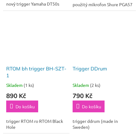
nový trigger Yamaha DT50s
použitý mikrofon Shure PGA57
RTOM bh trigger BH-SZT-
Trigger DDrum
1
Skladem
(1 ks)
Skladem
(2 ks)
890 Kč
790 Kč
Do košíku
Do košíku
trigger RTOM ro RTOM Black
trigger ddrum (made in
Hole
Sweden)