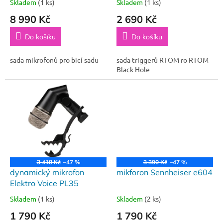
Skladem
(1 ks)
Skladem
(1 ks)
t
8 990 Kč
2 690 Kč
ů
Do košíku
Do košíku
sada mikrofonů pro bicí sadu
sada triggerů RTOM ro RTOM
Black Hole
3 418 Kč
–47 %
3 390 Kč
–47 %
dynamický mikrofon
mikforon Sennheiser e604
Elektro Voice PL35
Skladem
(1 ks)
Skladem
(2 ks)
1 790 Kč
1 790 Kč