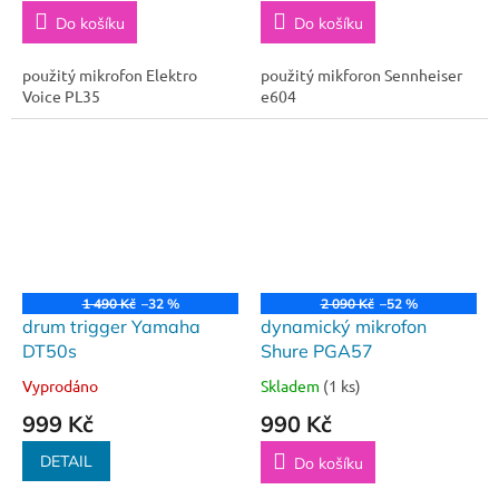
Do košíku
Do košíku
použitý mikrofon Elektro
použitý mikforon Sennheiser
Voice PL35
e604
1 490 Kč
–32 %
2 090 Kč
–52 %
drum trigger Yamaha
dynamický mikrofon
DT50s
Shure PGA57
Vyprodáno
Skladem
(1 ks)
999 Kč
990 Kč
DETAIL
Do košíku