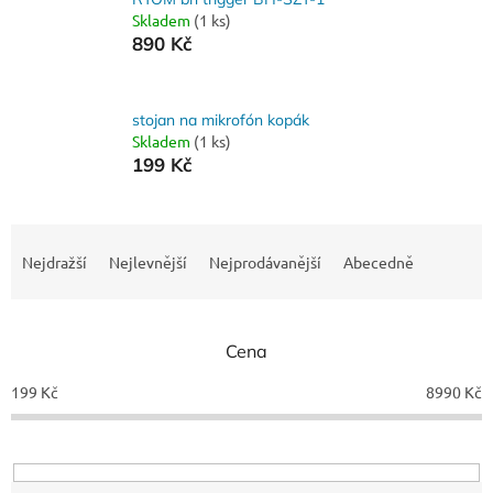
Skladem
(1 ks)
890 Kč
stojan na mikrofón kopák
Skladem
(1 ks)
199 Kč
Ř
a
Nejdražší
Nejlevnější
Nejprodávanější
Abecedně
z
e
n
Cena
í
p
199
Kč
8990
Kč
r
o
d
u