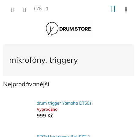
Přejít
NÁKU
na
CZK
obsah
KOŠÍK
mikrofóny, triggery
Nejprodávanější
drum trigger Yamaha DT50s
Vyprodáno
999 Kč
RTOM bh trigger BH-SZT-1