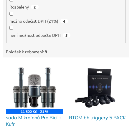
Rozbalený
2
možno odečíst DPH (21%)
4
není možnost odpočtu DPH
5
Položek k zobrazení:
9
V
ý
p
i
s
p
r
o
11 500 Kč
–21 %
d
sada Mikrofonů Pro Bicí +
RTOM bh triggery 5 PACK
u
Kufr
k