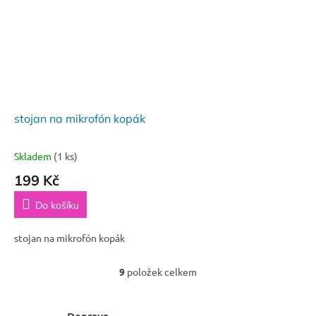
stojan na mikrofón kopák
Skladem
(1 ks)
199 Kč
Do košíku
stojan na mikrofón kopák
9
položek celkem
O
v
l
Doprava