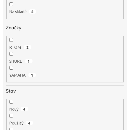
k
t
Na skladě
8
ů
Značky
RTOM
2
SHURE
1
YAMAHA
1
Stav
Nový
4
Použitý
4