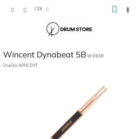
Přejít
NÁKU
na
CZK
obsah
KOŠÍK
Wincent Dynabeat 5B
W-DB5B
Značka:
WINCENT