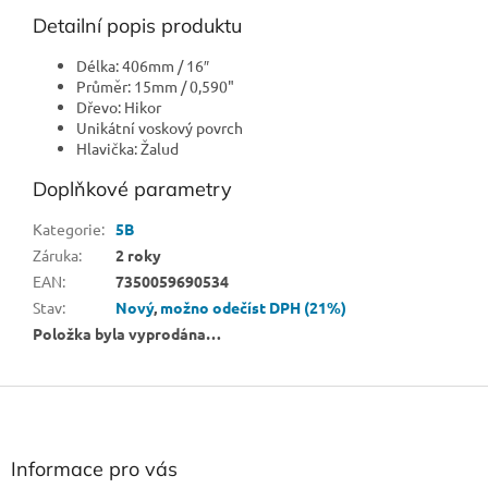
Detailní popis produktu
Délka: 406mm / 16″
Průměr: 15mm / 0,590"
Dřevo: Hikor
Unikátní voskový povrch
Hlavička: Žalud
Doplňkové parametry
Kategorie
:
5B
Záruka
:
2 roky
EAN
:
7350059690534
Stav
:
Nový
,
možno odečíst DPH (21%)
Položka byla vyprodána…
Z
á
p
a
Informace pro vás