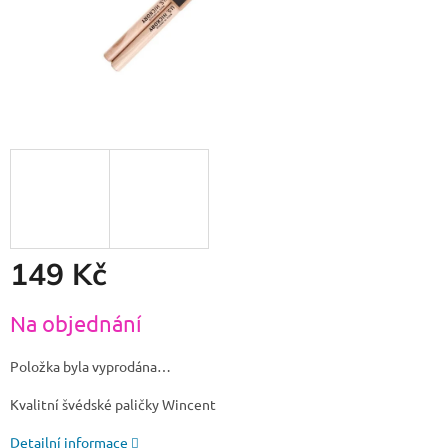
149 Kč
Měrná
Na objednání
cena:
Položka byla vyprodána…
Kvalitní švédské paličky Wincent
Detailní informace