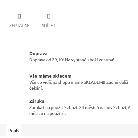
ZEPTAT SE
SDÍLET
Doprava
Doprava od 29,-Kč Na vybrané zboží zdarma!
Vše máme skladem
Vše co vidíš na shopu máme SKLADEM!! Žádné další
čekání.
Záruka
Záruka i na použité zboží. 24 měsíců na nové zboží, 6
měsíců na použité.
Popis