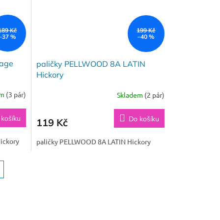
189 Kč
199 Kč
–37 %
–40 %
tage
paličky PELLWOOD 8A LATIN
Hickory
em
(3 pár)
Skladem
(2 pár)
 košíku
Do košíku
119 Kč
ickory
paličky PELLWOOD 8A LATIN Hickory