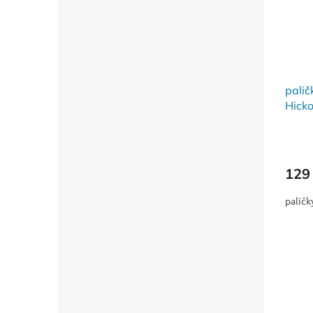
pali
Hicko
129
palič