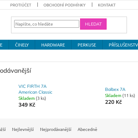
PROTIÚČET
OBCHODNÍ PODMÍNKY
KONTAKT
HLEDAT
E
ČINELY
HARDWARE
PERKUSE
PŘÍSLUŠENSTV
rodávanější
VIC FIRTH 7A
Balbex 7A
American Classic
Skladem
(11 ks)
Skladem
(3 ks)
220 Kč
349 Kč
žší
Nejlevnější
Nejprodávanější
Abecedně