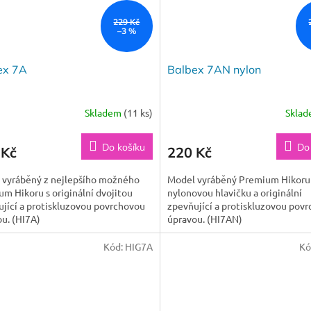
229 Kč
–3 %
ex 7A
Balbex 7AN nylon
Skladem
(11 ks)
Skla
Do košíku
Do
 Kč
220 Kč
 vyráběný z nejlepšího možného
Model vyráběný Premium Hikoru
m Hikoru s originální dvojitou
nylonovou hlavičku a originální
jící a protiskluzovou povrchovou
zpevňující a protiskluzovou pov
u. (HI7A)
úpravou. (HI7AN)
Kód:
HIG7A
Kó