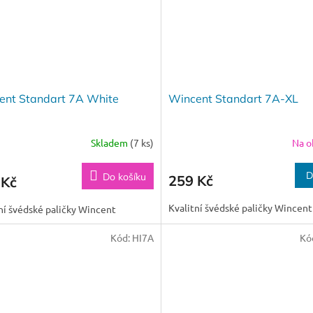
ent Standart 7A White
Wincent Standart 7A-XL
Skladem
(7 ks)
Na o
D
Do košíku
259 Kč
 Kč
Kvalitní švédské paličky Wincent
ní švédské paličky Wincent
Kód:
HI7A
Kó