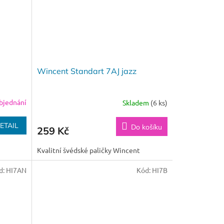
Wincent Standart 7AJ jazz
bjednání
Skladem
(6 ks)
ETAIL
Do košíku
259 Kč
Kvalitní švédské paličky Wincent
d:
HI7AN
Kód:
HI7B