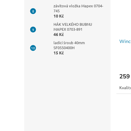
závitová vložka Mapex 0704-
745
10 Kč
HÁK VELKÉHO BUBNU
MAPEX 0703-891
46 Kč
Winc
ladící šroub 40mm
SF0550400H
15 Kč
259
Kvalit