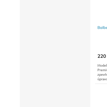
Balb
220
Model
Premiu
zpevňu
úprav