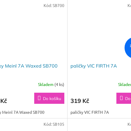
Kód:
SB700
K
čky Meinl 7A Waxed SB700
paličky VIC FIRTH 7A
Skladem
(4 ks)
Sklad
Do košíku
Do
 Kč
319 Kč
ky Meinl 7A Waxed SB700
paličky VIC FIRTH 7A
Kód:
SB105
K