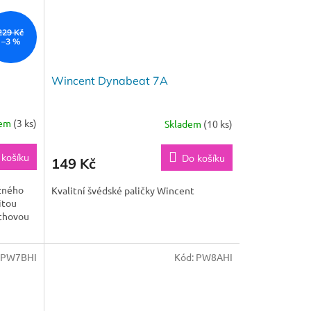
229 Kč
–3 %
Wincent Dynabeat 7A
dem
(3 ks)
Skladem
(10 ks)
 košíku
Do košíku
149 Kč
žného
Kvalitní švédské paličky Wincent
itou
rchovou
PW7BHI
Kód:
PW8AHI