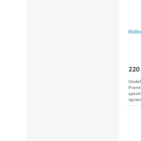
Balb
220
Model
Premiu
zpevňu
úpravo