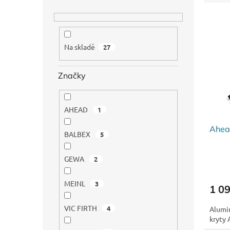
e
n
V
n
í
ý
í
p
p
p
a
Na skladě
27
i
r
n
s
o
e
p
d
Značky
l
r
u
o
k
d
t
AHEAD
1
u
ů
Ahea
k
BALBEX
5
t
ů
GEWA
2
MEINL
3
1 0
VIC FIRTH
4
Alumin
kryty