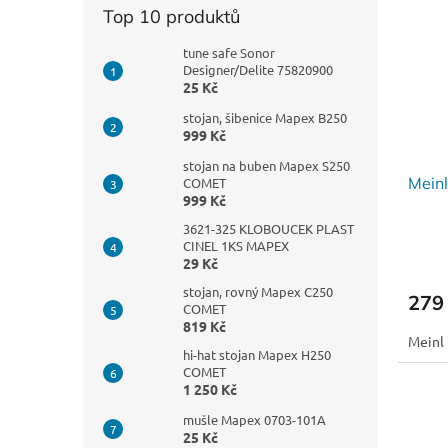
Top 10 produktů
tune safe Sonor
Designer/Delite 75820900
25 Kč
stojan, šibenice Mapex B250
999 Kč
stojan na buben Mapex S250
Meinl
COMET
999 Kč
3621-325 KLOBOUCEK PLAST
CINEL 1KS MAPEX
29 Kč
stojan, rovný Mapex C250
279
COMET
819 Kč
Meinl 
hi-hat stojan Mapex H250
COMET
1 250 Kč
mušle Mapex 0703-101A
25 Kč