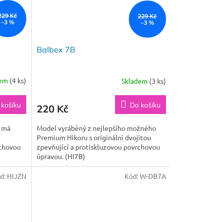
229 Kč
229 Kč
–3 %
–3 %
Balbex 7B
dem
(4 ks)
Skladem
(3 ks)
 košíku
Do košíku
220 Kč
 má
Model vyráběný z nejlepšího možného
Premium Hikoru s originální dvojitou
rchovou
zpevňující a protiskluzovou povrchovou
úpravou. (HI7B)
d:
HIJZN
Kód:
W-DB7A