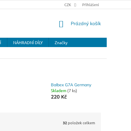
CZK
Přihlášení
NÁKUPNÍ
Prázdný košík
KOŠÍK
Í
NÁHRADNÍ DÍLY
Značky
Balbex G7A Germany
Skladem
(7 ks)
220 Kč
32
položek celkem