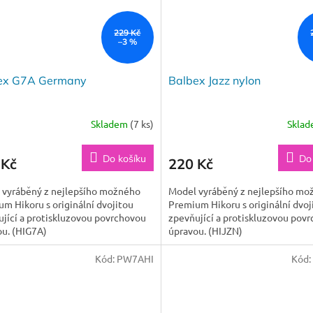
229 Kč
–3 %
ex G7A Germany
Balbex Jazz nylon
Skladem
(7 ks)
Skla
Do košíku
Do
 Kč
220 Kč
 vyráběný z nejlepšího možného
Model vyráběný z nejlepšího mo
m Hikoru s originální dvojitou
Premium Hikoru s originální dvoj
jící a protiskluzovou povrchovou
zpevňující a protiskluzovou pov
ou. (HIG7A)
úpravou. (HIJZN)
Kód:
PW7AHI
Kód: