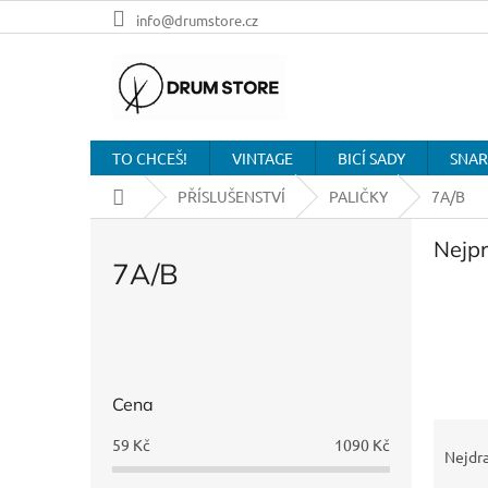
Přejít
info@drumstore.cz
na
obsah
TO CHCEŠ!
VINTAGE
BICÍ SADY
SNAR
Domů
PŘÍSLUŠENSTVÍ
PALIČKY
7A/B
Nejp
7A/B
P
o
s
Cena
t
Ř
r
59
Kč
1090
Kč
a
Nejdra
a
z
n