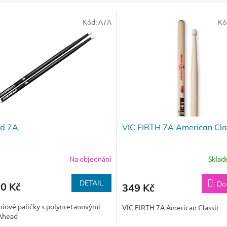
Kód:
A7A
Kó
d 7A
VIC FIRTH 7A American Cla
Na objednání
Skla
DETAIL
Do
90 Kč
349 Kč
iové paličky s polyuretanovými
VIC FIRTH 7A American Classic
 Ahead