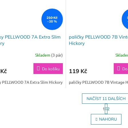
210 Kč
–38 %
čky PELLWOOD 7A Extra Slim
paličky PELLWOOD 7B Vin
ry
Hickory
Skladem
(3 pár)
Sklad
Do košíku
Do
 Kč
119 Kč
ky PELLWOOD 7A Extra Slim Hickory
paličky PELLWOOD 7B Vintage H
NAČÍST 11 DALŠÍCH
S
1
2
t
O
r
v
NAHORU
á
l
n
á