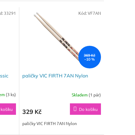
d:
33291
Kód:
VF7AN
369 Kč
–10 %
ssic
paličky VIC FIRTH 7AN Nylon
dem
(3 ks)
Skladem
(1 pár)
 košíku
Do košíku
329 Kč
paličky VIC FIRTH 7AN Nylon