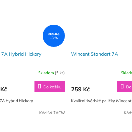
289 Kč
–3 %
 7A Hybrid Hickory
Wincent Standart 7A
Skladem
(5 ks)
Skla
Do košíku
Do
 Kč
259 Kč
7A Hybrid Hickory
Kvalitní švédské paličky Wincent
Kód:
W-7ACW
Kód