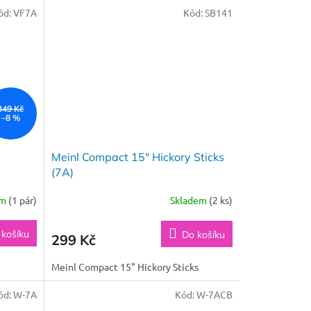
ód:
VF7A
Kód:
SB141
349 Kč
–8 %
Meinl Compact 15" Hickory Sticks
(7A)
em
(1 pár)
Skladem
(2 ks)
 košíku
Do košíku
299 Kč
Meinl Compact 15" Hickory Sticks
ód:
W-7A
Kód:
W-7ACB