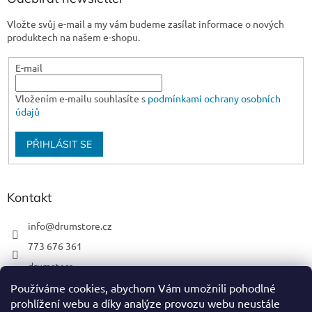
p
i
Vložte svůj e-mail a my vám budeme zasílat informace o nových
s
produktech na našem e-shopu.
u
E-mail
Vložením e-mailu souhlasíte s
podmínkami ochrany osobních
údajů
PŘIHLÁSIT SE
Kontakt
info
@
drumstore.cz
773 676 361
drumstore
drumstore.cz
Používáme cookies, abychom Vám umožnili pohodlné
prohlížení webu a díky analýze provozu webu neustále
https://www.youtube.com/@DRUMSTOREPRAGUE