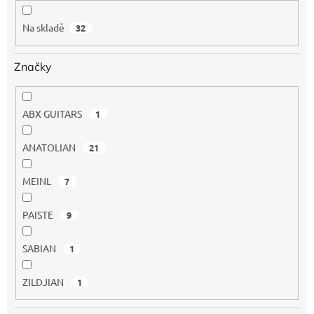
k
t
Na skladě
32
ů
Značky
ABX GUITARS
1
ANATOLIAN
21
MEINL
7
PAISTE
9
SABIAN
1
ZILDJIAN
1