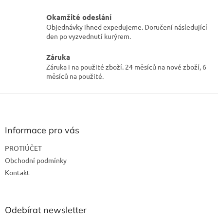
v
Okamžité odeslání
ý
p
Objednávky ihned expedujeme. Doručení následující
i
den po vyzvednutí kurýrem.
s
u
Záruka
Záruka i na použité zboží. 24 měsíců na nové zboží, 6
měsíců na použité.
Z
á
p
a
Informace pro vás
t
PROTIÚČET
í
Obchodní podmínky
Kontakt
Odebírat newsletter