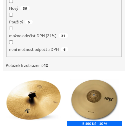
Nový
36
Použitý
6
možno odečíst DPH (21%)
31
není možnost odpočtu DPH
6
Položek k zobrazení:
42
V
ý
p
i
s
p
r
o
5 490 Kč
–10 %