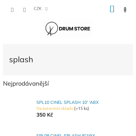
Přejít
NÁKU
na
CZK
obsah
KOŠÍK
splash
Nejprodávanější
SPL10 CINEL SPLASH 10' 'ABX
Na externím skladu
(>15 ks)
350 Kč
SPL08 CINEL SPLASH 8''ABX