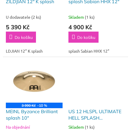
d
ZILDJIAN 12" K splash
splash Sabian HHX 12"
u
k
U dodavatele
(2 ks)
Skladem
(1 ks)
t
5 390 Kč
4 900 Kč
ů
Do košíku
Do košíku
LDJIAN 12" K splash
splash Sabian HHX 12"
3 990 Kč
–10 %
MEINL Byzance Brilliant
US 12 HLSPL ULTIMATE
splash 10"
HELL SPLASH
ANATOLIAN
Na objednání
Skladem
(1 ks)