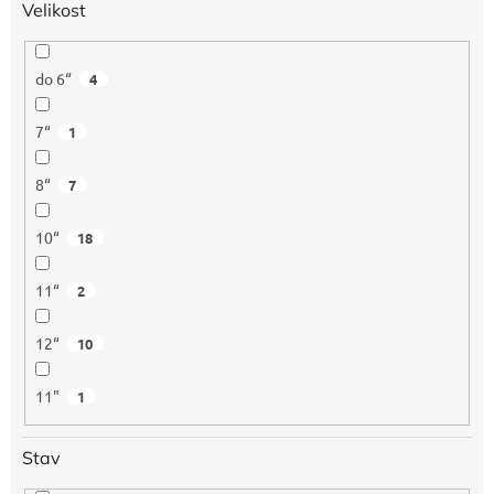
Velikost
do 6“
4
7“
1
8“
7
10“
18
11“
2
12“
10
11"
1
Stav