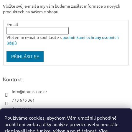
Vložte svůj e-mail a my vám budeme zasílat informace o nových
produktech na našem e-shopu.
E-mail
Vložením e-mailu souhlasíte s
podmínkami ochrany osobních
údajů
PŘIHLÁSIT SE
Kontakt
info
@
drumstore.cz
773 676 361
drumstore
drumstore.cz
Používáme cookies, abychom Vám umožnili pohodlné
prohlížení webu a díky analýze provozu webu neustále
https://www.youtube.com/@DRUMSTOREPRAGUE
zlepšovali jeho funkce, výkon a použitelnost.
Více