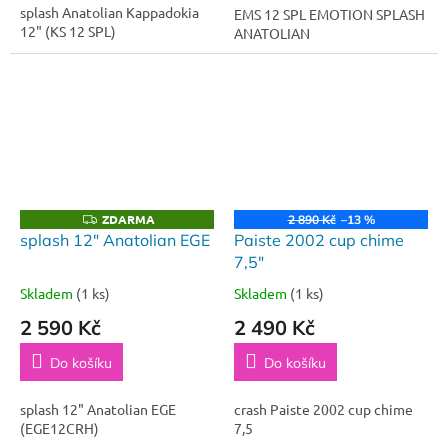
splash Anatolian Kappadokia
EMS 12 SPL EMOTION SPLASH
12" (KS 12 SPL)
ANATOLIAN
ZDARMA
Z
2 890 Kč
–13 %
D
splash 12" Anatolian EGE
Paiste 2002 cup chime
A
7,5"
R
M
A
Skladem
(1 ks)
Skladem
(1 ks)
2 590 Kč
2 490 Kč
Do košíku
Do košíku
splash 12" Anatolian EGE
crash Paiste 2002 cup chime
(EGE12CRH)
7,5