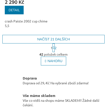
2 290 Kč
DETAIL
crash Paiste 2002 cup chime
5,5
NAČÍST 21 DALŠÍCH
S
1
2
t
O
r
42
položek celkem
v
á
l
NAHORU
n
á
k
o
d
v
a
á
Doprava
c
n
Doprava od 29,-Kč Na vybrané zboží zdarma!
í
í
p
r
Vše máme skladem
v
Vše co vidíš na shopu máme SKLADEM!! Žádné další
k
čekání.
y