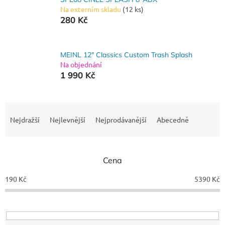
Na externím skladu
(12 ks)
280 Kč
MEINL 12" Classics Custom Trash Splash
Na objednání
1 990 Kč
Ř
a
Nejdražší
Nejlevnější
Nejprodávanější
Abecedně
z
e
n
Cena
í
p
190
Kč
5390
Kč
r
o
d
u