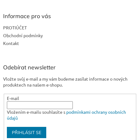
á
p
a
Informace pro vás
t
PROTIÚČET
í
Obchodní podmínky
Kontakt
Odebírat newsletter
Vložte svůj e-mail a my vám budeme zasílat informace o nových
produktech na našem e-shopu.
E-mail
Vložením e-mailu souhlasíte s
podmínkami ochrany osobních
údajů
PŘIHLÁSIT SE