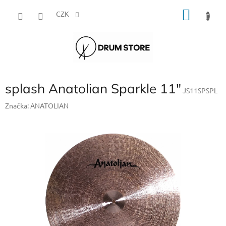
Přejít
NÁKU
na
CZK
obsah
KOŠÍK
splash Anatolian Sparkle 11"
JS11SPSPL
Značka:
ANATOLIAN