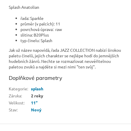
Splash Anatolian
řada: Sparkle
průměr (v palcích): 11
povrchová úprava: raw
slitina: B20Plus
typ činelu: Splash
Jak už název napovídá, řada JAZZ COLLECTION nabízí širokou
paletu činelů, jejich charakter se nejlépe hodí do jemnějších
hudebních žánrů. Nechte se rozmazlovat neuvěřitelnou
paletou zvuků a najděte si mezi nimi "ten svůj".
Doplňkové parametry
Kategorie
:
splash
Záruka
:
2 roky
Velikost
:
11“
Stav
:
Nový
Z