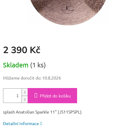
2 390 Kč
Měrná
Skladem
(1 ks)
cena:
Můžeme doručit do:
10.8.2026
Přidat do košíku
splash Anatolian Sparkle 11" (JS11SPSPL)
Detailní informace