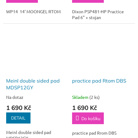
WP14 14' MOONGEL RTOM
Dixon PSP481-HP Practice
Pad 6" + stojan
Meinl double sided pad
practice pad Rtom DBS
MDSP12GY
Na dotaz
Skladem
(2 ks)
1 690 Kč
1 690 Kč
DETAIL
Do košíku
Meinl double sided pad
practice pad Rrom DBS