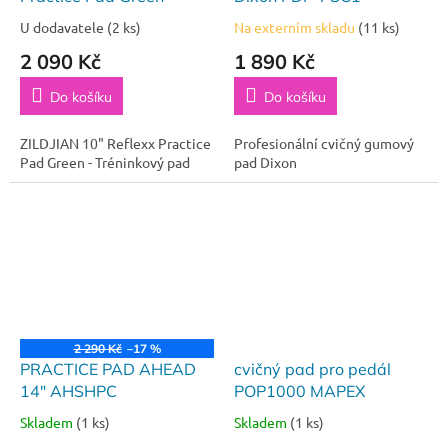
U dodavatele
(2 ks)
Na externím skladu
(11 ks)
2 090 Kč
1 890 Kč
Do košíku
Do košíku
ZILDJIAN 10" Reflexx Practice
Profesionální cvičný gumový
Pad Green - Tréninkový pad
pad Dixon
2 290 Kč
–17 %
PRACTICE PAD AHEAD
cvičný pad pro pedál
14" AHSHPC
POP1000 MAPEX
Skladem
(1 ks)
Skladem
(1 ks)