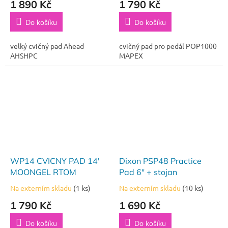
1 890 Kč
1 790 Kč
Do košíku
Do košíku
velký cvičný pad Ahead
cvičný pad pro pedál POP1000
AHSHPC
MAPEX
WP14 CVICNY PAD 14'
Dixon PSP48 Practice
MOONGEL RTOM
Pad 6" + stojan
Na externím skladu
(1 ks)
Na externím skladu
(10 ks)
1 790 Kč
1 690 Kč
Do košíku
Do košíku