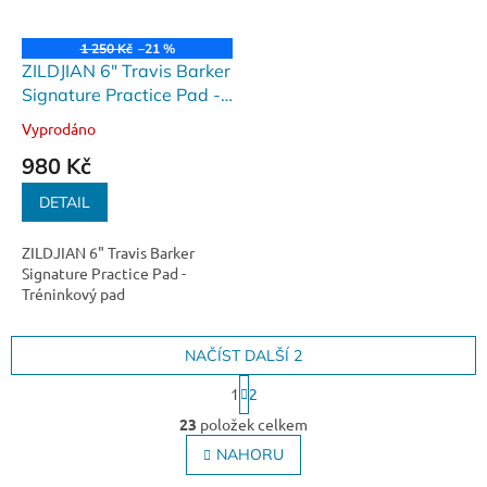
1 250 Kč
–21 %
ZILDJIAN 6" Travis Barker
Signature Practice Pad -
Tréninkový pad
Vyprodáno
980 Kč
DETAIL
ZILDJIAN 6" Travis Barker
Signature Practice Pad -
Tréninkový pad
NAČÍST DALŠÍ 2
S
1
2
t
O
r
23
položek celkem
v
á
l
NAHORU
n
á
k