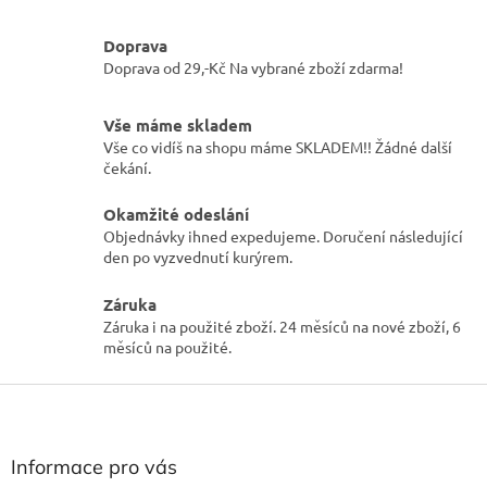
o
d
v
a
á
Doprava
c
n
Doprava od 29,-Kč Na vybrané zboží zdarma!
í
í
p
r
Vše máme skladem
v
Vše co vidíš na shopu máme SKLADEM!! Žádné další
k
čekání.
y
v
Okamžité odeslání
ý
p
Objednávky ihned expedujeme. Doručení následující
i
den po vyzvednutí kurýrem.
s
u
Záruka
Záruka i na použité zboží. 24 měsíců na nové zboží, 6
měsíců na použité.
Z
á
p
a
Informace pro vás