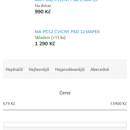
Na dotaz
990 Kč
MA-PD12 CVICNY PAD 12 MAPEX
Skladem
(>15 ks)
1 290 Kč
Ř
a
Nejdražší
Nejlevnější
Nejprodávanější
Abecedně
z
e
n
Cena
í
p
679
Kč
13900
Kč
r
o
d
u