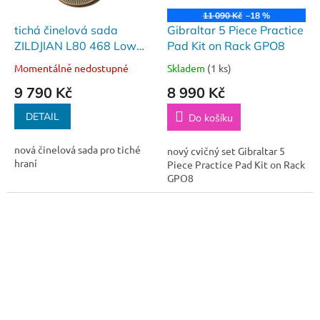
11 090 Kč
–18 %
tichá činelová sada
Gibraltar 5 Piece Practice
ZILDJIAN L80 468 Low
Pad Kit on Rack GPO8
Volume Box Set
Momentálně nedostupné
Skladem
(1 ks)
9 790 Kč
8 990 Kč
DETAIL
Do košíku
nová činelová sada pro tiché
nový cvičný set Gibraltar 5
hraní
Piece Practice Pad Kit on Rack
GPO8