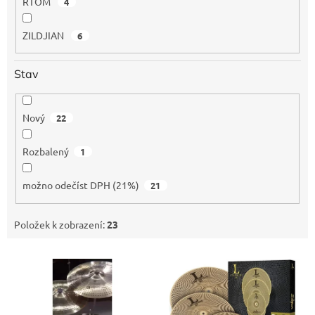
RTOM
4
ZILDJIAN
6
Stav
Nový
22
Rozbalený
1
možno odečíst DPH (21%)
21
Položek k zobrazení:
23
V
ý
p
i