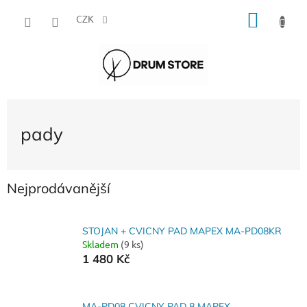
Přejít
NÁKU
na
CZK
obsah
KOŠÍK
pady
Nejprodávanější
STOJAN + CVICNY PAD MAPEX MA-PD08KR
Skladem
(9 ks)
1 480 Kč
MA-PD08 CVICNY PAD 8 MAPEX