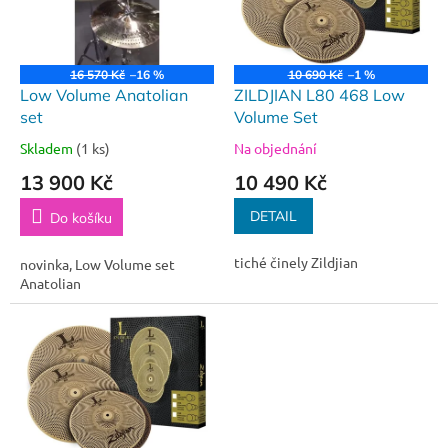
s
p
r
o
16 570 Kč
–16 %
10 690 Kč
–1 %
d
Low Volume Anatolian
ZILDJIAN L80 468 Low
u
set
Volume Set
k
Skladem
(1 ks)
Na objednání
t
13 900 Kč
10 490 Kč
ů
DETAIL
Do košíku
tiché činely Zildjian
novinka, Low Volume set
Anatolian