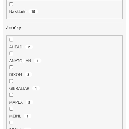
k
t
Na skladě
15
ů
Značky
AHEAD
2
ANATOLIAN
1
DIXON
3
GIBRALTAR
1
MAPEX
5
MEINL
1