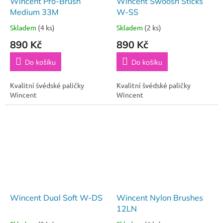
Wincent Pro-Brush
Wincent Swoosh Sticks
Medium 33M
W-SS
Skladem
(4 ks)
Skladem
(2 ks)
890 Kč
890 Kč
Do košíku
Do košíku
Kvalitní švédské paličky
Kvalitní švédské paličky
Wincent
Wincent
Wincent Dual Soft W-DS
Wincent Nylon Brushes
12LN