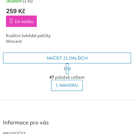
Skladem
(2 ks)
259 Kč
Do košíku
Kvalitní švédské paličky
Wincent
NAČÍST 21 DALŠÍCH
S
1
3
t
O
r
47
položek celkem
v
á
l
NAHORU
n
á
k
o
d
v
Z
a
á
c
á
n
í
p
í
p
a
Informace pro vás
r
t
v
PROTIÚČET