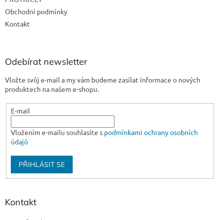
í
k
Obchodní podmínky
y
v
Kontakt
ý
p
i
s
Odebírat newsletter
u
Vložte svůj e-mail a my vám budeme zasílat informace o nových
produktech na našem e-shopu.
E-mail
Vložením e-mailu souhlasíte s
podmínkami ochrany osobních
údajů
PŘIHLÁSIT SE
Kontakt