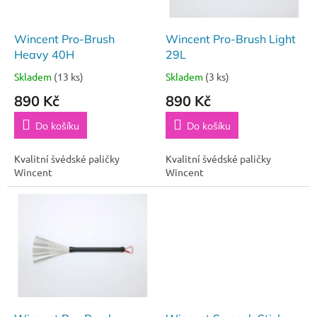
r
u
o
k
d
t
Wincent Pro-Brush
Wincent Pro-Brush Light
u
ů
Heavy 40H
29L
k
Skladem
(13 ks)
Skladem
(3 ks)
t
890 Kč
890 Kč
ů
Do košíku
Do košíku
Kvalitní švédské paličky
Kvalitní švédské paličky
Wincent
Wincent