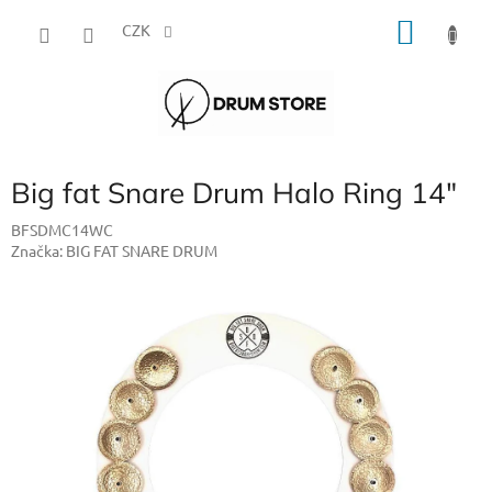
Přejít
NÁKU
na
CZK
obsah
KOŠÍK
Big fat Snare Drum Halo Ring 14"
BFSDMC14WC
Značka:
BIG FAT SNARE DRUM