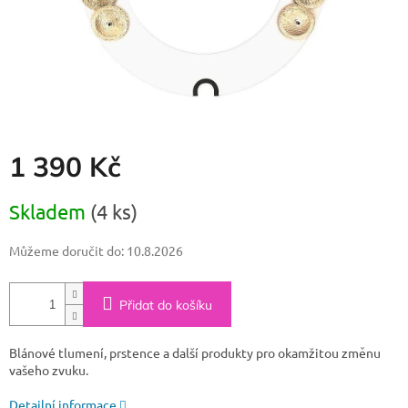
1 390 Kč
Měrná
Skladem
(4 ks)
cena:
Můžeme doručit do:
10.8.2026
Přidat do košíku
Blánové tlumení, prstence a další produkty pro okamžitou změnu
vašeho zvuku.
Detailní informace