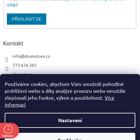
údajů
PŘIHLÁSIT SE
Kontakt
info
@
drumstore.cz
773 676 361
drumstore
drumstore.cz
Používáme cookies, abychom Vám umožnili pohodlné
prohlížení webu a díky analýze provozu webu neustále
https://www.youtube.com/@DRUMSTOREPRAGUE
zlepšovali jeho funkce, výkon a použitelnost.
Více
informací
Nastavení
Vytvořil Shoptet
Zobrazit