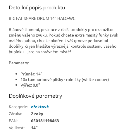
Detailní popis produktu
BIG FAT SNARE DRUM 14" HALO-WC
Blánové tlumení, prstence a další produkty pro okamžitou
změnu vašeho zvuku. Pokud chcete extra masitý funky zvuk
malého bubnu, chcete okořenit váš groove perkusními
doplňky, či jen hledáte výraznější kontrolu sustainu vašeho
bubínku – jste na správném místě!
Parametry:
Průměr: 14"
10x tamburínové plíšky - rolničky (white cooper)
Výřez: 8,8"
Doplňkové parametry
Kategorie
:
efektové
Záruka
:
2 roky
EAN
:
650181198463
Velikost
:
14“