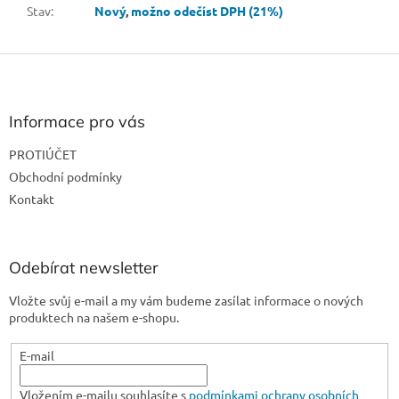
Stav
:
Nový
,
možno odečíst DPH (21%)
Z
á
p
a
Informace pro vás
t
PROTIÚČET
í
Obchodní podmínky
Kontakt
Odebírat newsletter
Vložte svůj e-mail a my vám budeme zasílat informace o nových
produktech na našem e-shopu.
E-mail
Vložením e-mailu souhlasíte s
podmínkami ochrany osobních