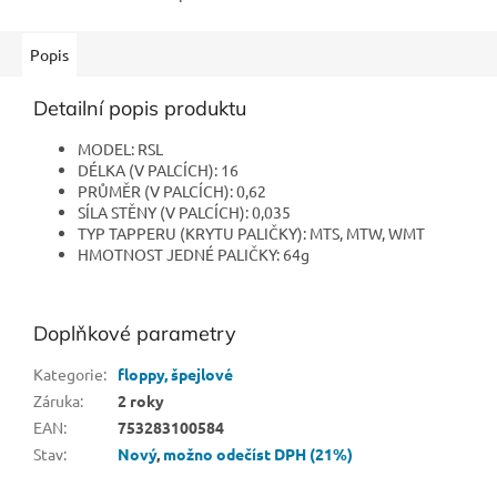
Popis
Detailní popis produktu
MODEL: RSL
DÉLKA (V PALCÍCH): 16
PRŮMĚR (V PALCÍCH): 0,62
SÍLA STĚNY (V PALCÍCH): 0,035
TYP TAPPERU (KRYTU PALIČKY): MTS, MTW, WMT
HMOTNOST JEDNÉ PALIČKY: 64g
Doplňkové parametry
Kategorie
:
floppy, špejlové
Záruka
:
2 roky
EAN
:
753283100584
Stav
:
Nový
,
možno odečíst DPH (21%)