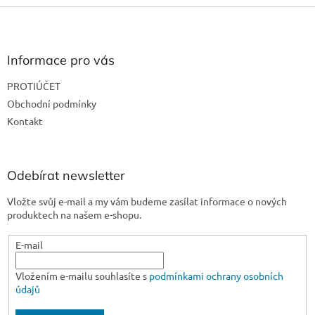
Z
á
p
a
Informace pro vás
t
PROTIÚČET
í
Obchodní podmínky
Kontakt
Odebírat newsletter
Vložte svůj e-mail a my vám budeme zasílat informace o nových
produktech na našem e-shopu.
E-mail
Vložením e-mailu souhlasíte s
podmínkami ochrany osobních
údajů