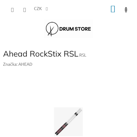
Přejít
NÁKU
na
CZK
obsah
KOŠÍK
Ahead RockStix RSL
RSL
Značka:
AHEAD