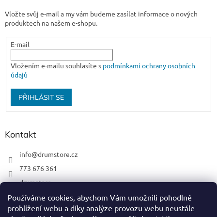
Vložte svůj e-mail a my vám budeme zasílat informace o nových
produktech na našem e-shopu.
E-mail
Vložením e-mailu souhlasíte s
podmínkami ochrany osobních
údajů
PŘIHLÁSIT SE
Kontakt
info
@
drumstore.cz
773 676 361
drumstore
drumstore.cz
Používáme cookies, abychom Vám umožnili pohodlné
prohlížení webu a díky analýze provozu webu neustále
https://www.youtube.com/@DRUMSTOREPRAGUE