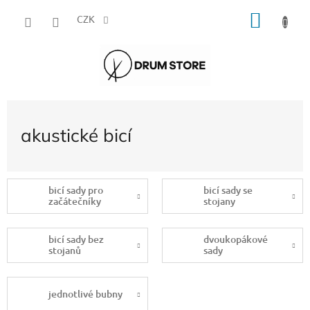
Přejít
NÁKU
na
CZK
obsah
KOŠÍK
akustické bicí
bicí sady pro
bicí sady se
začátečníky
stojany
bicí sady bez
dvoukopákové
stojanů
sady
jednotlivé bubny