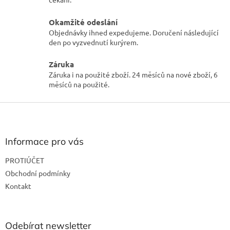
Okamžité odeslání
Objednávky ihned expedujeme. Doručení následující
den po vyzvednutí kurýrem.
Záruka
Záruka i na použité zboží. 24 měsíců na nové zboží, 6
měsíců na použité.
Z
á
p
a
Informace pro vás
t
PROTIÚČET
í
Obchodní podmínky
Kontakt
Odebírat newsletter