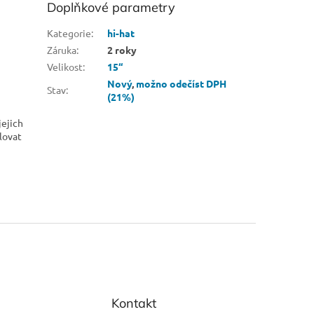
Doplňkové parametry
Kategorie
:
hi-hat
Záruka
:
2 roky
Velikost
:
15“
Nový
,
možno odečíst DPH
Stav
:
(21%)
jejich
lovat
Kontakt