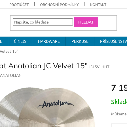
PROTIÚČET
OBCHODNÍ PODMÍNKY
KONTAKT
HLEDAT
E
ČINELY
HARDWARE
PERKUSE
PŘÍSLUŠENSTV
 Velvet 15"
at Anatolian JC Velvet 15"
JS15VLHHT
ANATOLIAN
7 1
Měrná
Skla
cena:
Můžeme d