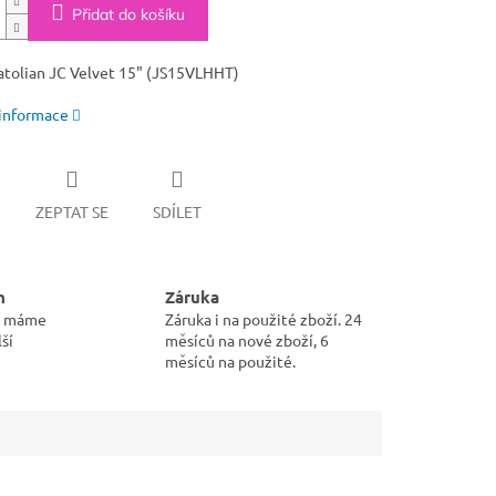
Přidat do košíku
atolian JC Velvet 15" (JS15VLHHT)
 informace
ZEPTAT SE
SDÍLET
m
Záruka
pu máme
Záruka i na použité zboží. 24
ší
měsíců na nové zboží, 6
měsíců na použité.