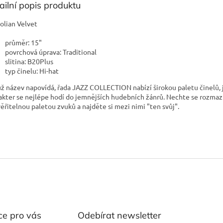
ailní popis produktu
olian Velvet
průměr: 15"
povrchová úprava: Traditional
slitina: B20Plus
typ činelu: Hi-hat
už název napovídá, řada JAZZ COLLECTION nabízí širokou paletu činelů, 
akter se nejlépe hodí do jemnějších hudebních žánrů. Nechte se rozmaz
ěřitelnou paletou zvuků a najděte si mezi nimi "ten svůj".
ce pro vás
Odebírat newsletter