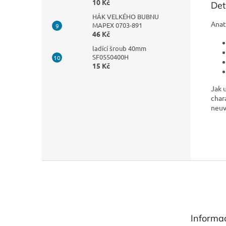
10 Kč
Det
HÁK VELKÉHO BUBNU
Anat
MAPEX 0703-891
46 Kč
ladící šroub 40mm
SF0550400H
15 Kč
Jak 
char
neuv
Z
á
p
a
t
Informa
í