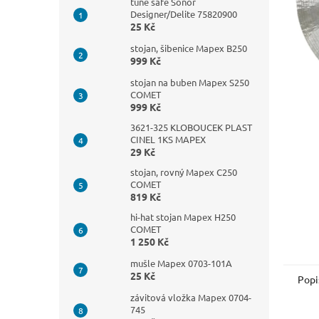
n
tune safe Sonor
Designer/Delite 75820900
e
25 Kč
l
stojan, šibenice Mapex B250
999 Kč
stojan na buben Mapex S250
COMET
999 Kč
3621-325 KLOBOUCEK PLAST
CINEL 1KS MAPEX
29 Kč
stojan, rovný Mapex C250
COMET
819 Kč
hi-hat stojan Mapex H250
COMET
1 250 Kč
mušle Mapex 0703-101A
25 Kč
Popi
závitová vložka Mapex 0704-
745