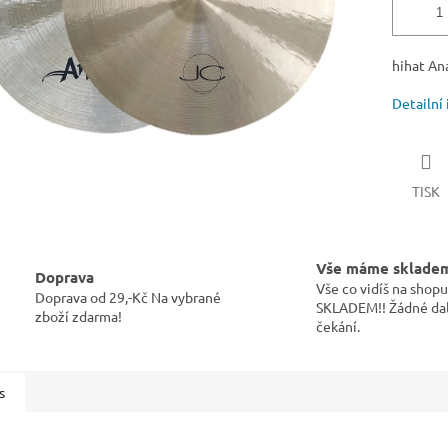
hihat An
Detailní
TISK
Vše máme sklade
Doprava
Vše co vidíš na sho
Doprava od 29,-Kč Na vybrané
SKLADEM!! Žádné dal
zboží zdarma!
čekání.
s