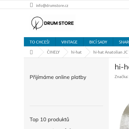
Přejít
info@drumstore.cz
na
obsah
TO CHCEŠ!
VINTAGE
BICÍ SADY
SNAR
Domů
ČINELY
hi-hat
hi-hat Anatolian JC
P
hi-h
o
s
Přijímáme online platby
Značka:
t
r
a
n
n
í
p
Top 10 produktů
a