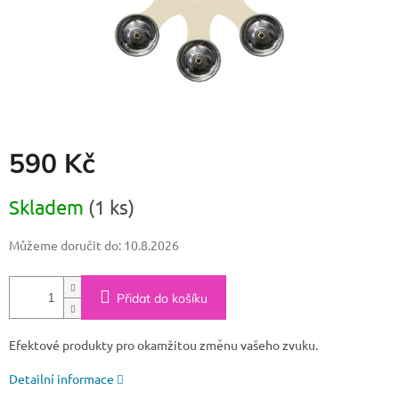
590 Kč
Měrná
Skladem
(1 ks)
cena:
Můžeme doručit do:
10.8.2026
Přidat do košíku
Efektové produkty pro okamžitou změnu vašeho zvuku.
Detailní informace