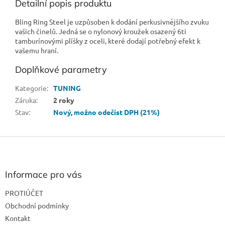
Detailní popis produktu
Bling Ring Steel je uzpůsoben k dodání perkusivnějšího zvuku
vašich činelů. Jedná se o nylonový kroužek osazený 6ti
tamburínovými plíšky z oceli, které dodají potřebný efekt k
vašemu hraní.
Doplňkové parametry
Kategorie
:
TUNING
Záruka
:
2 roky
Stav
:
Nový
,
možno odečíst DPH (21%)
Z
á
p
a
Informace pro vás
t
PROTIÚČET
í
Obchodní podmínky
Kontakt