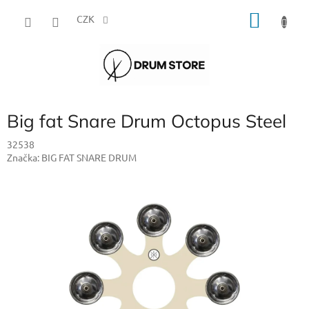
Přejít
NÁKU
na
CZK
obsah
KOŠÍK
Big fat Snare Drum Octopus Steel
32538
Značka:
BIG FAT SNARE DRUM