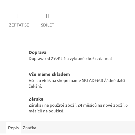
ZEPTAT SE
SDÍLET
Doprava
Doprava od 29,-Kč Na vybrané zboží zdarma!
Vše máme skladem
Vše co vidíš na shopu máme SKLADEM!! Žádné další
čekání.
Záruka
Záruka i na použité zboží. 24 měsíců na nové zboží, 6
měsíců na použité.
Popis
Značka