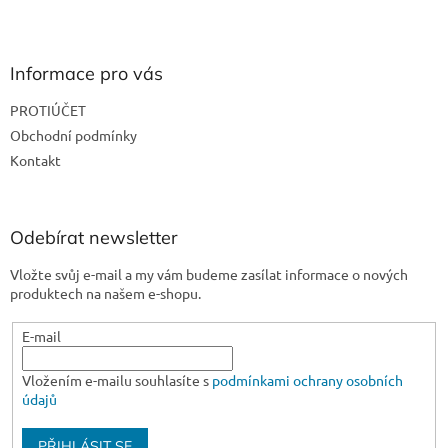
Z
á
p
a
Informace pro vás
t
PROTIÚČET
í
Obchodní podmínky
Kontakt
Odebírat newsletter
Vložte svůj e-mail a my vám budeme zasílat informace o nových
produktech na našem e-shopu.
E-mail
Vložením e-mailu souhlasíte s
podmínkami ochrany osobních
údajů
PŘIHLÁSIT SE