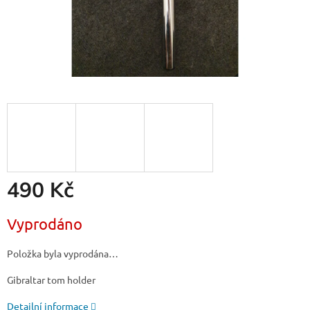
490 Kč
Měrná
Vyprodáno
cena:
Položka byla vyprodána…
Gibraltar tom holder
Detailní informace