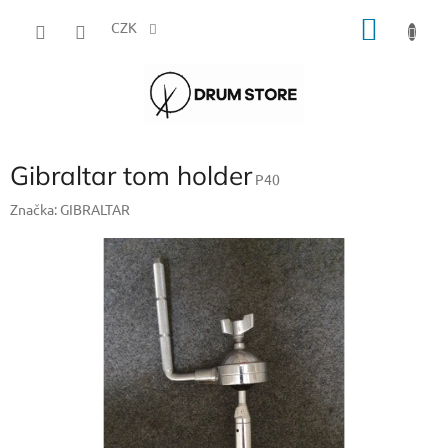
Přejít
NÁKU
na
CZK
obsah
KOŠÍK
Gibraltar tom holder
P40
Značka:
GIBRALTAR