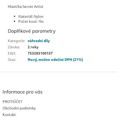
Hlavička Secret Artist
Materiál: Nylon
Počet kusů: 1ks
Doplňkové parametry
Kategorie
:
náhradní díly
Záruka
:
2 roky
EAN
:
753283100157
Stav
:
Nový
,
možno odečíst DPH (21%)
Z
á
p
a
Informace pro vás
t
PROTIÚČET
í
Obchodní podmínky
Kontakt