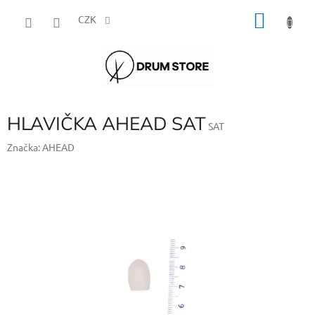
Přejít
NÁKU
na
CZK
obsah
KOŠÍK
HLAVIČKA AHEAD SAT
SAT
Značka:
AHEAD