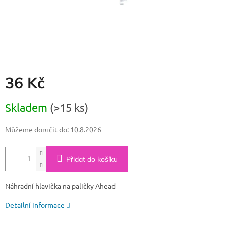
36 Kč
Měrná
Skladem
(>15 ks)
cena:
Můžeme doručit do:
10.8.2026
Přidat do košíku
Náhradní hlavička na paličky Ahead
Detailní informace