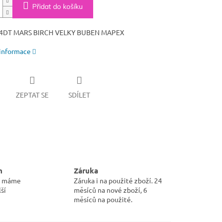
Přidat do košíku
4DT MARS BIRCH VELKY BUBEN MAPEX
 informace
ZEPTAT SE
SDÍLET
m
Záruka
pu máme
Záruka i na použité zboží. 24
ší
měsíců na nové zboží, 6
měsíců na použité.