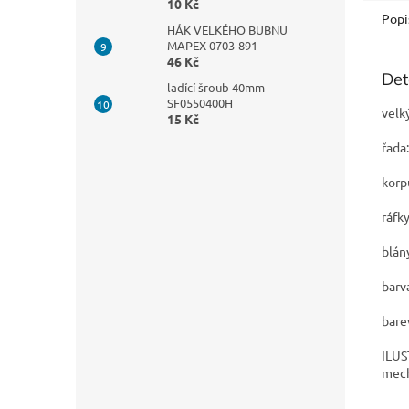
10 Kč
Popi
HÁK VELKÉHO BUBNU
MAPEX 0703-891
46 Kč
Det
ladící šroub 40mm
SF0550400H
velk
15 Kč
řada
korp
ráfk
blán
barv
bare
ILUS
mech