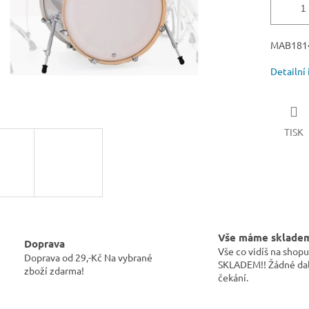
MAB181
Detailní
TISK
Vše máme sklade
Doprava
Vše co vidíš na sho
Doprava od 29,-Kč Na vybrané
SKLADEM!! Žádné dal
zboží zdarma!
čekání.