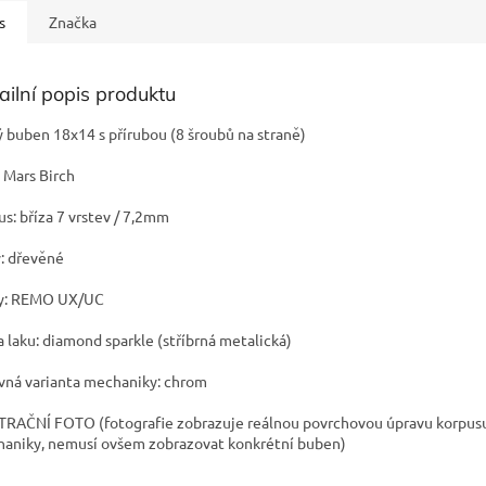
s
Značka
ailní popis produktu
ý buben 18x14 s přírubou (8 šroubů na straně)
: Mars Birch
us: bříza 7 vrstev / 7,2mm
y: dřevěné
y: REMO UX/UC
a laku: diamond sparkle (stříbrná metalická)
vná varianta mechaniky: chrom
TRAČNÍ FOTO (fotografie zobrazuje reálnou povrchovou úpravu korpus
aniky, nemusí ovšem zobrazovat konkrétní buben)