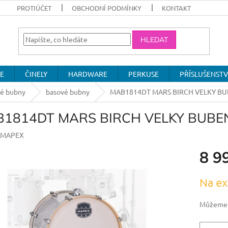
PROTIÚČET
OBCHODNÍ PODMÍNKY
KONTAKT
HLEDAT
E
ČINELY
HARDWARE
PERKUSE
PŘÍSLUŠENSTV
vé bubny
basové bubny
MAB1814DT MARS BIRCH VELKY B
1814DT MARS BIRCH VELKY BUBE
MAPEX
8 9
Měrná
Na ex
cena:
Můžeme d