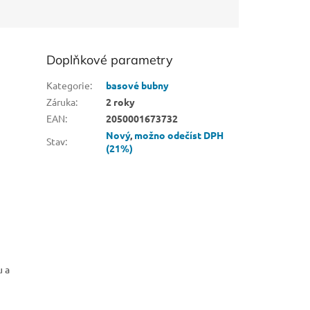
Doplňkové parametry
Kategorie
:
basové bubny
Záruka
:
2 roky
EAN
:
2050001673732
Nový
,
možno odečíst DPH
Stav
:
(21%)
u a