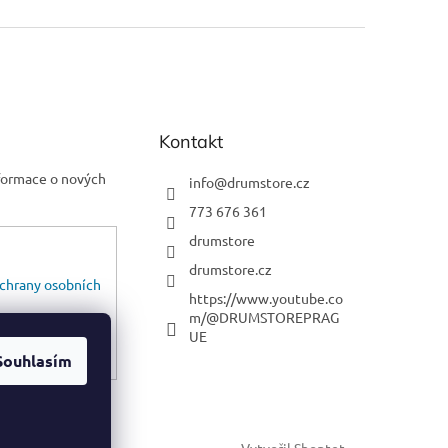
Kontakt
nformace o nových
info
@
drumstore.cz
773 676 361
drumstore
drumstore.cz
chrany osobních
https://www.youtube.co
m/@DRUMSTOREPRAG
UE
Souhlasím