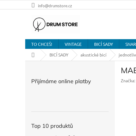
Přejít
info@drumstore.cz
na
obsah
TO CHCEŠ!
VINTAGE
BICÍ SADY
SNAR
Domů
BICÍ SADY
akustické bicí
jednotli
P
MAB
o
s
Přijímáme online platby
Značka:
t
r
a
n
n
í
p
Top 10 produktů
a