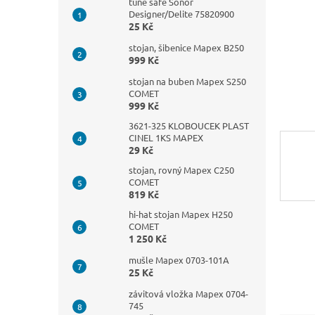
n
tune safe Sonor
Designer/Delite 75820900
e
25 Kč
l
stojan, šibenice Mapex B250
999 Kč
stojan na buben Mapex S250
COMET
999 Kč
3621-325 KLOBOUCEK PLAST
CINEL 1KS MAPEX
29 Kč
stojan, rovný Mapex C250
COMET
819 Kč
hi-hat stojan Mapex H250
COMET
1 250 Kč
mušle Mapex 0703-101A
25 Kč
závitová vložka Mapex 0704-
745