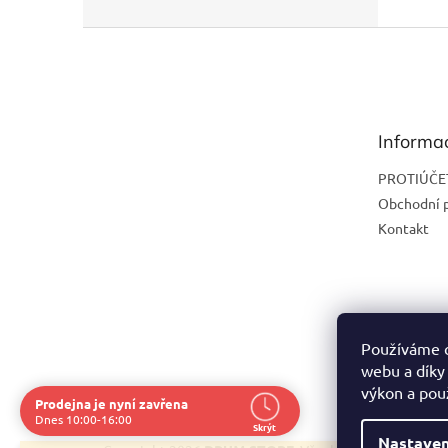
Z
á
p
a
t
Informa
í
PROTIÚČE
Obchodní 
Kontakt
Používáme c
webu a díky
výkon a pou
Prodejna je nyní zavřena
Dnes 10:00-16:00
Skrýt
Nastaven