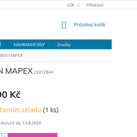
CZK
Přihlášení
NÁKUPNÍ
Prázdný košík
KOŠÍK
Í
NÁHRADNÍ DÍLY
Značky
UBEN MAPEX
N MAPEX
25012844
90 Kč
terním skladu
(1 ks)
oručit do:
13.8.2026