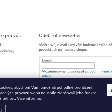
ce pro vás
Odebírat newsletter
T
Vložte svůj e-mail a my vám budeme zasílat i
produktech na našem e-shopu.
podmínky
E-mail
Vložením e-mailu souhlasíte s
podmínkami o
údajů
ookies, abychom Vám umožnili pohodlné prohlížení
PŘIHLÁSIT SE
 analýze provozu webu neustále zlepšovali jeho funkce,
žitelnost.
Více informací
í