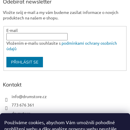
Odebírat newsletter
Vložte svůj e-mail a my vám budeme zasílat informace o nových
produktech na našem e-shopu.
E-mail
Vložením e-mailu souhlasíte s
podmínkami ochrany osobních
údajů
PŘIHLÁSIT SE
Kontakt
info
@
drumstore.cz
773 676 361
drumstore
drumstore.cz
Používáme cookies, abychom Vám umožnili pohodlné
prohlížení webu a díky analýze provozu webu neustále
https://www.youtube.com/@DRUMSTOREPRAGUE