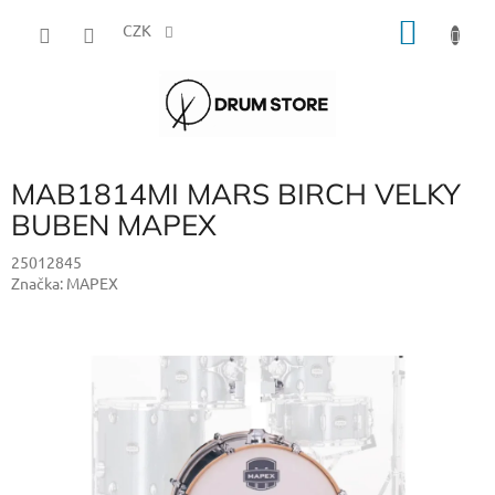
Přejít
NÁKU
na
CZK
obsah
KOŠÍK
MAB1814MI MARS BIRCH VELKY
BUBEN MAPEX
25012845
Značka:
MAPEX