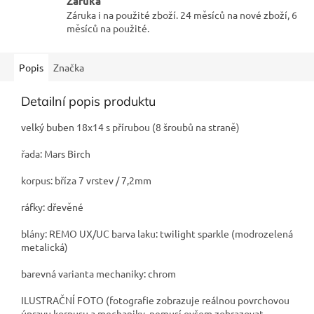
Záruka
Záruka i na použité zboží. 24 měsíců na nové zboží, 6
měsíců na použité.
Popis
Značka
Detailní popis produktu
velký buben 18x14 s přírubou (8 šroubů na straně)
řada: Mars Birch
korpus: bříza 7 vrstev / 7,2mm
ráfky: dřevěné
blány: REMO UX/UC barva laku: twilight sparkle (modrozelená
metalická)
barevná varianta mechaniky: chrom
ILUSTRAČNÍ FOTO (fotografie zobrazuje reálnou povrchovou
úpravu korpusu a mechaniky, nemusí ovšem zobrazovat