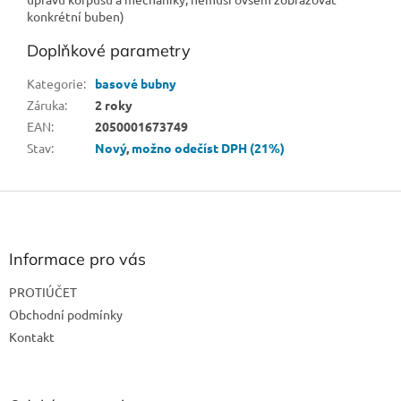
konkrétní buben)
Doplňkové parametry
Kategorie
:
basové bubny
Záruka
:
2 roky
EAN
:
2050001673749
Stav
:
Nový
,
možno odečíst DPH (21%)
Z
á
p
a
Informace pro vás
t
PROTIÚČET
í
Obchodní podmínky
Kontakt