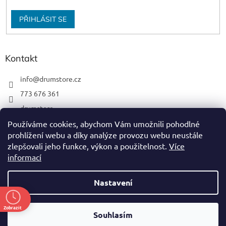
PŘIHLÁSIT SE
Kontakt
info
@
drumstore.cz
773 676 361
drumstore
drumstore.cz
Používáme cookies, abychom Vám umožnili pohodlné
prohlížení webu a díky analýze provozu webu neustále
https://www.youtube.com/@DRUMSTOREPRAGUE
zlepšovali jeho funkce, výkon a použitelnost.
Více
informací
Nastavení
Vytvořil Shoptet
Zobrazit
Souhlasím
Copyright 2026
DRUM STORE
. Všechna práva vyhrazena.
ě
Nevíš si rady, nebo potřebuješ poradit? napiš, zavolej! 773 676 361