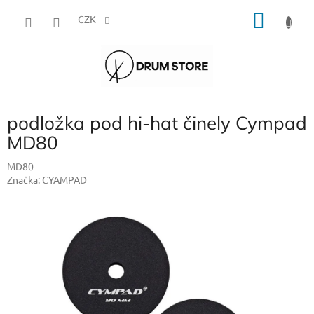
Přejít
NÁKU
na
CZK
obsah
KOŠÍK
podložka pod hi-hat činely Cympad
MD80
MD80
Značka:
CYAMPAD