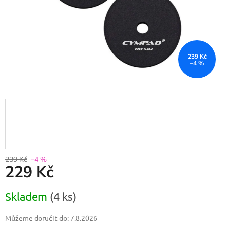
239 Kč
–4 %
239 Kč
–4 %
229 Kč
Měrná
Skladem
(4 ks)
cena:
Můžeme doručit do:
7.8.2026