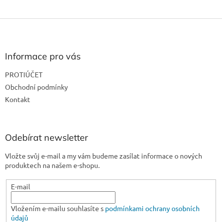
Z
á
p
a
Informace pro vás
t
PROTIÚČET
í
Obchodní podmínky
Kontakt
Odebírat newsletter
Vložte svůj e-mail a my vám budeme zasílat informace o nových
produktech na našem e-shopu.
E-mail
Vložením e-mailu souhlasíte s
podmínkami ochrany osobních
údajů