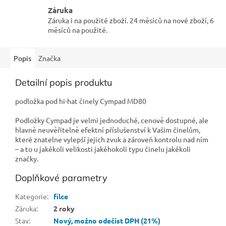
Záruka
Záruka i na použité zboží. 24 měsíců na nové zboží, 6
měsíců na použité.
Popis
Značka
Detailní popis produktu
podložka pod hi-hat činely Cympad MD80
Podložky Cympad je velmi jednoduché, cenově dostupné, ale
hlavně neuvěřitelně efektní příslušenství k Vašim činelům,
které znatelne vylepší jejich zvuk a zároveň kontrolu nad ním
– a to u jakékoli velikosti jakéhokoli typu činelu jakékoli
značky.
Doplňkové parametry
Kategorie
:
filce
Záruka
:
2 roky
Stav
:
Nový
,
možno odečíst DPH (21%)