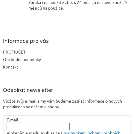
Záruka i na použité zboží. 24 měsíců na nové zboží, 6
s
měsíců na použité.
u
Z
á
p
a
Informace pro vás
t
PROTIÚČET
í
Obchodní podmínky
Kontakt
Odebírat newsletter
Vložte svůj e-mail a my vám budeme zasílat informace o nových
produktech na našem e-shopu.
E-mail
Vložením e-mailu souhlasíte s
podmínkami ochrany osobních