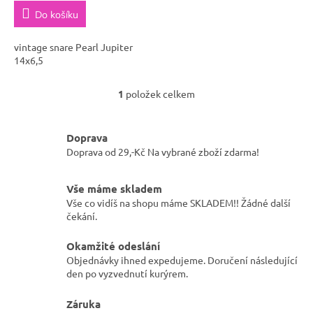
Do košíku
vintage snare Pearl Jupiter
14x6,5
1
položek celkem
O
v
l
Doprava
á
d
Doprava od 29,-Kč Na vybrané zboží zdarma!
a
c
Vše máme skladem
í
Vše co vidíš na shopu máme SKLADEM!! Žádné další
p
čekání.
r
v
k
Okamžité odeslání
y
Objednávky ihned expedujeme. Doručení následující
v
den po vyzvednutí kurýrem.
ý
p
Záruka
i