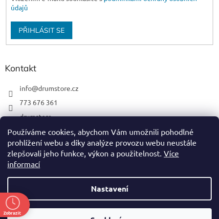
údajů
PŘIHLÁSIT SE
Kontakt
info
@
drumstore.cz
773 676 361
drumstore
drumstore.cz
Používáme cookies, abychom Vám umožnili pohodlné
prohlížení webu a díky analýze provozu webu neustále
https://www.youtube.com/@DRUMSTOREPRAGUE
zlepšovali jeho funkce, výkon a použitelnost.
Více
informací
Nastavení
Vytvořil Shoptet
Zobrazit