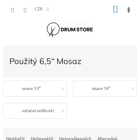
Přejít
NÁKU
na
CZK
obsah
KOŠÍK
Použitý 6,5“ Mosaz
snare 13"
snare 14"
ostatní velikosti
Ř
a
Nejdražší
Nejlevnější
Nejprodávanější
Abecedně