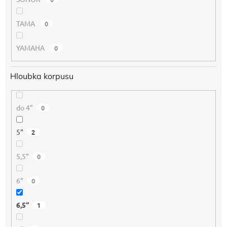
TAMA
0
YAMAHA
0
Hloubka korpusu
do 4"
0
5“
2
5,5“
0
6“
0
6,5“
1