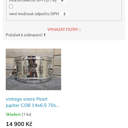
není možnost odpočtu DPH
2
VYMAZAT FILTRY
Položek k zobrazení:
1
V
ý
p
i
s
p
r
o
d
vintage snare Pearl
u
Jupiter COB 14x6,5 70s
k
MIJ
Skladem
(1 ks)
t
14 900 Kč
ů