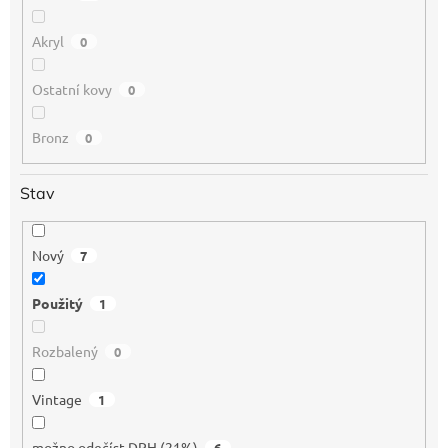
Akryl
0
Ostatní kovy
0
Bronz
0
Stav
Nový
7
Použitý
1
Rozbalený
0
Vintage
1
možno odečíst DPH (21%)
6