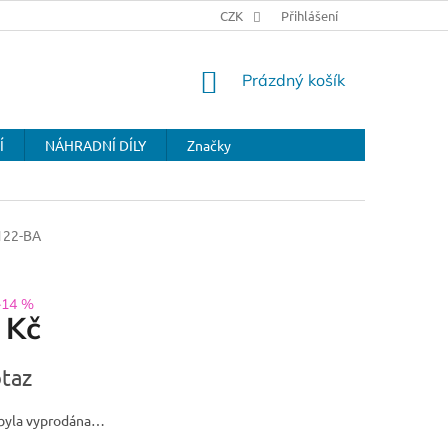
CZK
Přihlášení
NÁKUPNÍ
Prázdný košík
KOŠÍK
Í
NÁHRADNÍ DÍLY
Značky
122-BA
–14 %
 Kč
taz
byla vyprodána…