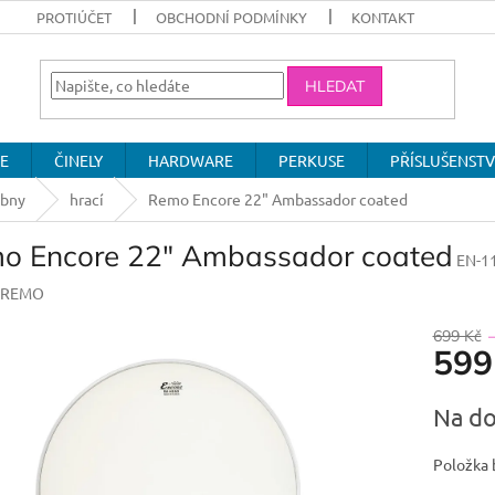
PROTIÚČET
OBCHODNÍ PODMÍNKY
KONTAKT
HLEDAT
E
ČINELY
HARDWARE
PERKUSE
PŘÍSLUŠENSTV
ubny
hrací
Remo Encore 22" Ambassador coated
o Encore 22" Ambassador coated
EN-1
REMO
699 Kč
599
Měrná
Na do
cena:
Položka 