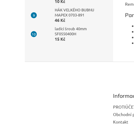
10 Kč
Remo
HÁK VELKÉHO BUBNU
Pa
MAPEX 0703-891
46 Kč
ladící šroub 40mm
SF0550400H
15 Kč
Z
á
p
a
t
Informa
í
PROTIÚČE
Obchodní 
Kontakt