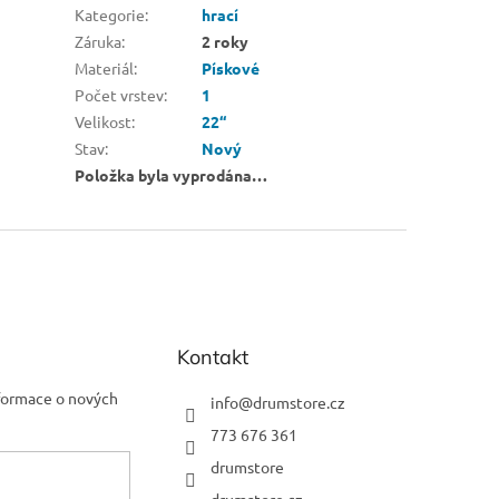
Kategorie
:
hrací
Záruka
:
2 roky
Materiál
:
Pískové
Počet vrstev
:
1
Velikost
:
22“
Stav
:
Nový
Položka byla vyprodána…
Kontakt
nformace o nových
info
@
drumstore.cz
773 676 361
drumstore
drumstore.cz