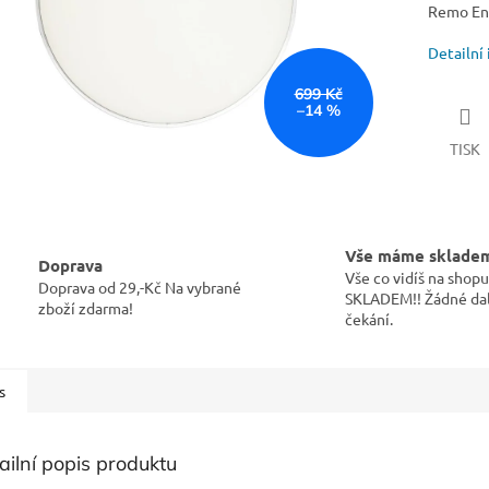
Remo En
Detailní
699 Kč
–14 %
TISK
Vše máme sklade
Doprava
Vše co vidíš na sho
Doprava od 29,-Kč Na vybrané
SKLADEM!! Žádné dal
zboží zdarma!
čekání.
s
ailní popis produktu