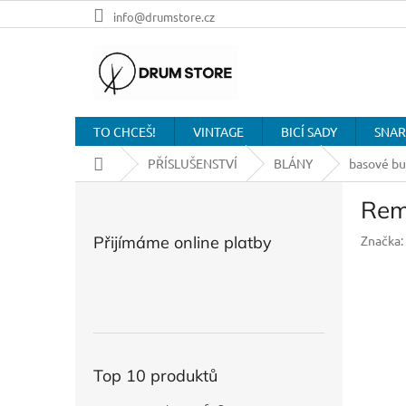
Přejít
info@drumstore.cz
na
obsah
TO CHCEŠ!
VINTAGE
BICÍ SADY
SNAR
Domů
PŘÍSLUŠENSTVÍ
BLÁNY
basové b
P
Rem
o
s
Přijímáme online platby
Značka:
t
r
a
n
n
í
p
Top 10 produktů
a