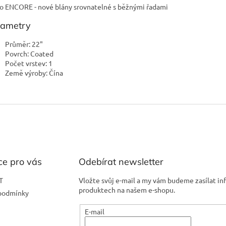
 ENCORE - nové blány srovnatelné s běžnými řadami
rametry
Průměr: 22"
Povrch: Coated
Počet vrstev: 1
Země výroby: Čína
ce pro vás
Odebírat newsletter
T
Vložte svůj e-mail a my vám budeme zasílat i
produktech na našem e-shopu.
podmínky
E-mail