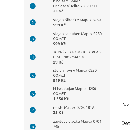
n
tune safe Sonor
Designer/Delite 75820900
e
25 Kč
l
stojan, šibenice Mapex B250
999 Kč
stojan na buben Mapex S250
COMET
999 Kč
3621-325 KLOBOUCEK PLAST
CINEL 1KS MAPEX
29 Kč
stojan, rovný Mapex C250
COMET
819 Kč
hi-hat stojan Mapex H250
COMET
1 250 Kč
Popi
mušle Mapex 0703-101A
25 Kč
závitová vložka Mapex 0704-
Det
745