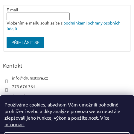
E-mail
Vložením e-mailu souhlasíte s
podmínkami ochrany osobních
údajů
PŘIHLÁSIT SE
Kontakt
info
@
drumstore.cz
773 676 361
drumstore
drumstore.cz
Používáme cookies, abychom Vám umožnili pohodlné
prohlížení webu a díky analýze provozu webu neustále
https://www.youtube.com/@DRUMSTOREPRAGUE
zlepšovali jeho funkce, výkon a použitelnost.
Více
informací