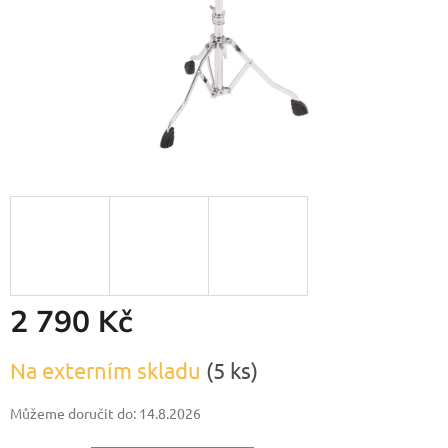
2 790 Kč
Měrná
Na externím skladu
(5 ks)
cena:
Můžeme doručit do:
14.8.2026