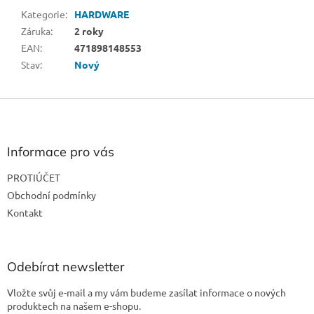
Kategorie
:
HARDWARE
Záruka
:
2 roky
EAN
:
471898148553
Stav
:
Nový
Z
á
p
a
Informace pro vás
t
PROTIÚČET
í
Obchodní podmínky
Kontakt
Odebírat newsletter
Vložte svůj e-mail a my vám budeme zasílat informace o nových
produktech na našem e-shopu.