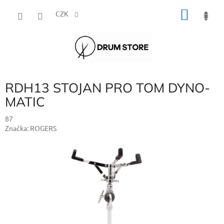
Přejít
NÁKU
na
CZK
obsah
KOŠÍK
RDH13 STOJAN PRO TOM DYNO-
MATIC
87
Značka:
ROGERS