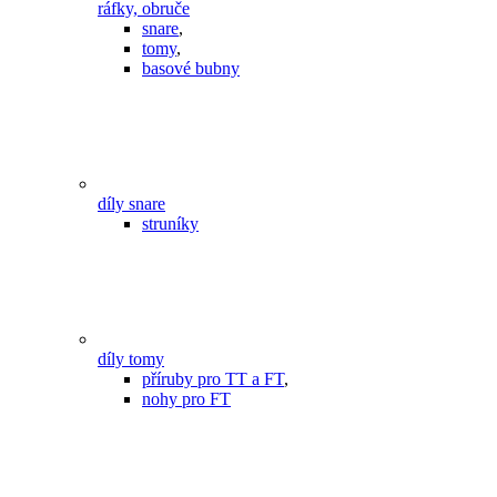
ráfky, obruče
snare
,
tomy
,
basové bubny
díly snare
struníky
díly tomy
příruby pro TT a FT
,
nohy pro FT