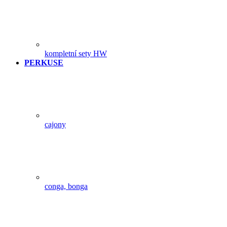
kompletní sety HW
PERKUSE
cajony
conga, bonga