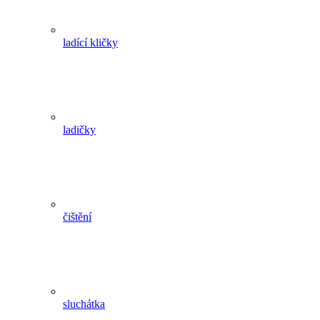
ladící kličky
ladičky
čištění
sluchátka