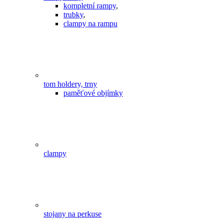
kompletní rampy
,
trubky
,
clampy na rampu
tom holdery, trny
paměťové objímky
clampy
stojany na perkuse