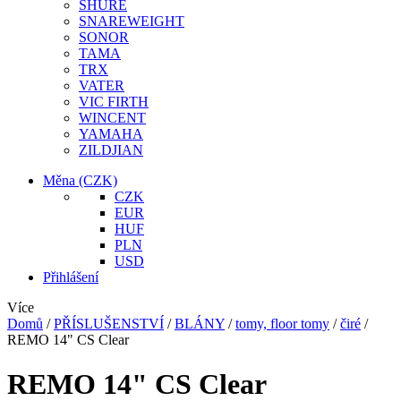
SHURE
SNAREWEIGHT
SONOR
TAMA
TRX
VATER
VIC FIRTH
WINCENT
YAMAHA
ZILDJIAN
Měna
(CZK)
CZK
EUR
HUF
PLN
USD
Přihlášení
Více
Domů
/
PŘÍSLUŠENSTVÍ
/
BLÁNY
/
tomy, floor tomy
/
čiré
/
REMO 14" CS Clear
REMO 14" CS Clear