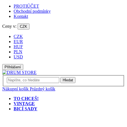
PROTIÚČET
Obchodní podmínky
Kontakt
Ceny v:
CZK
CZK
EUR
HUF
PLN
USD
Přihlášení
Hledat
Nákupní košík
Prázdný košík
TO CHCEŠ!
VINTAGE
BICÍ SADY