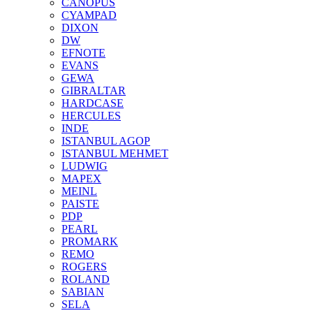
CANOPUS
CYAMPAD
DIXON
DW
EFNOTE
EVANS
GEWA
GIBRALTAR
HARDCASE
HERCULES
INDE
ISTANBUL AGOP
ISTANBUL MEHMET
LUDWIG
MAPEX
MEINL
PAISTE
PDP
PEARL
PROMARK
REMO
ROGERS
ROLAND
SABIAN
SELA