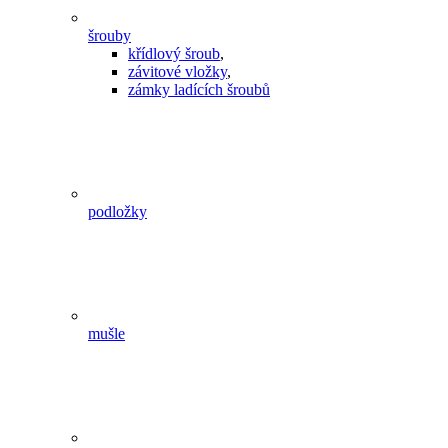
šrouby
křídlový šroub
,
závitové vložky
,
zámky ladících šroubů
podložky
mušle