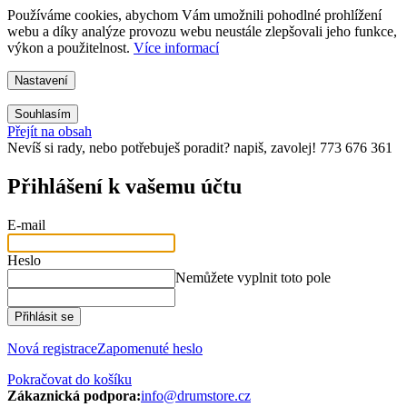
Používáme cookies, abychom Vám umožnili pohodlné prohlížení
webu a díky analýze provozu webu neustále zlepšovali jeho funkce,
výkon a použitelnost.
Více informací
Nastavení
Souhlasím
Přejít na obsah
Nevíš si rady, nebo potřebuješ poradit? napiš, zavolej! 773 676 361
Přihlášení k vašemu účtu
E-mail
Heslo
Nemůžete vyplnit toto pole
Přihlásit se
Nová registrace
Zapomenuté heslo
Pokračovat do košíku
Zákaznická podpora:
info@drumstore.cz