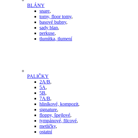
BLÁNY
snare
,
tomy, floor tomy
,
basové bubny
,
sady blan
,
perkuse
,
tlumítka, tlumení
PALIČKY
2A/B
,
5A
,
5B
,
7A/B
,
hliníkové, kompozit
,
signature
,
floppy, špejlové
,
tympánové, filcové
,
metličky
,
ostatní