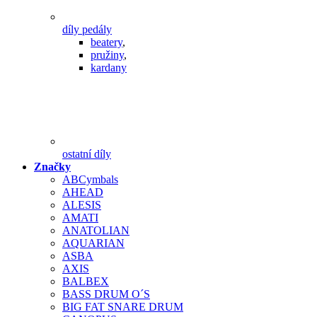
díly pedály
beatery
,
pružiny
,
kardany
ostatní díly
Značky
ABCymbals
AHEAD
ALESIS
AMATI
ANATOLIAN
AQUARIAN
ASBA
AXIS
BALBEX
BASS DRUM O´S
BIG FAT SNARE DRUM