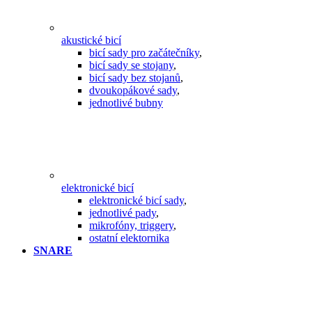
akustické bicí
bicí sady pro začátečníky
,
bicí sady se stojany
,
bicí sady bez stojanů
,
dvoukopákové sady
,
jednotlivé bubny
elektronické bicí
elektronické bicí sady
,
jednotlivé pady
,
mikrofóny, triggery
,
ostatní elektornika
SNARE