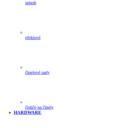
splash
efektové
činelové sady
čističe na činely
HARDWARE