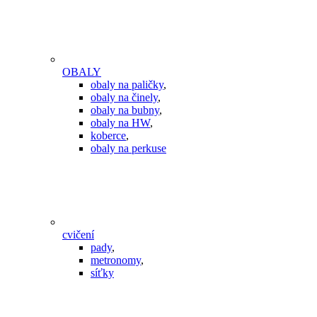
OBALY
obaly na paličky
,
obaly na činely
,
obaly na bubny
,
obaly na HW
,
koberce
,
obaly na perkuse
cvičení
pady
,
metronomy
,
síťky