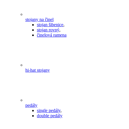
stojany na činel
stojan šibenice
,
stojan rovný
,
činelová ramena
hi-hat stojany
pedály
single pedály
,
double pedály