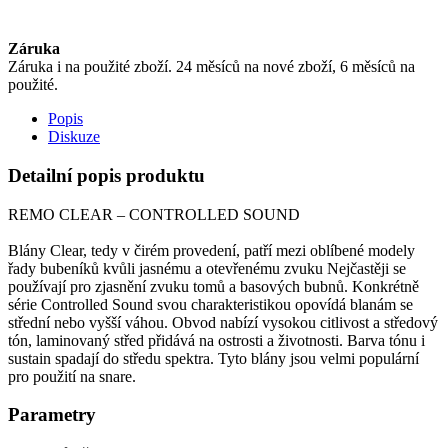
Záruka
Záruka i na použité zboží. 24 měsíců na nové zboží, 6 měsíců na
použité.
Popis
Diskuze
Detailní popis produktu
REMO CLEAR – CONTROLLED SOUND
Blány Clear, tedy v čirém provedení, patří mezi oblíbené modely
řady bubeníků kvůli jasnému a otevřenému zvuku Nejčastěji se
používají pro zjasnění zvuku tomů a basových bubnů. Konkrétně
série Controlled Sound svou charakteristikou opovídá blanám se
střední nebo vyšší váhou. Obvod nabízí vysokou citlivost a středový
tón, laminovaný střed přidává na ostrosti a životnosti. Barva tónu i
sustain spadají do středu spektra. Tyto blány jsou velmi populární
pro použití na snare.
Parametry