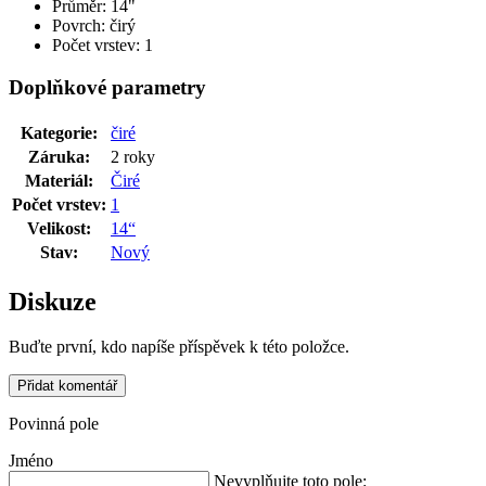
Průměr: 14"
Povrch: čirý
Počet vrstev: 1
Doplňkové parametry
Kategorie
:
čiré
Záruka
:
2 roky
Materiál
:
Čiré
Počet vrstev
:
1
Velikost
:
14“
Stav
:
Nový
Diskuze
Buďte první, kdo napíše příspěvek k této položce.
Přidat komentář
Povinná pole
Jméno
Nevyplňujte toto pole: