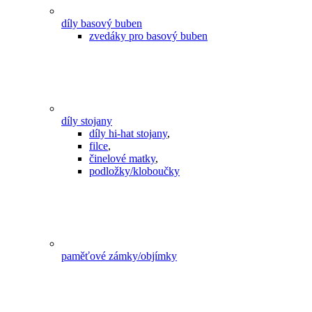
díly basový buben
zvedáky pro basový buben
díly stojany
díly hi-hat stojany
,
filce
,
činelové matky
,
podložky/kloboučky
paměťové zámky/objímky