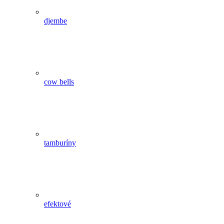
djembe
cow bells
tamburíny
efektové