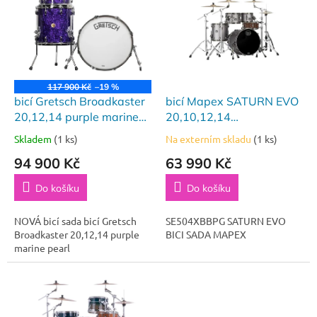
p
i
s
p
r
o
117 900 Kč
–19 %
d
bicí Gretsch Broadkaster
bicí Mapex SATURN EVO
u
20,12,14 purple marine
20,10,12,14
k
pearl
SE504XBBPG
Skladem
(1 ks)
Na externím skladu
(1 ks)
t
94 900 Kč
63 990 Kč
ů
Do košíku
Do košíku
NOVÁ bicí sada bicí Gretsch
SE504XBBPG SATURN EVO
Broadkaster 20,12,14 purple
BICI SADA MAPEX
marine pearl