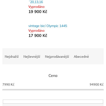
´20,13,16
Vyprodáno
19 900 Kč
vintage bicí Olympic 1445
Vyprodáno
17 900 Kč
Ř
a
Nejdražší
Nejlevnější
Nejprodávanější
Abecedně
z
e
n
Cena
í
p
7990
Kč
94900
Kč
r
o
d
u