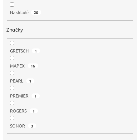
k
t
Na skladě
20
ů
Značky
GRETSCH
1
MAPEX
16
PEARL
1
PREMIER
1
ROGERS
1
SONOR
3