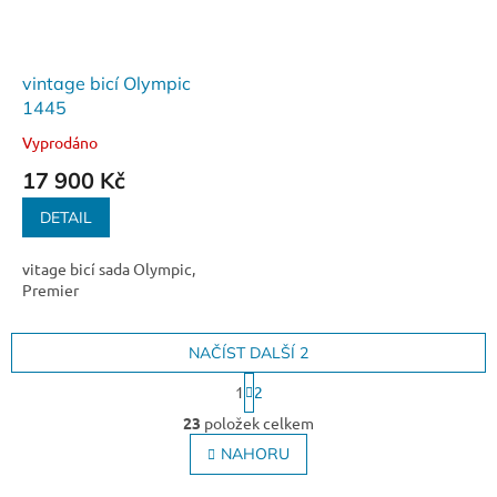
vintage bicí Olympic
1445
Vyprodáno
17 900 Kč
DETAIL
vitage bicí sada Olympic,
Premier
NAČÍST DALŠÍ 2
S
1
2
t
O
r
23
položek celkem
v
á
l
NAHORU
n
á
k
o
d