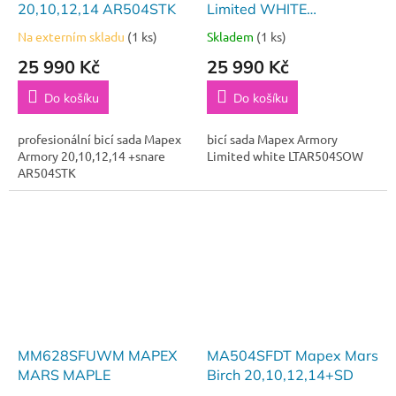
20,10,12,14 AR504STK
Limited WHITE
20,10,12,14+snare
Na externím skladu
(1 ks)
Skladem
(1 ks)
25 990 Kč
25 990 Kč
Do košíku
Do košíku
profesionální bicí sada Mapex
bicí sada Mapex Armory
Armory 20,10,12,14 +snare
Limited white LTAR504SOW
AR504STK
MM628SFUWM MAPEX
MA504SFDT Mapex Mars
MARS MAPLE
Birch 20,10,12,14+SD