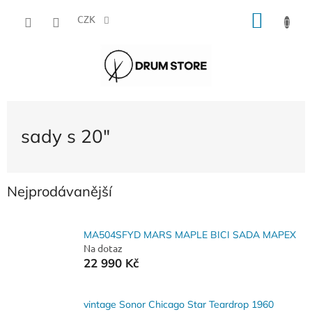
Přejít
NÁKU
na
CZK
obsah
KOŠÍK
sady s 20"
Nejprodávanější
MA504SFYD MARS MAPLE BICI SADA MAPEX
Na dotaz
22 990 Kč
vintage Sonor Chicago Star Teardrop 1960