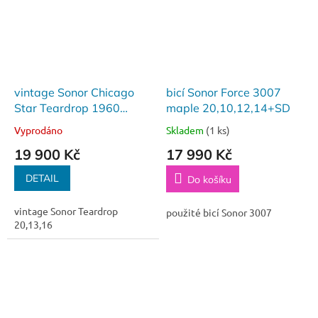
vintage Sonor Chicago
bicí Sonor Force 3007
Star Teardrop 1960
maple 20,10,12,14+SD
´20,13,16
Vyprodáno
Skladem
(1 ks)
19 900 Kč
17 990 Kč
DETAIL
Do košíku
vintage Sonor Teardrop
použité bicí Sonor 3007
20,13,16