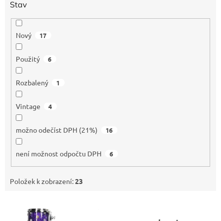
Stav
Nový
17
Použitý
6
Rozbalený
1
Vintage
4
možno odečíst DPH (21%)
16
není možnost odpočtu DPH
6
Položek k zobrazení:
23
V
ý