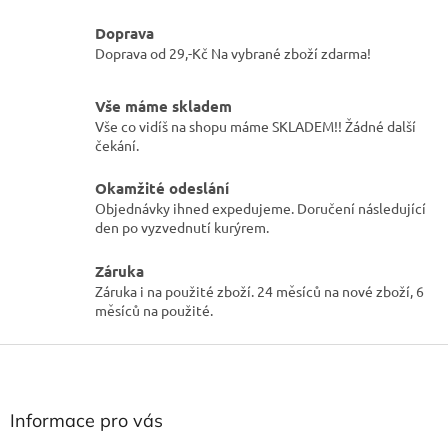
v
a
á
Doprava
c
n
Doprava od 29,-Kč Na vybrané zboží zdarma!
í
í
p
r
Vše máme skladem
v
Vše co vidíš na shopu máme SKLADEM!! Žádné další
k
čekání.
y
v
Okamžité odeslání
ý
p
Objednávky ihned expedujeme. Doručení následující
i
den po vyzvednutí kurýrem.
s
u
Záruka
Záruka i na použité zboží. 24 měsíců na nové zboží, 6
měsíců na použité.
Z
á
p
a
Informace pro vás
t