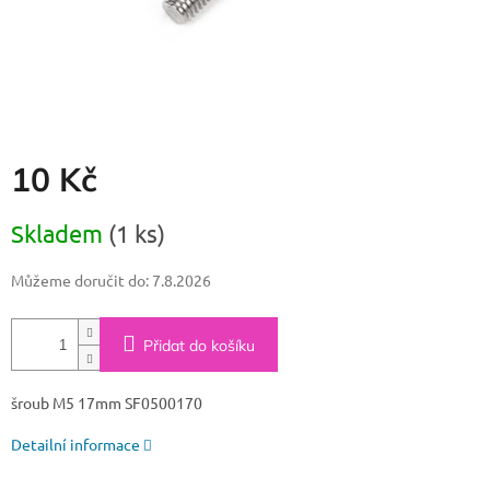
10 Kč
Měrná
Skladem
(1 ks)
cena:
Můžeme doručit do:
7.8.2026
Přidat do košíku
šroub M5 17mm SF0500170
Detailní informace