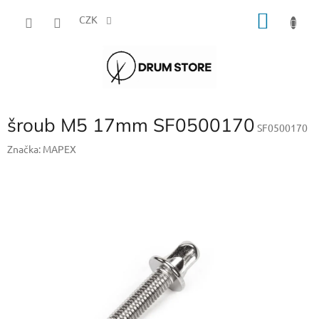
Přejít
NÁKU
na
CZK
obsah
KOŠÍK
šroub M5 17mm SF0500170
SF0500170
Značka:
MAPEX