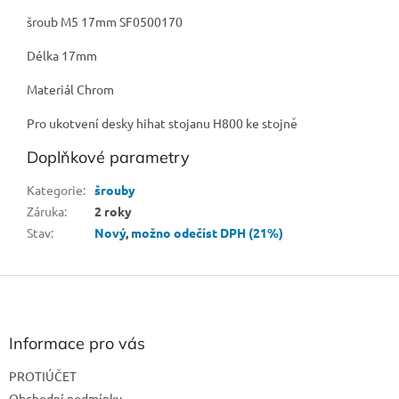
šroub M5 17mm SF0500170
Délka 17mm
Materiál Chrom
Pro ukotvení desky hihat stojanu H800 ke stojně
Doplňkové parametry
Kategorie
:
šrouby
Záruka
:
2 roky
Stav
:
Nový
,
možno odečíst DPH (21%)
Z
á
p
a
Informace pro vás
t
PROTIÚČET
í
Obchodní podmínky