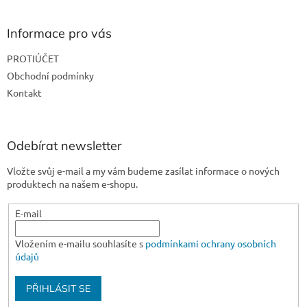
á
p
a
Informace pro vás
t
PROTIÚČET
í
Obchodní podmínky
Kontakt
Odebírat newsletter
Vložte svůj e-mail a my vám budeme zasílat informace o nových
produktech na našem e-shopu.
E-mail
Vložením e-mailu souhlasíte s
podmínkami ochrany osobních
údajů
PŘIHLÁSIT SE