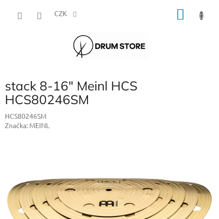
Přejít
NÁKU
na
CZK
obsah
KOŠÍK
stack 8-16" Meinl HCS
HCS80246SM
HCS80246SM
Značka:
MEINL