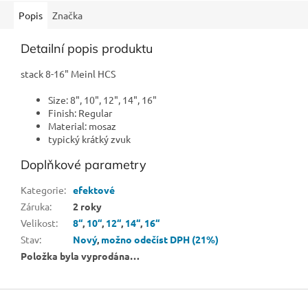
Popis
Značka
Detailní popis produktu
stack 8-16" Meinl HCS
Size: 8", 10", 12", 14", 16"
Finish: Regular
Material: mosaz
typický krátký zvuk
Doplňkové parametry
Kategorie
:
efektové
Záruka
:
2 roky
Velikost
:
8“
,
10“
,
12“
,
14“
,
16“
Stav
:
Nový
,
možno odečíst DPH (21%)
Položka byla vyprodána…
Z