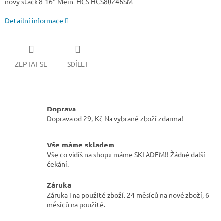
nový stack 8-16" Meinl HCS HCS80246SM
Detailní informace
ZEPTAT SE
SDÍLET
Doprava
Doprava od 29,-Kč Na vybrané zboží zdarma!
Vše máme skladem
Vše co vidíš na shopu máme SKLADEM!! Žádné další
čekání.
Záruka
Záruka i na použité zboží. 24 měsíců na nové zboží, 6
měsíců na použité.