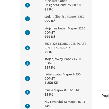
n
tune safe Sonor
Designer/Delite 75820900
e
25 Kč
l
stojan, šibenice Mapex B250
999 Kč
stojan na buben Mapex S250
COMET
999 Kč
3621-325 KLOBOUCEK PLAST
CINEL 1KS MAPEX
29 Kč
stojan, rovný Mapex C250
COMET
819 Kč
hi-hat stojan Mapex H250
COMET
1 250 Kč
mušle Mapex 0703-101A
25 Kč
Popi
závitová vložka Mapex 0704-
745