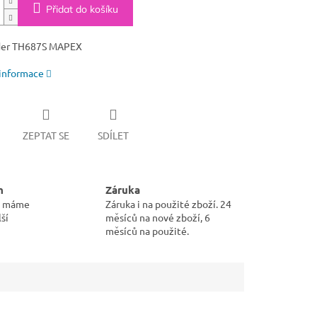
Přidat do košíku
der TH687S MAPEX
 informace
ZEPTAT SE
SDÍLET
m
Záruka
pu máme
Záruka i na použité zboží. 24
ší
měsíců na nové zboží, 6
měsíců na použité.