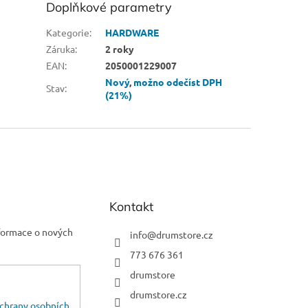
Doplňkové parametry
Kategorie
:
HARDWARE
Záruka
:
2 roky
EAN
:
2050001229007
Nový
,
možno odečíst DPH
Stav
:
(21%)
Kontakt
nformace o nových
info
@
drumstore.cz
773 676 361
drumstore
drumstore.cz
chrany osobních