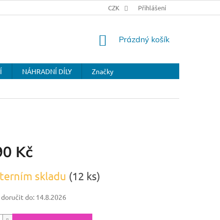
CZK
Přihlášení
NÁKUPNÍ
Prázdný košík
KOŠÍK
Í
NÁHRADNÍ DÍLY
Značky
90 Kč
terním skladu
(12 ks)
oručit do:
14.8.2026