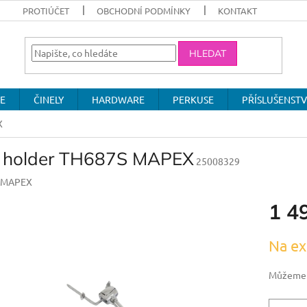
PROTIÚČET
OBCHODNÍ PODMÍNKY
KONTAKT
HLEDAT
E
ČINELY
HARDWARE
PERKUSE
PŘÍSLUŠENSTV
X
 holder TH687S MAPEX
25008329
MAPEX
1 4
Měrná
Na ex
cena:
Můžeme d