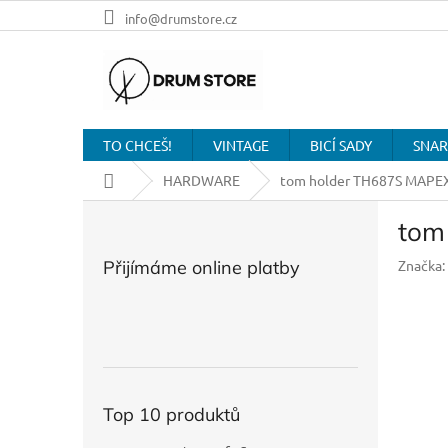
Přejít
info@drumstore.cz
na
obsah
TO CHCEŠ!
VINTAGE
BICÍ SADY
SNAR
Domů
HARDWARE
tom holder TH687S MAPE
P
tom
o
s
Přijímáme online platby
Značka:
t
r
a
n
n
í
p
Top 10 produktů
a