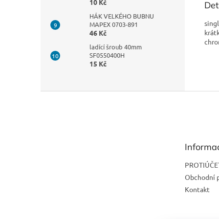
10 Kč
Det
HÁK VELKÉHO BUBNU
sing
MAPEX 0703-891
krát
46 Kč
chr
ladící šroub 40mm
SF0550400H
15 Kč
Z
á
p
a
t
Informa
í
PROTIÚČE
Obchodní 
Kontakt