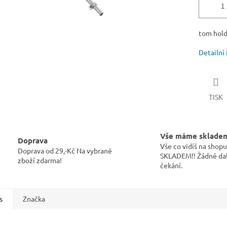
tom hol
Detailní
TISK
Vše máme sklade
Doprava
Vše co vidíš na sho
Doprava od 29,-Kč Na vybrané
SKLADEM!! Žádné dal
zboží zdarma!
čekání.
s
Značka