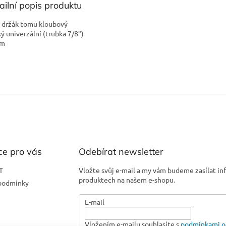
ailní popis produktu
l držák tomu kloubový
ký univerzální (trubka 7/8")
om
ce pro vás
Odebírat newsletter
T
Vložte svůj e-mail a my vám budeme zasílat i
produktech na našem e-shopu.
podmínky
E-mail
Vložením e-mailu souhlasíte s
podmínkami o