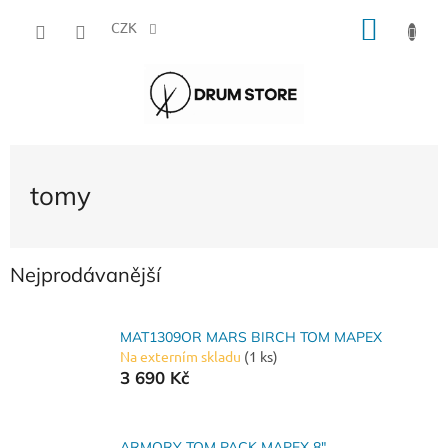
Přejít
NÁKU
na
CZK
obsah
KOŠÍK
tomy
Nejprodávanější
MAT1309OR MARS BIRCH TOM MAPEX
Na externím skladu
(1 ks)
3 690 Kč
ARMORY TOM PACK MAPEX 8"