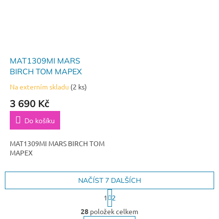
MAT1309MI MARS
BIRCH TOM MAPEX
Na externím skladu
(2 ks)
3 690 Kč
Do košíku
MAT1309MI MARS BIRCH TOM
MAPEX
NAČÍST 7 DALŠÍCH
S
1
2
t
O
r
28
položek celkem
v
á