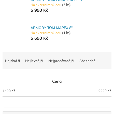
Na externím skladu
(3 ks)
5 990 Kč
ARMORY TOM MAPEX 8"
Na externím skladu
(1 ks)
5 690 Kč
Ř
a
Nejdražší
Nejlevnější
Nejprodávanější
Abecedně
z
e
n
Cena
í
p
1490
Kč
9990
Kč
r
o
d
u