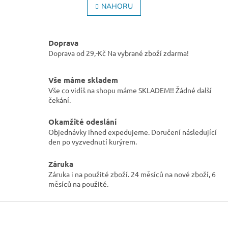
l
NAHORU
n
á
k
o
d
v
a
á
Doprava
c
n
Doprava od 29,-Kč Na vybrané zboží zdarma!
í
í
p
r
Vše máme skladem
v
Vše co vidíš na shopu máme SKLADEM!! Žádné další
k
čekání.
y
v
Okamžité odeslání
ý
p
Objednávky ihned expedujeme. Doručení následující
i
den po vyzvednutí kurýrem.
s
u
Záruka
Záruka i na použité zboží. 24 měsíců na nové zboží, 6
měsíců na použité.
Z
á