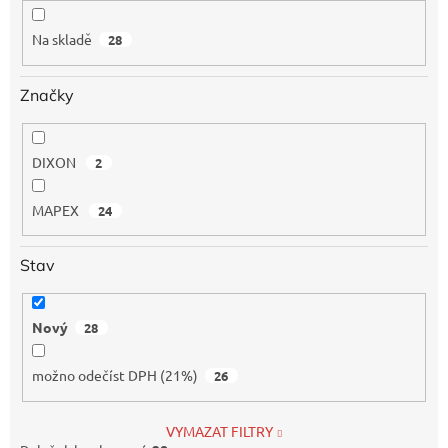
k
t
Na skladě
28
ů
Značky
DIXON
2
MAPEX
24
Stav
Nový
28
možno odečíst DPH (21%)
26
VYMAZAT FILTRY