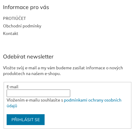
p
a
Informace pro vás
t
PROTIÚČET
í
Obchodní podmínky
Kontakt
Odebírat newsletter
Vložte svůj e-mail a my vám budeme zasílat informace o nových
produktech na našem e-shopu.
E-mail
Vložením e-mailu souhlasíte s
podmínkami ochrany osobních
údajů
PŘIHLÁSIT SE