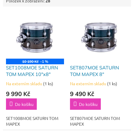
Položek k zobrazení:
28
V
ý
p
i
s
p
r
o
10 190 Kč
–1 %
d
SET1008MOE SATURN
SET807MOE SATURN
u
TOM MAPEX 10"x8"
TOM MAPEX 8"
k
Na externím skladu
(1 ks)
Na externím skladu
(1 ks)
t
9 990 Kč
9 490 Kč
ů
Do košíku
Do košíku
SET1008MOE SATURN TOM
SET807MOE SATURN TOM
MAPEX
MAPEX