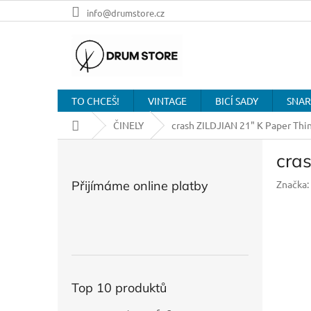
Přejít
info@drumstore.cz
na
obsah
TO CHCEŠ!
VINTAGE
BICÍ SADY
SNAR
Domů
ČINELY
crash ZILDJIAN 21" K Paper Thi
P
cra
o
s
Přijímáme online platby
Značka:
t
r
a
n
n
í
p
Top 10 produktů
a