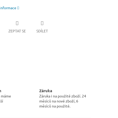
 informace
ZEPTAT SE
SDÍLET
m
Záruka
pu máme
Záruka i na použité zboží. 24
ší
měsíců na nové zboží, 6
měsíců na použité.