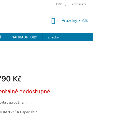
CZK
Přihlášení
NÁKUPNÍ
Prázdný košík
KOŠÍK
Í
NÁHRADNÍ DÍLY
Značky
790 Kč
ntálně nedostupné
byla vyprodána…
LDJIAN 21" K Paper Thin