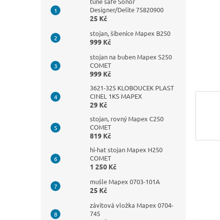
n
tune safe Sonor
Designer/Delite 75820900
e
25 Kč
l
stojan, šibenice Mapex B250
999 Kč
stojan na buben Mapex S250
COMET
999 Kč
3621-325 KLOBOUCEK PLAST
CINEL 1KS MAPEX
29 Kč
stojan, rovný Mapex C250
COMET
819 Kč
hi-hat stojan Mapex H250
COMET
1 250 Kč
mušle Mapex 0703-101A
25 Kč
závitová vložka Mapex 0704-
745