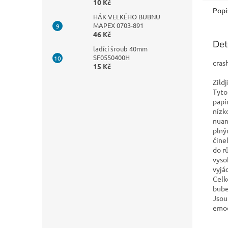
10 Kč
Popi
HÁK VELKÉHO BUBNU
MAPEX 0703-891
46 Kč
Det
ladící šroub 40mm
SF0550400H
cras
15 Kč
Zild
Tyto
papí
nízk
nuan
plný
čine
do r
vyso
vyjá
Celk
bube
Jsou
emoc