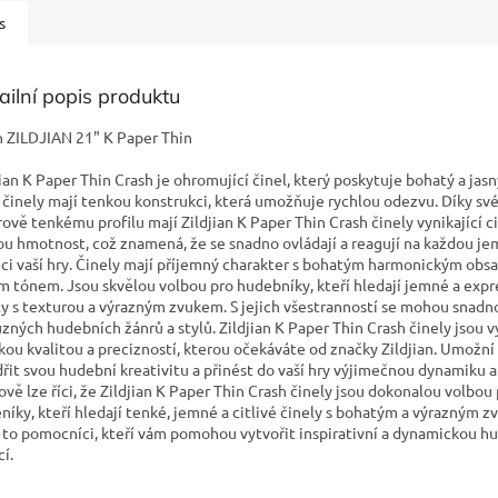
s
ailní popis produktu
h ZILDJIAN 21" K Paper Thin
jian K Paper Thin Crash je ohromující činel, který poskytuje bohatý a jasn
 činely mají tenkou konstrukci, která umožňuje rychlou odezvu. Díky s
rově tenkému profilu mají Zildjian K Paper Thin Crash činely vynikající ci
ou hmotnost, což znamená, že se snadno ovládají a reagují na každou j
ci vaší hry. Činely mají příjemný charakter s bohatým harmonickým obs
m tónem. Jsou skvělou volbou pro hudebníky, kteří hledají jemné a expr
ly s texturou a výrazným zvukem. S jejich všestranností se mohou snadn
ůzných hudebních žánrů a stylů. Zildjian K Paper Thin Crash činely jsou 
kou kvalitou a precizností, kterou očekáváte od značky Zildjian. Umožn
dřit svou hudební kreativitu a přinést do vaší hry výjimečnou dynamiku a
ově lze říci, že Zildjian K Paper Thin Crash činely jsou dokonalou volbou
níky, kteří hledají tenké, jemné a citlivé činely s bohatým a výrazným 
 to pomocníci, kteří vám pomohou vytvořit inspirativní a dynamickou h
í.