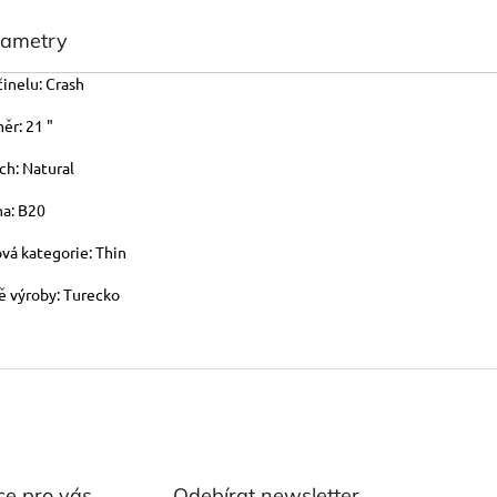
rametry
činelu: Crash
ěr: 21 "
ch: Natural
na: B20
vá kategorie: Thin
 výroby: Turecko
ce pro vás
Odebírat newsletter