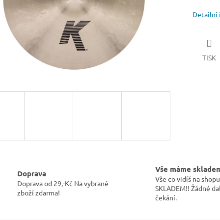
Detailní
TISK
Vše máme sklade
Doprava
Vše co vidíš na sho
Doprava od 29,-Kč Na vybrané
SKLADEM!! Žádné dal
zboží zdarma!
čekání.