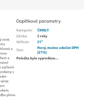
Doplňkové parametry
Kategorie
:
ČINELY
Záruka
:
2 roky
ý zvuk.
Velikost
:
21“
vému
Nový
,
možno odečíst DPH
tlivost a
Stav
:
(21%)
emnou
ahem a
Položka byla vyprodána…
esivní
o začlenit
vyrobeny s
í vám
 výraz.
 pro
zvukem.
udbu plnou