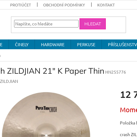
PROTIÚČET
OBCHODNÍ PODMÍNKY
KONTAKT
HLEDAT
E
ČINELY
HARDWARE
PERKUSE
PŘÍSLUŠENSTV
n
sh ZILDJIAN 21" K Paper Thin
HN255776
ZILDJIAN
12 
Měrná
Mome
cena:
Položka 
crash ZI