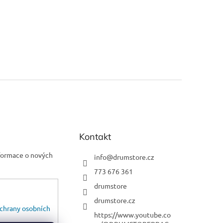
Kontakt
nformace o nových
info
@
drumstore.cz
773 676 361
drumstore
drumstore.cz
chrany osobních
https://www.youtube.co