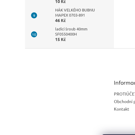
10 Kč
HÁK VELKÉHO BUBNU
MAPEX 0703-891
46 Kč
ladící šroub 40mm
SF0550400H
15 Kč
Z
á
p
a
t
Informa
í
PROTIÚČE
Obchodní 
Kontakt