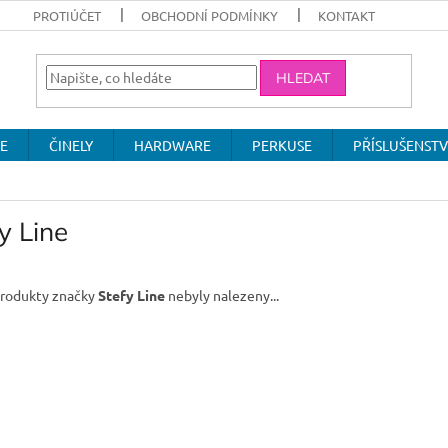
PROTIÚČET
OBCHODNÍ PODMÍNKY
KONTAKT
HLEDAT
E
ČINELY
HARDWARE
PERKUSE
PŘÍSLUŠENSTV
y Line
rodukty značky
Stefy Line
nebyly nalezeny...