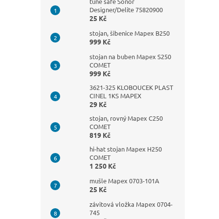
n
tune safe Sonor
Designer/Delite 75820900
e
25 Kč
l
stojan, šibenice Mapex B250
999 Kč
stojan na buben Mapex S250
COMET
999 Kč
3621-325 KLOBOUCEK PLAST
CINEL 1KS MAPEX
29 Kč
stojan, rovný Mapex C250
COMET
819 Kč
hi-hat stojan Mapex H250
COMET
1 250 Kč
mušle Mapex 0703-101A
25 Kč
závitová vložka Mapex 0704-
745