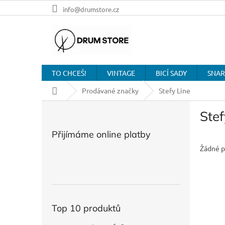
Přejít
info@drumstore.cz
na
obsah
TO CHCEŠ!
VINTAGE
BICÍ SADY
SNAR
Domů
Prodávané značky
Stefy Line
P
Stef
o
s
Přijímáme online platby
t
r
Žádné p
a
n
n
í
p
Top 10 produktů
a