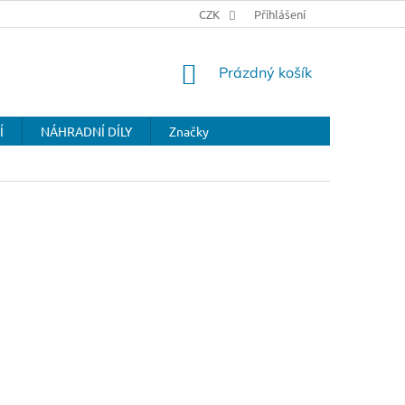
CZK
Přihlášení
NÁKUPNÍ
Prázdný košík
KOŠÍK
Í
NÁHRADNÍ DÍLY
Značky