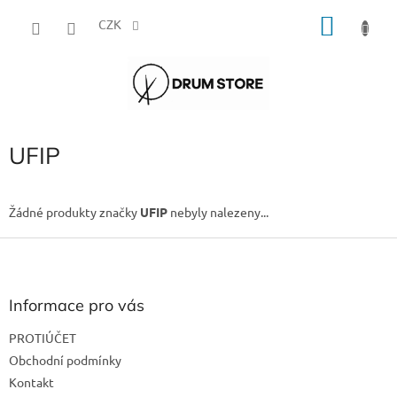
Přejít
NÁKU
na
CZK
obsah
KOŠÍK
UFIP
Žádné produkty značky
UFIP
nebyly nalezeny...
Z
á
p
a
Informace pro vás
t
PROTIÚČET
í
Obchodní podmínky
Kontakt