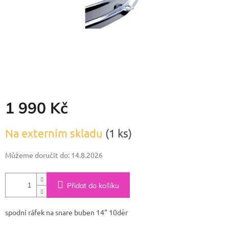
1 990 Kč
Měrná
Na externím skladu
(1 ks)
cena:
Můžeme doručit do:
14.8.2026
Přidat do košíku
spodní ráfek na snare buben 14" 10děr