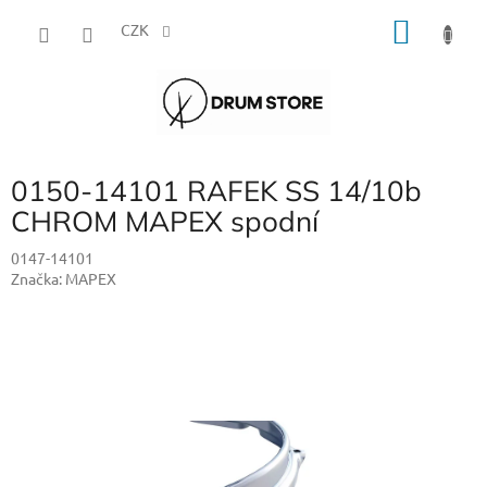
Přejít
NÁKU
na
CZK
obsah
KOŠÍK
0150-14101 RAFEK SS 14/10b
CHROM MAPEX spodní
0147-14101
Značka:
MAPEX