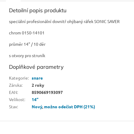
Detailní popis produktu
speciální profesionální dovnitř ohýbaný ráfek SONIC SAVER
chrom 0150-14101
průměr 14" / 10 děr
s otvory pro struník
Doplňkové parametry
Kategorie
:
snare
Záruka
:
2 roky
EAN
:
8590669193097
Velikost
:
14“
Stav
:
Nový
,
možno odečíst DPH (21%)
Z
á