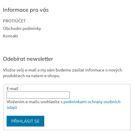
p
a
Informace pro vás
t
PROTIÚČET
í
Obchodní podmínky
Kontakt
Odebírat newsletter
Vložte svůj e-mail a my vám budeme zasílat informace o nových
produktech na našem e-shopu.
E-mail
Vložením e-mailu souhlasíte s
podmínkami ochrany osobních
údajů
PŘIHLÁSIT SE