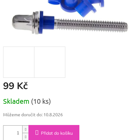
99 Kč
Měrná
Skladem
(10 ks)
cena:
Můžeme doručit do:
10.8.2026
Přidat do košíku