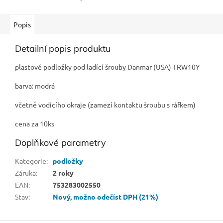
Popis
Detailní popis produktu
plastové podložky pod ladící šrouby Danmar (USA) TRW10Y
barva: modrá
včetně vodícího okraje (zamezí kontaktu šroubu s ráfkem)
cena za 10ks
Doplňkové parametry
Kategorie
:
podložky
Záruka
:
2 roky
EAN
:
753283002550
Stav
:
Nový
,
možno odečíst DPH (21%)