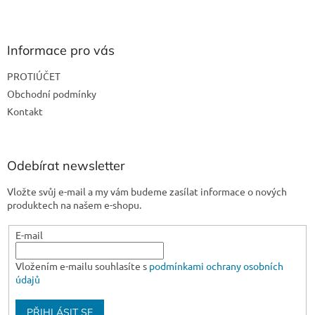
Z
á
p
a
Informace pro vás
t
PROTIÚČET
í
Obchodní podmínky
Kontakt
Odebírat newsletter
Vložte svůj e-mail a my vám budeme zasílat informace o nových
produktech na našem e-shopu.
E-mail
Vložením e-mailu souhlasíte s
podmínkami ochrany osobních
údajů
PŘIHLÁSIT SE