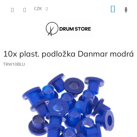
Přejít
NÁKU
na
CZK
obsah
KOŠÍK
10x plast. podložka Danmar modrá
TRW10BLU