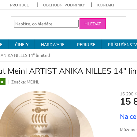
PROTIÚČET
OBCHODNÍ PODMÍNKY
KONTAKT
HLEDAT
E
ČINELY
HARDWARE
PERKUSE
PŘÍSLUŠENSTV
 ANIKA NILLES 14" limited
at Meinl ARTIST ANIKA NILLES 14" li
Značka:
MEINL
ka
16 290 
15 
Měrná
Na ce
cena:
Můžeme d