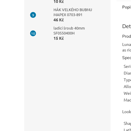
10 Kč
Popi
HÁK VELKÉHO BUBNU
MAPEX 0703-891
46 Kč
Det
ladící šroub 40mm
SF0550400H
Prod
15 Kč
Luna
as ri
Spec
Ser
Dia
Typ
All
Wei
Mad
Look
Sha
Lat