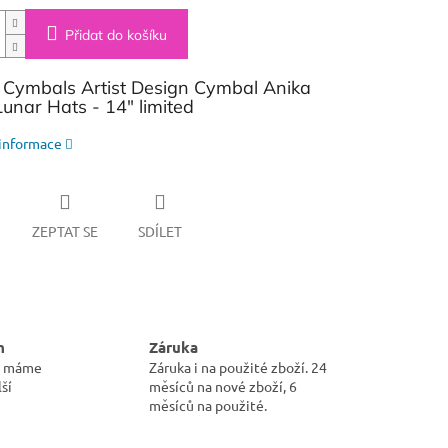
Přidat do košíku
Cymbals Artist Design Cymbal Anika
Lunar Hats - 14" limited
 informace
ZEPTAT SE
SDÍLET
m
Záruka
pu máme
Záruka i na použité zboží. 24
ší
měsíců na nové zboží, 6
měsíců na použité.