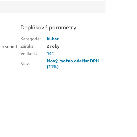
Doplňkové parametry
Kategorie
:
hi-hat
Záruka
:
2 roky
eir sound
Velikost
:
14“
Nový
,
možno odečíst DPH
Stav
:
(21%)