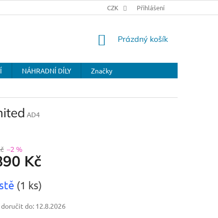
CZK
Přihlášení
NÁKUPNÍ
Prázdný košík
KOŠÍK
Í
NÁHRADNÍ DÍLY
Značky
mited
AD4
Kč
–2 %
890 Kč
stě
(1 ks)
oručit do:
12.8.2026