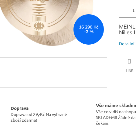
MEINL 
16 290 Kč
–2 %
Nilles 
Detailní
TISK
Vše máme sklade
Doprava
Vše co vidíš na sho
Doprava od 29,-Kč Na vybrané
SKLADEM!! Žádné dal
zboží zdarma!
čekání.