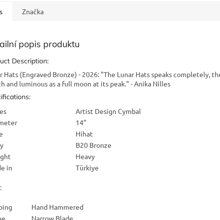
s
Značka
ailní popis produktu
uct Description:
r Hats (Engraved Bronze) - 2026: "The Lunar Hats speaks completely, th
ch and luminous as a full moon at its peak." - Anika Nilles
ifications:
ies
Artist Design Cymbal
meter
14"
e
Hihat
oy
B20 Bronze
ght
Heavy
e in
Türkiye
:
ping
Hand Hammered
he
Narrow Blade