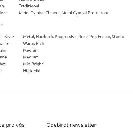
ish
Traditional
clean
Meinl Cymbal Cleaner, Meinl Cymbal Protectant
d:
ic Style
Metal, Hardrock, Progressive, Rock, Pop Fusion, Studio
racter
Warm, Rich
tain
Medium
ume
Medium
bre
Mid-Bright
ch
High-Mid
ce pro vás
Odebírat newsletter