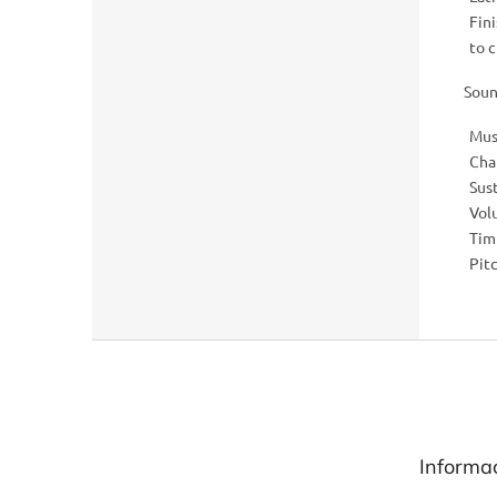
Fin
to 
Soun
Mus
Cha
Sus
Vol
Tim
Pit
Z
á
p
a
t
Informa
í