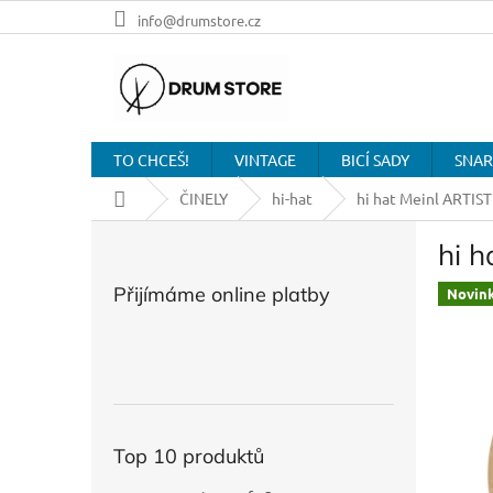
Přejít
info@drumstore.cz
na
obsah
TO CHCEŠ!
VINTAGE
BICÍ SADY
SNAR
Domů
ČINELY
hi-hat
hi hat Meinl ARTIST
P
hi h
o
s
Přijímáme online platby
Novin
t
r
a
n
n
í
p
Top 10 produktů
a