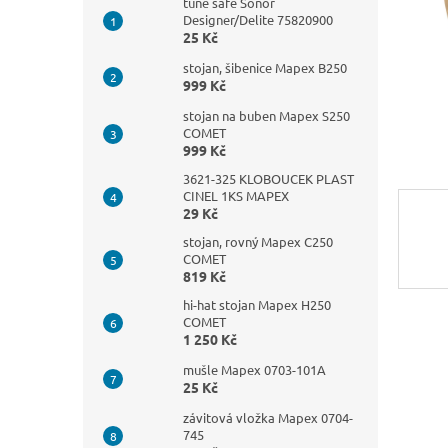
n
tune safe Sonor
Designer/Delite 75820900
e
25 Kč
l
stojan, šibenice Mapex B250
999 Kč
stojan na buben Mapex S250
COMET
999 Kč
3621-325 KLOBOUCEK PLAST
CINEL 1KS MAPEX
29 Kč
stojan, rovný Mapex C250
COMET
819 Kč
hi-hat stojan Mapex H250
COMET
1 250 Kč
mušle Mapex 0703-101A
25 Kč
závitová vložka Mapex 0704-
745