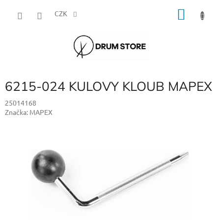
Přejít
NÁKU
na
CZK
obsah
KOŠÍK
6215-024 KULOVY KLOUB MAPEX
25014168
Značka:
MAPEX