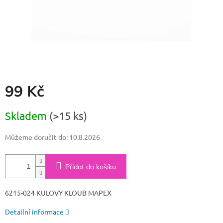
99 Kč
Měrná
Skladem
(>15 ks)
cena:
Můžeme doručit do:
10.8.2026
Přidat do košíku
6215-024 KULOVY KLOUB MAPEX
Detailní informace