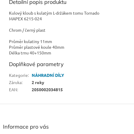
Detailní popis produktu
Kulový kloub s kulatým L-držákem tomu Tornado
MAPEX 6215-024
Chrom / černý plast
Průměr kulatiny 11mm
Průměr plastové koule 40mm
Délka trnu 40+150mm
Doplňkové parametry
Kategorie
:
NÁHRADNÍ DÍLY
Záruka
:
2 roky
EAN
:
2050002034815
Z
á
p
a
Informace pro vás
t