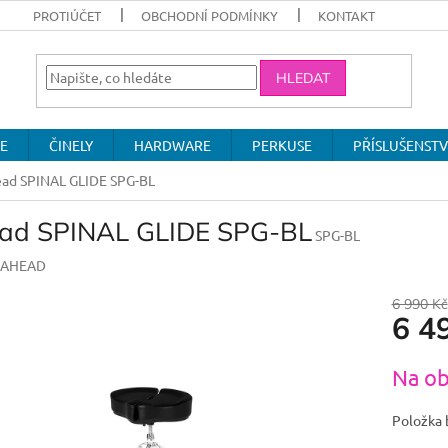
PROTIÚČET
OBCHODNÍ PODMÍNKY
KONTAKT
HLEDAT
E
ČINELY
HARDWARE
PERKUSE
PŘÍSLUŠENSTV
ad SPINAL GLIDE SPG-BL
ad SPINAL GLIDE SPG-BL
SPG-BL
AHEAD
6 990 Kč
6 4
Měrná
Na ob
cena:
Položka 