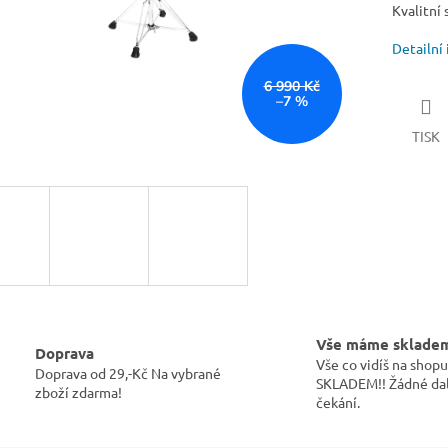
Kvalitní 
Detailní
6 990 Kč
–7 %
TISK
Vše máme sklade
Doprava
Vše co vidíš na sho
Doprava od 29,-Kč Na vybrané
SKLADEM!! Žádné dal
zboží zdarma!
čekání.