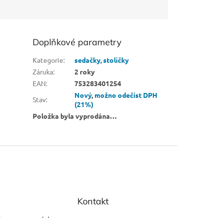
Doplňkové parametry
Kategorie
:
sedačky, stoličky
Záruka
:
2 roky
EAN
:
753283401254
Nový
,
možno odečíst DPH
Stav
:
(21%)
Položka byla vyprodána…
Kontakt