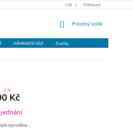
CZK
Přihlášení
NÁKUPNÍ
Prázdný košík
KOŠÍK
Í
NÁHRADNÍ DÍLY
Značky
–7 %
90 Kč
jednání
byla vyprodána…