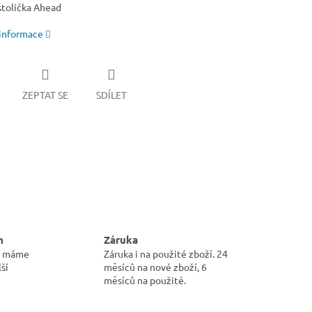
stolička Ahead
 informace
ZEPTAT SE
SDÍLET
m
Záruka
pu máme
Záruka i na použité zboží. 24
ší
měsíců na nové zboží, 6
měsíců na použité.