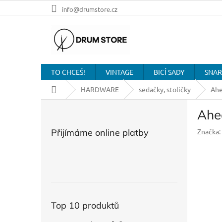
Přejít
info@drumstore.cz
na
obsah
TO CHCEŠ!
VINTAGE
BICÍ SADY
SNAR
Domů
HARDWARE
sedačky, stoličky
Ahe
P
Ahe
o
s
Přijímáme online platby
Značka:
t
r
a
n
n
í
p
Top 10 produktů
a