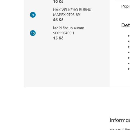
10 Kč
Popi
HÁK VELKÉHO BUBNU
MAPEX 0703-891
46 Kč
Det
ladící šroub 40mm
SF0550400H
15 Kč
Z
á
p
a
t
Informa
í