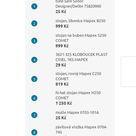
n
tune safe Sonor
Designer/Delite 75820900
e
25 Kč
l
stojan, šibenice Mapex B250
999 Kč
stojan na buben Mapex S250
COMET
999 Kč
3621-325 KLOBOUCEK PLAST
CINEL 1KS MAPEX
29 Kč
stojan, rovný Mapex C250
COMET
819 Kč
hi-hat stojan Mapex H250
COMET
1 250 Kč
mušle Mapex 0703-101A
25 Kč
závitová vložka Mapex 0704-
745