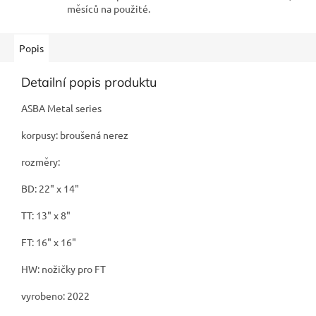
měsíců na použité.
Popis
Detailní popis produktu
ASBA Metal series
korpusy: broušená nerez
rozměry:
BD: 22" x 14"
TT: 13" x 8"
FT: 16" x 16"
HW: nožičky pro FT
vyrobeno: 2022