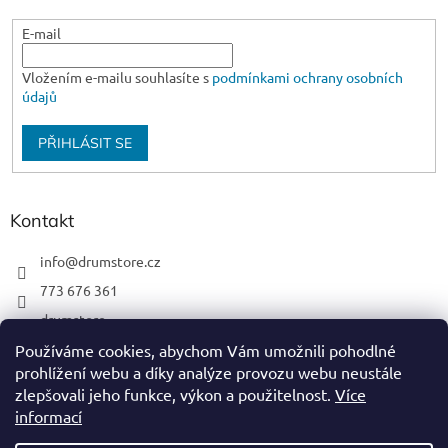
E-mail
Vložením e-mailu souhlasíte s
podmínkami ochrany osobních
údajů
PŘIHLÁSIT SE
Kontakt
info
@
drumstore.cz
773 676 361
drumstore
drumstore.cz
Používáme cookies, abychom Vám umožnili pohodlné
prohlížení webu a díky analýze provozu webu neustále
https://www.youtube.com/@DRUMSTOREPRAGUE
zlepšovali jeho funkce, výkon a použitelnost.
Více
informací