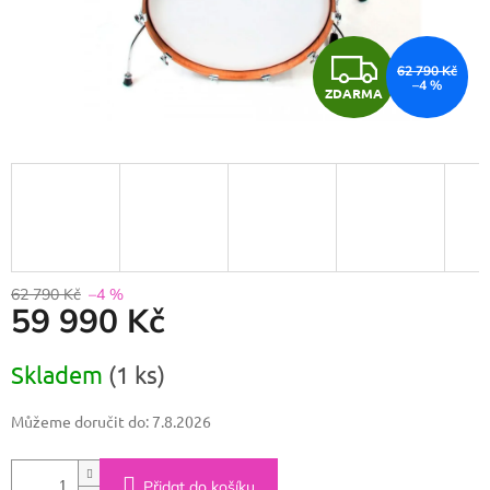
Z
62 790 Kč
–4 %
ZDARMA
D
A
R
M
A
62 790 Kč
–4 %
59 990 Kč
Měrná
Skladem
(1 ks)
cena:
Můžeme doručit do:
7.8.2026
Přidat do košíku