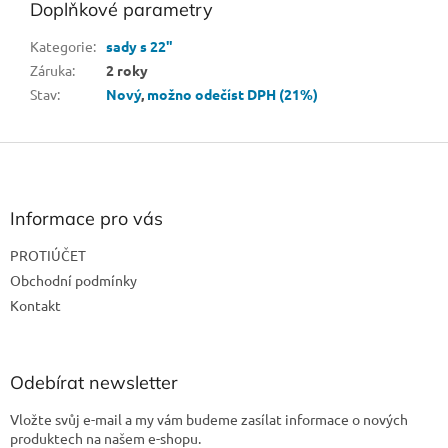
Doplňkové parametry
Kategorie
:
sady s 22"
Záruka
:
2 roky
Stav
:
Nový
,
možno odečíst DPH (21%)
Z
á
p
a
Informace pro vás
t
PROTIÚČET
í
Obchodní podmínky
Kontakt
Odebírat newsletter
Vložte svůj e-mail a my vám budeme zasílat informace o nových
produktech na našem e-shopu.