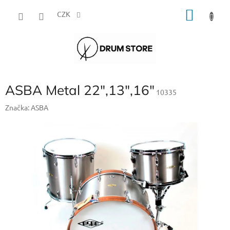
Přejít
NÁKU
na
CZK
obsah
KOŠÍK
ASBA Metal 22",13",16"
10335
Značka:
ASBA