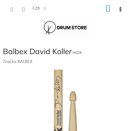
Přejít
NÁKU
na
CZK
obsah
KOŠÍK
Balbex David Koller
HIDK
Značka:
BALBEX