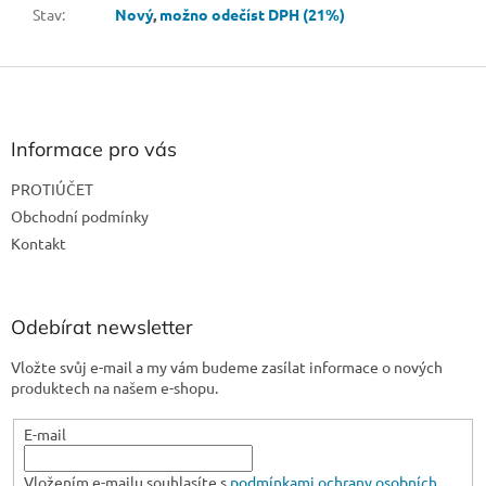
Stav
:
Nový
,
možno odečíst DPH (21%)
Z
á
p
a
Informace pro vás
t
PROTIÚČET
í
Obchodní podmínky
Kontakt
Odebírat newsletter
Vložte svůj e-mail a my vám budeme zasílat informace o nových
produktech na našem e-shopu.
E-mail
Vložením e-mailu souhlasíte s
podmínkami ochrany osobních