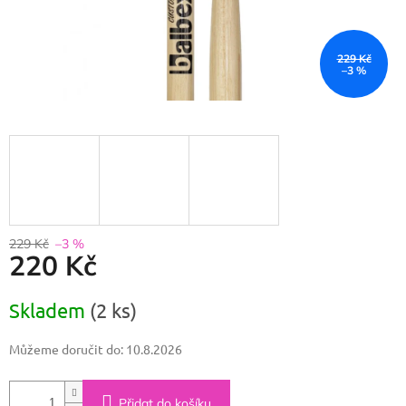
229 Kč
–3 %
229 Kč
–3 %
220 Kč
Měrná
Skladem
(2 ks)
cena:
Můžeme doručit do:
10.8.2026
Přidat do košíku