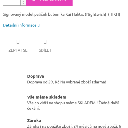
Signovaný model paliček bubeníka Kai Hahto. (Nightwish) (
HIKH)
Detailní informace
ZEPTAT SE
SDÍLET
Doprava
Doprava od 29,-Kč Na vybrané zboží zdarma!
Vše máme skladem
Vše co vidíš na shopu máme SKLADEM!! Žádné další
čekání.
Záruka
Záruka i na použité zboží. 24 měsíců na nové zboží, 6