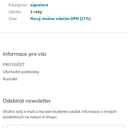
Kategorie
:
signature
Záruka
:
2 roky
Stav
:
Nový
,
možno odečíst DPH (21%)
Z
á
p
a
Informace pro vás
t
PROTIÚČET
í
Obchodní podmínky
Kontakt
Odebírat newsletter
Vložte svůj e-mail a my vám budeme zasílat informace o nových
produktech na našem e-shopu.