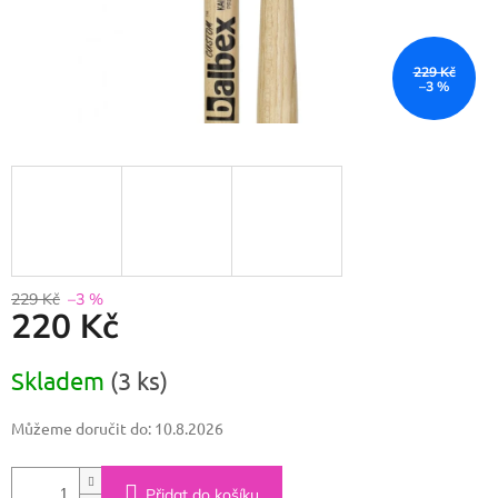
229 Kč
–3 %
229 Kč
–3 %
220 Kč
Měrná
Skladem
(3 ks)
cena:
Můžeme doručit do:
10.8.2026
Přidat do košíku