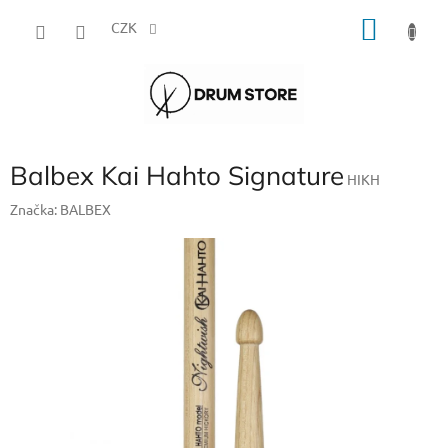
Přejít
NÁKU
na
CZK
obsah
KOŠÍK
Balbex Kai Hahto Signature
HIKH
Značka:
BALBEX