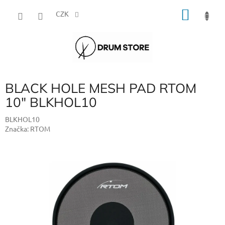
Přejít
NÁKU
na
CZK
obsah
KOŠÍK
BLACK HOLE MESH PAD RTOM
10" BLKHOL10
BLKHOL10
Značka:
RTOM