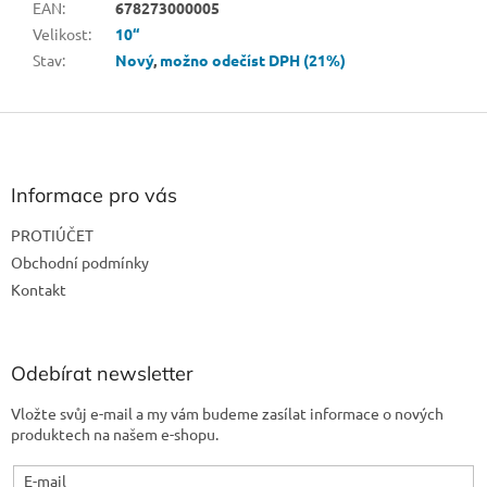
EAN
:
678273000005
Velikost
:
10“
Stav
:
Nový
,
možno odečíst DPH (21%)
Z
á
p
a
Informace pro vás
t
PROTIÚČET
í
Obchodní podmínky
Kontakt
Odebírat newsletter
Vložte svůj e-mail a my vám budeme zasílat informace o nových
produktech na našem e-shopu.
E-mail