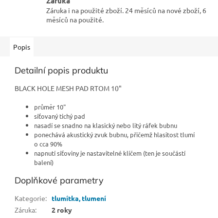
Záruka
Záruka i na použité zboží. 24 měsíců na nové zboží, 6
měsíců na použité.
Popis
Detailní popis produktu
BLACK HOLE MESH PAD RTOM 10"
průměr 10"
síťovaný tichý pad
nasadí se snadno na klasický nebo litý ráfek bubnu
ponechává akustický zvuk bubnu, přičemž hlasitost tlumí
o cca 90%
napnutí síťoviny je nastavitelné klíčem (ten je součástí
balení)
Doplňkové parametry
Kategorie
:
tlumítka, tlumení
Záruka
:
2 roky