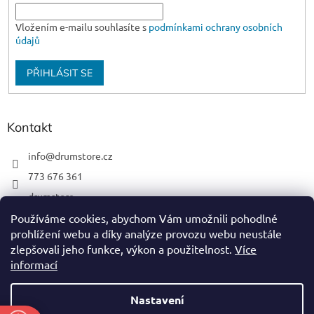
Vložením e-mailu souhlasíte s
podmínkami ochrany osobních
údajů
PŘIHLÁSIT SE
Kontakt
info
@
drumstore.cz
773 676 361
drumstore
drumstore.cz
Používáme cookies, abychom Vám umožnili pohodlné
prohlížení webu a díky analýze provozu webu neustále
https://www.youtube.com/@DRUMSTOREPRAGUE
zlepšovali jeho funkce, výkon a použitelnost.
Více
informací
Nastavení
Vytvořil Shoptet