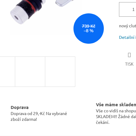
nový clu
739 Kč
–8 %
Detailní
TISK
Vše máme sklade
Doprava
Vše co vidíš na sho
Doprava od 29,-Kč Na vybrané
SKLADEM!! Žádné dal
zboží zdarma!
čekání.