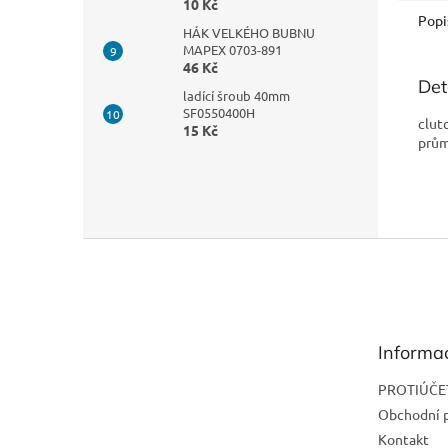
10 Kč
Popi
HÁK VELKÉHO BUBNU
MAPEX 0703-891
46 Kč
Det
ladící šroub 40mm
SF0550400H
clut
15 Kč
prů
Z
á
p
a
t
Informa
í
PROTIÚČE
Obchodní 
Kontakt