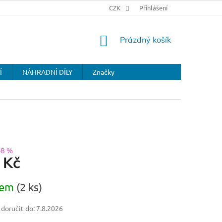
CZK
Přihlášení
NÁKUPNÍ
Prázdný košík
KOŠÍK
Í
NÁHRADNÍ DÍLY
Značky
–8 %
 Kč
dem
(2 ks)
oručit do:
7.8.2026