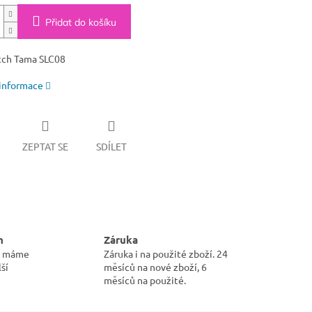
Přidat do košíku
tch Tama SLC08
 informace
ZEPTAT SE
SDÍLET
m
Záruka
pu máme
Záruka i na použité zboží. 24
ší
měsíců na nové zboží, 6
měsíců na použité.