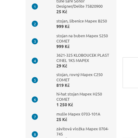
n
tune safe Sonor
Designer/Delite 75820900
e
25 Kč
l
stojan, šibenice Mapex B250
999 Kč
stojan na buben Mapex S250
COMET
999 Kč
3621-325 KLOBOUCEK PLAST
CINEL 1KS MAPEX
29 Kč
stojan, rovný Mapex C250
COMET
819 Kč
hi-hat stojan Mapex H250
COMET
1 250 Kč
mušle Mapex 0703-101A
25 Kč
závitová vložka Mapex 0704-
745