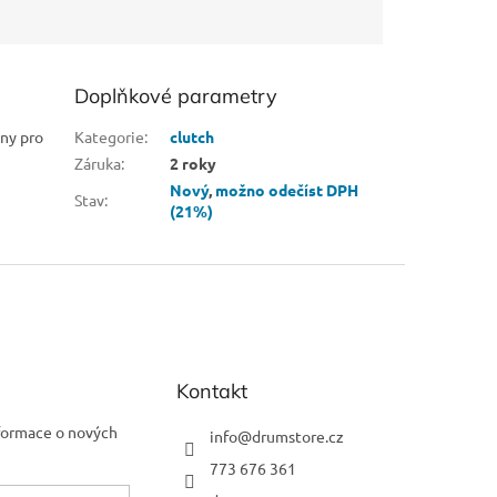
Doplňkové parametry
any pro
Kategorie
:
clutch
Záruka
:
2 roky
Nový
,
možno odečíst DPH
Stav
:
(21%)
Kontakt
nformace o nových
info
@
drumstore.cz
773 676 361