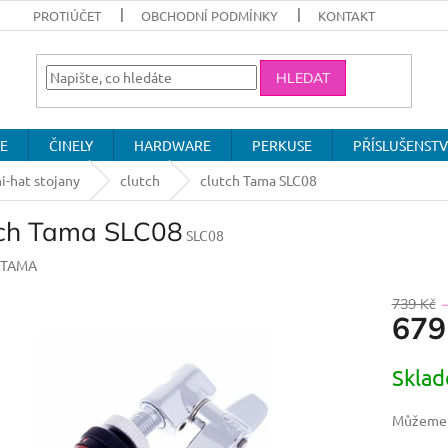
PROTIÚČET
OBCHODNÍ PODMÍNKY
KONTAKT
HLEDAT
E
ČINELY
HARDWARE
PERKUSE
PŘÍSLUŠENSTV
hi-hat stojany
clutch
clutch Tama SLC08
tch Tama SLC08
SLC08
TAMA
739 Kč
679
Měrná
Skla
cena:
Můžeme d