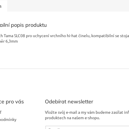
s
ailní popis produktu
ch Tama SLC08 pro uchycení vrchního hi-hat činelu, kompatibilní se stoj
měr 6,3mm
ce pro vás
Odebírat newsletter
T
Vložte svůj e-mail a my vám budeme zasílat i
produktech na našem e-shopu.
podmínky