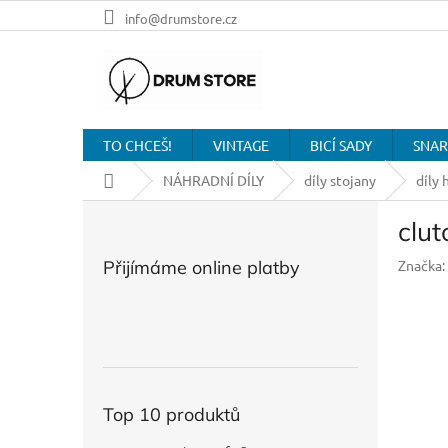
Přejít
info@drumstore.cz
na
obsah
TO CHCEŠ!
VINTAGE
BICÍ SADY
SNAR
Domů
NÁHRADNÍ DÍLY
díly stojany
díly 
P
clu
o
s
Přijímáme online platby
Značka:
t
r
a
n
n
í
p
Top 10 produktů
a