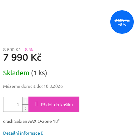
8 690 Kč
–8 %
8 690 Kč
–8 %
7 990 Kč
Měrná
Skladem
(1 ks)
cena:
Můžeme doručit do:
10.8.2026
Přidat do košíku
crash Sabian AAX O-zone 18"
Detailní informace