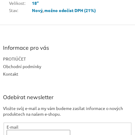
Velikost
:
18“
Stav
:
Nový
,
možno odečíst DPH (21%)
Z
á
p
a
Informace pro vás
t
PROTIÚČET
í
Obchodní podmínky
Kontakt
Odebírat newsletter
Vložte svůj e-mail a my vám budeme zasílat informace o nových
produktech na našem e-shopu.
E-mail