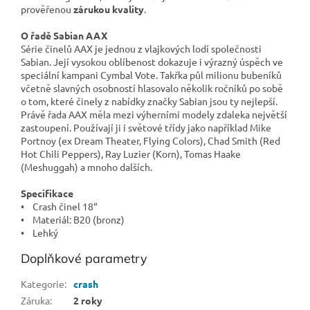
prověřenou
zárukou
kvality
.
O řadě Sabian AAX
Série činelů AAX je jednou z vlajkových lodí společnosti
Sabian. Její vysokou oblíbenost dokazuje i výrazný úspěch ve
speciální kampani Cymbal Vote. Takřka půl milionu bubeníků
včetně slavných osobností hlasovalo několik ročníků po sobě
o tom, které činely z nabídky značky Sabian jsou ty nejlepší.
Právě řada AAX měla mezi výherními modely zdaleka největší
zastoupení. Používají ji i světové třídy jako například Mike
Portnoy (ex Dream Theater, Flying Colors), Chad Smith (Red
Hot Chili Peppers), Ray Luzier (Korn), Tomas Haake
(Meshuggah) a mnoho dalších.
Specifikace
• Crash činel 18“
• Materiál: B20 (bronz)
• Lehký
Doplňkové parametry
Kategorie
:
crash
Záruka
:
2 roky