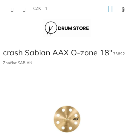
Přejít
NÁKU
na
CZK
obsah
KOŠÍK
crash Sabian AAX O-zone 18"
33892
Značka:
SABIAN