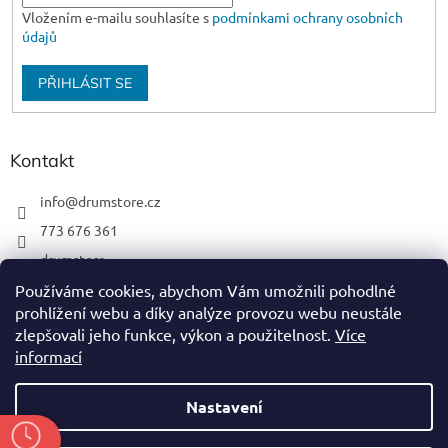
Vložením e-mailu souhlasíte s
podmínkami ochrany osobních
údajů
PŘIHLÁSIT SE
Kontakt
info
@
drumstore.cz
773 676 361
drumstore
drumstore.cz
Používáme cookies, abychom Vám umožnili pohodlné
prohlížení webu a díky analýze provozu webu neustále
https://www.youtube.com/@DRUMSTOREPRAGUE
zlepšovali jeho funkce, výkon a použitelnost.
Více
informací
Nastavení
Vytvořil Shoptet