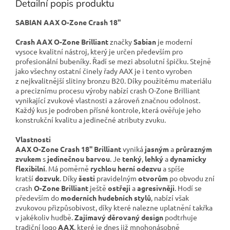
Detailní popis produktu
SABIAN AAX O-Zone Crash 18''
Crash AAX O-Zone Brilliant
značky
Sabian
je moderní
vysoce kvalitní nástroj, který je určen především pro
profesionální bubeníky. Řadí se mezi absolutní špičku. Stejně
jako všechny ostatní činely řady AAX je i tento vyroben
z nejkvalitnější slitiny bronzu B20. Díky použitému materiálu
a preciznímu procesu výroby nabízí crash O-Zone Brilliant
vynikající zvukové vlastnosti a zároveň značnou odolnost.
Každý kus je podroben přísné kontrole, která ověřuje jeho
konstrukční kvalitu a jedinečné atributy zvuku.
Vlastnosti
AAX O-Zone Crash 18'' Brilliant
vyniká
jasným
a
průrazným
zvukem
s
jedinečnou
barvou
. Je
tenký
,
lehký
a
dynamicky
flexibilní
. Má poměrně
rychlou herní odezvu
a spíše
kratší
dozvuk
. Díky
šesti
pravidelným
otvorům
po obvodu zní
crash
O-Zone Brilliant
ještě
ostřeji
a
agresivněji
. Hodí se
především do
moderních
hudebních
stylů
, nabízí však
zvukovou přizpůsobivost, díky které nalezne uplatnění takřka
v jakékoliv hudbě.
Zajímavý děrovaný
design
podtrhuje
tradiční logo
AAX
, které je dnes již mnohonásobně