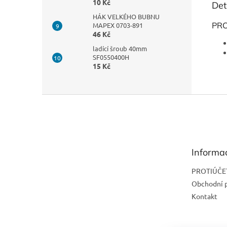
10 Kč
Det
HÁK VELKÉHO BUBNU
PR
MAPEX 0703-891
46 Kč
ladící šroub 40mm
SF0550400H
15 Kč
Z
á
p
a
t
Informa
í
PROTIÚČE
Obchodní 
Kontakt