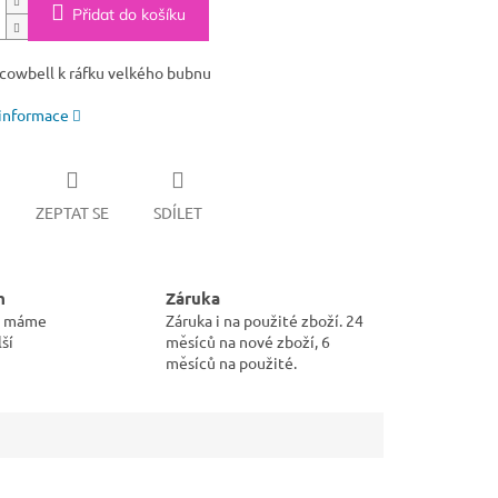
Přidat do košíku
 cowbell k ráfku velkého bubnu
 informace
ZEPTAT SE
SDÍLET
m
Záruka
pu máme
Záruka i na použité zboží. 24
ší
měsíců na nové zboží, 6
měsíců na použité.