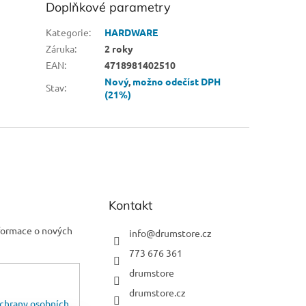
Doplňkové parametry
Kategorie
:
HARDWARE
Záruka
:
2 roky
EAN
:
4718981402510
Nový
,
možno odečíst DPH
Stav
:
(21%)
Kontakt
nformace o nových
info
@
drumstore.cz
773 676 361
drumstore
drumstore.cz
chrany osobních