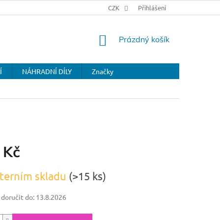
CZK
Přihlášení
NÁKUPNÍ
Prázdný košík
KOŠÍK
Í
NÁHRADNÍ DÍLY
Značky
 Kč
terním skladu
(>15 ks)
oručit do:
13.8.2026