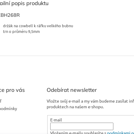
ailní popis produktu
CBH268R
držák na cowbell k ráfku velkého bubnu
trn o průměru 9,5mm
ce pro vás
Odebírat newsletter
T
Vložte svůj e-mail a my vám budeme zasílat i
produktech na našem e-shopu.
podmínky
E-mail
Vložením e-mailu souhlasíte s
podmínkami o