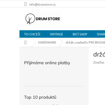
Přejít
info@drumstore.cz
na
obsah
TO CHCEŠ!
VINTAGE
BICÍ SADY
SNAR
Domů
HARDWARE
držák cowbellu PRCBH26
P
drž
o
s
Přijímáme online platby
Značka:
t
r
a
n
n
í
p
Top 10 produktů
a