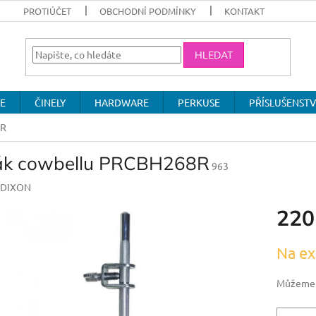
PROTIÚČET
OBCHODNÍ PODMÍNKY
KONTAKT
HLEDAT
E
ČINELY
HARDWARE
PERKUSE
PŘÍSLUŠENSTV
8R
ák cowbellu PRCBH268R
963
DIXON
220
Měrná
Na ex
cena:
Můžeme d