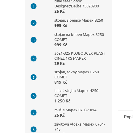
n
tune safe Sonor
Designer/Delite 75820900
e
25 Kč
l
stojan, šibenice Mapex B250
999 Kč
stojan na buben Mapex S250
COMET
999 Kč
3621-325 KLOBOUCEK PLAST
CINEL 1KS MAPEX
29 Kč
stojan, rovný Mapex C250
COMET
819 Kč
hi-hat stojan Mapex H250
COMET
1 250 Kč
mušle Mapex 0703-101A
25 Kč
Popi
závitová vložka Mapex 0704-
745