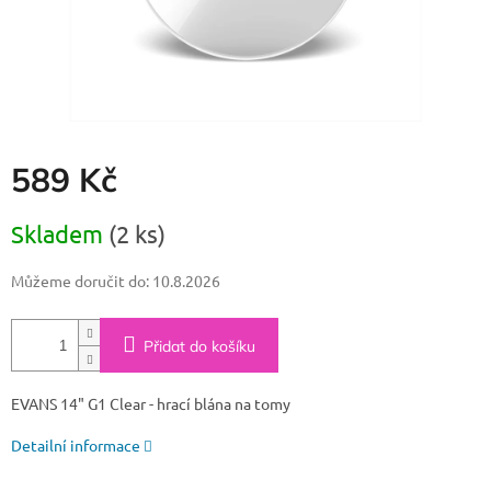
589 Kč
Měrná
Skladem
(2 ks)
cena:
Můžeme doručit do:
10.8.2026
Přidat do košíku
EVANS 14" G1 Clear - hrací blána na tomy
Detailní informace