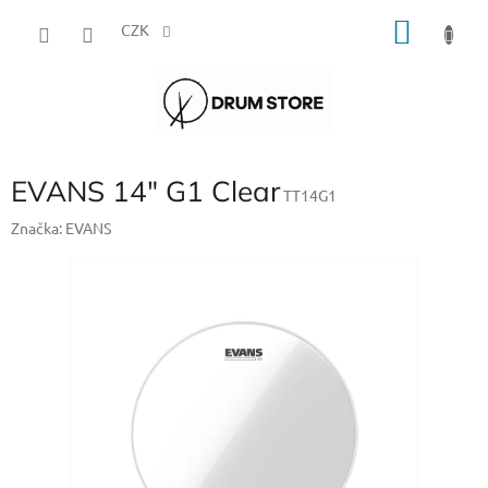
Přejít
NÁKU
na
CZK
obsah
KOŠÍK
EVANS 14" G1 Clear
TT14G1
Značka:
EVANS