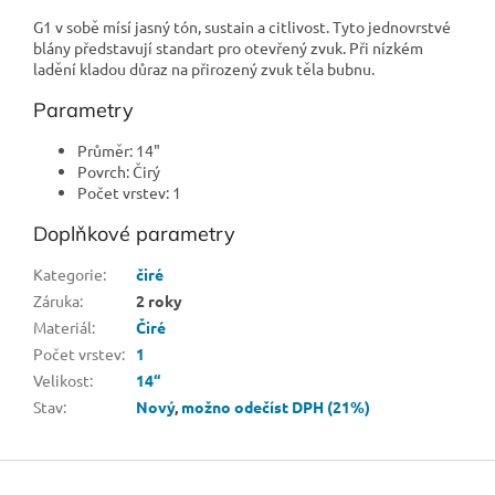
G1 v sobě mísí jasný tón, sustain a citlivost. Tyto jednovrstvé
blány představují standart pro otevřený zvuk. Při nízkém
ladění kladou důraz na přirozený zvuk těla bubnu.
Parametry
Průměr: 14"
Povrch: Čirý
Počet vrstev: 1
Doplňkové parametry
Kategorie
:
čiré
Záruka
:
2 roky
Materiál
:
Čiré
Počet vrstev
:
1
Velikost
:
14“
Stav
:
Nový
,
možno odečíst DPH (21%)
Z
á