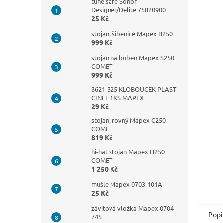
n
tune safe Sonor
Designer/Delite 75820900
e
25 Kč
l
stojan, šibenice Mapex B250
999 Kč
stojan na buben Mapex S250
COMET
999 Kč
3621-325 KLOBOUCEK PLAST
CINEL 1KS MAPEX
29 Kč
stojan, rovný Mapex C250
COMET
819 Kč
hi-hat stojan Mapex H250
COMET
1 250 Kč
mušle Mapex 0703-101A
25 Kč
závitová vložka Mapex 0704-
Popi
745