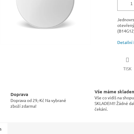
Jednovrs
otevřený,
(B14G12
Detailní
TISK
Vše máme sklade
Doprava
Vše co vidíš na sho
Doprava od 29,-Kč Na vybrané
SKLADEM!! Žádné dal
zboží zdarma!
čekání.
s