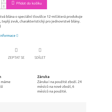
Přidat do košíku
tvá blána o speciální tloušťce 12-mil.která produkuje
 teplý zvuk, charakteristický pro jednovrstvé blány.
)
 informace
ZEPTAT SE
SDÍLET
m
Záruka
pu máme
Záruka i na použité zboží. 24
ší
měsíců na nové zboží, 6
měsíců na použité.