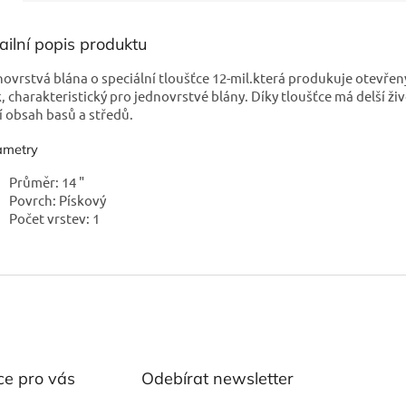
ailní popis produktu
ovrstvá blána o speciální tloušťce 12-mil.která produkuje otevřený
, charakteristický pro jednovrstvé blány. Díky tloušťce má delší ži
í obsah basů a středů.
ametry
Průměr: 14 "
Povrch: Pískový
Počet vrstev: 1
ce pro vás
Odebírat newsletter