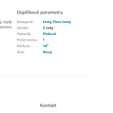
Doplňkové parametry
, teplý
Kategorie
:
tomy, floor tomy
votnost,
Záruka
:
2 roky
Materiál
:
Pískové
Počet vrstev
:
1
Velikost
:
14“
Stav
:
Nový
Kontakt