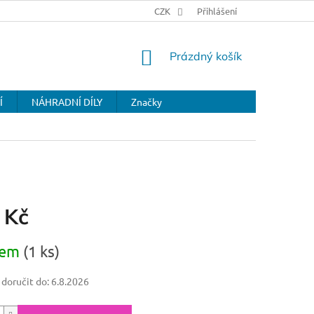
CZK
Přihlášení
NÁKUPNÍ
Prázdný košík
KOŠÍK
Í
NÁHRADNÍ DÍLY
Značky
 Kč
dem
(1 ks)
oručit do:
6.8.2026