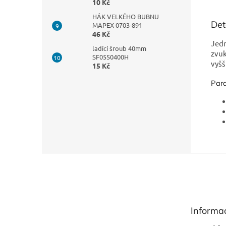
10 Kč
HÁK VELKÉHO BUBNU
Det
MAPEX 0703-891
46 Kč
Jedn
ladící šroub 40mm
zvuk
SF0550400H
vyšš
15 Kč
Par
Z
á
p
a
t
Informa
í