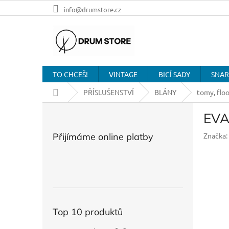
Přejít
info@drumstore.cz
na
obsah
TO CHCEŠ!
VINTAGE
BICÍ SADY
SNAR
Domů
PŘÍSLUŠENSTVÍ
BLÁNY
tomy, flo
P
EVA
o
s
Přijímáme online platby
Značka:
t
r
a
n
n
í
p
Top 10 produktů
a