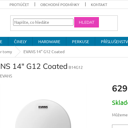
PROTIÚČET
OBCHODNÍ PODMÍNKY
KONTAKT
HLEDAT
E
ČINELY
HARDWARE
PERKUSE
PŘÍSLUŠENSTV
or tomy
EVANS 14" G12 Coated
NS 14" G12 Coated
B14G12
EVANS
629
Měrná
Skla
cena:
Můžeme d